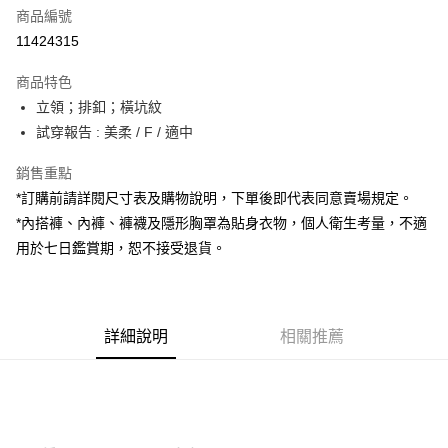
商品編號
超商取貨付款
11424315
LINE Pay
商品特色
Apple Pay
立領；排釦；橫坑紋
試穿報告 : 美柔 / F / 適中
街口支付
銷售重點
Google Pay
*訂購前請詳閱尺寸表及購物說明，下單後即代表同意賣場規定。
大哥付你分期
*內搭褲、內褲、褲襪及隱形胸罩為貼身衣物，個人衛生考量，不適
相關說明
用於七日鑑賞期，恕不接受退貨。
【大哥付你分期使用說明】
AFTEE先享後付
1.本服務由台灣大哥大提供，台灣大哥大用戶可立即使用無須另外申請。
2.付款方式選擇「大哥付你分期」，訂單成立後會自動跳轉到大哥付的交易
相關說明
流程，驗證手機門號後，選擇欲分期的期數、繳款截止日，確認付款後即完
【關於「AFTEE先享後付」】
成交易。
詳細說明
相關推薦
ATM付款
AFTEE先享後付是「在收到商品之後才付款」的支付方式。 讓您購物簡單
3.實際核准額度、可分期數及費用金額請依後續交易確認頁面所載為準。
便利好安心！
4.訂單成立30分鐘內，如未前往確認交易或遇審核未通過，訂單將自動取
１．簡單：不需註冊會員、不需綁卡、不需儲值。
運送方式
消。如遇「轉專審核」未通過狀況，表示未達大哥付你分期系統評分，恕無
２．便利：只要手機號碼，簡訊認證，即可結帳。
法說明評估內容。
３．安心：先確認商品／服務後，再付款。
全家取貨付款
【繳款方式說明】
1.分期款項不併入電信帳單，「大哥付你分期」於每月結算日後寄送繳費提
每筆NT$60，滿NT$1,800(含以上)免運費