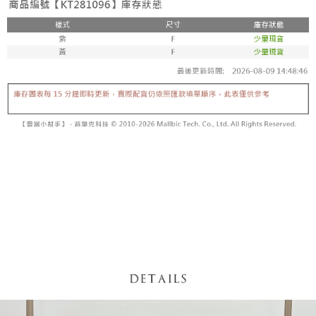
【「AFTEE先享後付」結帳流程】
醒簡訊。
１．於結帳方式選擇「AFTEE先享後付」後，將跳轉至「AFTEE先享後付」
2.透過簡訊連結打開帳單後，可選擇「超商條碼／台灣大直營門市／銀行轉
付款後全家取貨
結帳頁面，進行簡訊認證並確認金額後，即可完成結帳。
帳／街口支付／iPASS MONEY」等通路繳費。
２．訂單成立數日內，您將收到繳費通知簡訊。
每筆NT$60，滿NT$1,600(含以上)免運費
３．收到繳費通知簡訊後14天內，點擊此簡訊中的連結，可透過四大超商／
【注意事項】
ATM／網路銀行／等多元方式進行付款，方視為交易完成。
已關閉，請勿下單
1.本服務係由「台灣大哥大股份有限公司」（以下簡稱本公司）所提供，讓
※ 請注意：結帳手續完成當下不需立刻繳費，但若您需要取消訂單，請聯絡
用戶於交易時，得透過本服務購買商品或服務，並由商店將買賣／分期付款
每筆NT$10,000
購買商品的店家。未經商家同意取消之訂單仍視為有效，需透過AFTEE先享
買賣價金債權讓與本公司後，依約使用本公司帳單繳交帳款。
後付繳納相關費用。
2.基於同意付款使用「大哥付你分期」之契約關係目的，商店將以您的個人
已關閉，請勿下單(付取)
※ 交易是否成功請以「AFTEE先享後付 」之結帳頁面顯示為準，若有關於
資料（包含姓名、電話或地址）提供予台灣大哥大進項蒐集、處理及利用，
是否繳費成功／繳費後需取消欲退款等相關疑問，請聯繫「AFTEE先享後付
每筆NT$10,000
由本公司與您本人進行分期帳單所需資料之確認、核對及更正。
客戶支援中心」
https://netprotections.freshdesk.com/support/home
3.完整用戶服務條款，請詳閱以下連結：
https://oppay.tw/userRule
7-11取貨付款
【注意事項】
１．透過由恩沛科技股份有限公司提供之「AFTEE先享後付」服務完成之交
每筆NT$60，滿NT$1,800(含以上)免運費
易，需依本服務之必要範圍內提供個人資料，並將交易相關給付款項請求債
權轉讓予恩沛科技股份有限公司。
付款後7-11取貨
２．關於個人資料處理事宜，請瀏覽以下網址：
每筆NT$60，滿NT$1,600(含以上)免運費
https://aftee.tw/terms/#terms3
３．未成年的使用者請事先徵得法定代理人或監護人之同意方可使用
宅配
「AFTEE先享後付」，若未經同意申辦者引起之損失，本公司不負相關責
任。
每筆NT$100，滿NT$2,500(含以上)免運費
４．使用「AFTEE先享後付」時，將依據個別帳號之用戶狀況，依本公司即
時審查核予不同之上限額度；若仍有額度不足之情形，本公司將視審查結果
國家/地區配送
查看運費
請求用戶進行身份認證。