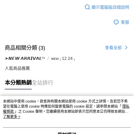
顯示電腦版詳細說明
客服
商品相關分類 (3)
查看全部
➤𝙉𝙀𝙒 𝘼𝙍𝙍𝙄𝙑𝘼𝙇²⁵
ɴᴇᴡ ₍ 12.24 ₎
人氣商品推薦
本分類熱銷
全站排行
本網站中使用 cookie，欲查詢有關本網站使用 cookie 方式之詳情，及若您不希
熱門標籤
望在電腦上使用 cookie 時應如何變更電腦的 cookie 設定，請參閱本網站「
隱私
權條款
」之 Cookie 聲明。您繼續使用本網站即表示您同意本公司得按本網站使
用條款之 Cookie 聲明使用 cookie。
了解更多 >