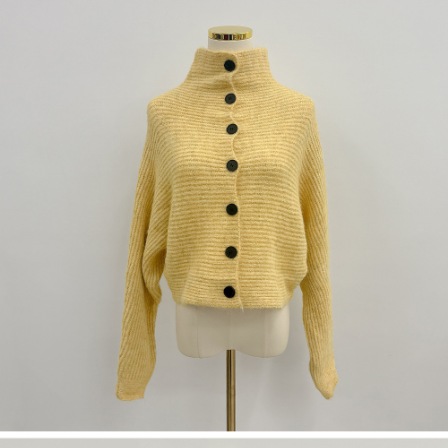
dan kad prabayar)
peribadi yang disenaraikan seperti di atas akan dikumpul dan digunakan
2. Pilihan kaedah pembayaran "Pembayaran Ansuran Gogo", selepas
oleh AFTEE, sila jangan gunakan perkhidmatan ini.
pesanan ditubuhkan, akan secara automatik dialihkan ke proses
transaksi Gogo, selepas pengesahan nombor telefon, pilih bilangan
ansuran yang diingini, tarikh akhir pembayaran, dan setelah
mengesahkan pembayaran, transaksi akan selesai.
3. Jumlah kelulusan sebenar, bilangan ansuran dan jumlah bayaran
adalah berdasarkan halaman pengesahan transaksi seterusnya.
4. Dalam masa 30 minit selepas pesanan ditubuhkan, jika tidak pergi
untuk mengesahkan transaksi atau jika tidak lulus semakan, pesanan
akan dibatalkan secara automatik. Jika terdapat situasi "pindah untuk
semakan khusus" yang tidak lulus, ini menunjukkan bahawa sistem
penilaian tidak mencukupi, tiada penjelasan mengenai kandungan
penilaian boleh diberikan.
【Penerangan Kaedah Pembayaran】
1. Pembayaran ansuran tidak digabungkan dalam bil telekomunikasi,
"Pembayaran Ansuran Gogo" akan menghantar SMS peringatan
pembayaran selepas tarikh penyelesaian bulanan.
2. Melalui pautan SMS untuk membuka bil, anda boleh memilih untuk
membayar melalui "Kod bar kedai serbaneka / Kedai rasmi Taiwan
Mobile / Pemindahan bank / Pembayaran J街口 / iPASS MONEY" dan
saluran lain.
【Nota Penting】