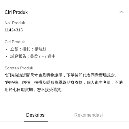
Kaedah Pembayaran
Ciri Produk
Kad Kredit (Bayaran Penuh)
No. Produk
Pengambilan di Kedai Serbaneka
11424315
LINE Pay
Ciri Produk
Apple Pay
立領；排釦；橫坑紋
試穿報告 : 美柔 / F / 適中
JKOPAY
Google Pay
Sorotan Produk
*訂購前請詳閱尺寸表及購物說明，下單後即代表同意賣場規定。
OP Pay Later
*內搭褲、內褲、褲襪及隱形胸罩為貼身衣物，個人衛生考量，不適
Deskripsi
用於七日鑑賞期，恕不接受退貨。
[Terma Penggunaan untuk OP Pay Later]
AFTEE
Perkhidmatan ini disediakan oleh Taiwan Mobile dan tersedia untuk
Deskripsi
pengguna Taiwan Mobile tanpa memerlukan permohonan tambahan.
Pertama, Mengenai Perkhidmatan AFTEE Beli Sekarang Bayar Kemudian
Pemindahan ATM
Deskripsi
Rekomendasi
1. Dengan memilih AFTEE sebagai kaedah pembayaran, mesej
Jika anda memilih OP Pay Later sebagai kaedah pembayaran, sistem
pengesahan AFTEE akan muncul.
akan mengarahkan anda secara automatik ke proses transaksi OP Pay
2. Anda boleh meneruskan pembayaran selepas pengesahan SMS.
Pilihan Penghantaran
Later selepas pesanan dibuat. Anda perlu mengesahkan nombor telefon