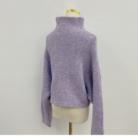
1. Perkhidmatan ini disediakan oleh "Taiwan Mobile Co., Ltd." untuk
membolehkan pengguna membeli produk atau perkhidmatan melalui
perkhidmatan ini semasa transaksi, dan kedai akan menyerahkan hak
tuntutan harga jual/beli ansuran kepada syarikat ini untuk membayar bil
menggunakan bil syarikat ini.
2. Berdasarkan tujuan kontrak persetujuan pembayaran menggunakan
"Pembayaran Ansuran Gogo", kedai akan memberikan maklumat peribadi
anda (termasuk nama, telefon atau alamat) kepada Taiwan Mobile untuk
pengumpulan, pemprosesan dan penggunaan, untuk pengesahan,
semakan dan pembetulan data yang diperlukan untuk bil ansuran oleh
Taiwan Mobile.
3. Sila baca syarat perkhidmatan pengguna secara lengkap melalui
pautan berikut: https://oppay.tw/userRule