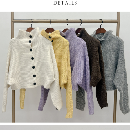
NT$60/pesanan | Penghantaran percuma untuk pesanan
1. Jumlah yang diperakui untuk pengguna kali pertama boleh sehingga
[Nota Penting]
NT$1,600 atau lebih
NT$10,000. Amaun diperakui sebenar yang diluluskan akan berdasarkan
keputusan pensijilan dan semakan oleh AFTEE.
Perkhidmatan ini disediakan oleh Taiwan Mobile Co., Ltd. (“Syarikat”),
宅配
2. Amaun perbelanjaan minimum mestilah lebih besar daripada NT$20.
yang membolehkan pelanggan membeli barangan atau perkhidmatan
3. Pada masa ini hanya tersedia untuk ahli Taiwan.
NT$100/pesanan | Penghantaran percuma untuk pesanan
melalui perkhidmatan ini pada masa transaksi. Hasil daripada pembelian
atau pembayaran ansuran akan dipindahkan oleh peniaga kepada
NT$2,500 atau lebih
Ketiga, Syarat Perkhidmatan
Syarikat, dan pelanggan hendaklah membuat pembayaran mengikut
Perkhidmatan AFTEE Beli Sekarang Bayar Kemudian disediakan oleh NP
perjanjian menggunakan sistem bil Syarikat.
國家/地區配送
Kadar Penghantaran
Taiwan, Inc. dan AFTEE akan membuat bil kepada pengguna. AFTEE
akan menggunakan data peribadi yang dikumpul (termasuk nama
Untuk memenuhi hubungan kontrak yang terjalin melalui persetujuan
pembeli, no. telefon, nama penerima, no. telefon, alamat penerima) untuk
penggunaan OP Pay Later, peniaga akan memberikan maklumat peribadi
penggunaan perkhidmatan. Sila rujuk kepada "Penyata Pengumpulan
anda (termasuk nama, nombor telefon, atau alamat) kepada Syarikat bagi
Data Peribadi, Pemprosesan, Penggunaan"
tujuan pengumpulan, pemprosesan dan penggunaan data yang
(https://aftee.tw/privacypolicy/
) untuk maklumat lanjut.
diperlukan untuk pengebilan ansuran, termasuk pengesahan,
pengesahan semula dan pembetulan.
Jumlah yang diperakui untuk pengguna kali pertama yang lulus
kelulusan boleh sehingga NT$10,000. Jika pengguna tidak membuat
Untuk terma perkhidmatan penuh, sila rujuk pautan berikut:
pembayaran dalam tempoh tersebut, yuran pembayaran lewat sebanyak
https://oppay.tw/userRule
" target="_blank" class="link revert-
20% setahun akan dikenakan. Pengguna bawah umur dikehendaki
style">https://oppay.tw/userRule
mendapatkan kebenaran daripada ibu bapa atau penjaga yang sah
untuk menggunakan AFTEE.
【Panduan Penggunaan Pembayaran Ansuran Gogo】
1. Perkhidmatan ini disediakan oleh Taiwan Mobile, pengguna telefon
Sila hubungi NP Taiwan Inc. di
cs_tw@netprotections.co.jp
jika anda
mudah alih boleh segera menggunakan tanpa perlu memohon lagi.
mempunyai sebarang kebimbangan mengenai pemprosesan dan
(Hanya untuk nombor langganan peribadi, tidak terbuka untuk syarikat
penggunaan pada data peribadi. Jika anda tidak bersetuju dengan data