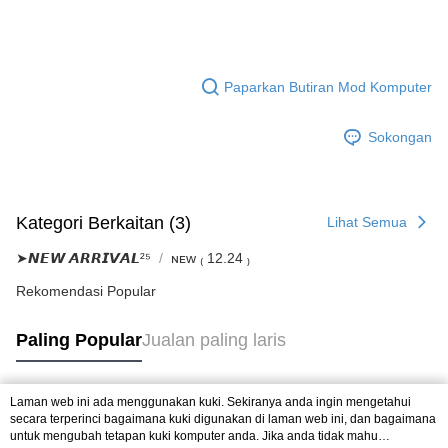
Paparkan Butiran Mod Komputer
Sokongan
Kategori Berkaitan (3)
Lihat Semua
➤𝙉𝙀𝙒 𝘼𝙍𝙍𝙄𝙑𝘼𝙇²⁵
ɴᴇᴡ ₍ 12.24 ₎
Rekomendasi Popular
Paling Popular
Jualan paling laris
Laman web ini ada menggunakan kuki. Sekiranya anda ingin mengetahui
Tag Popular
secara terperinci bagaimana kuki digunakan di laman web ini, dan bagaimana
untuk mengubah tetapan kuki komputer anda. Jika anda tidak mahu