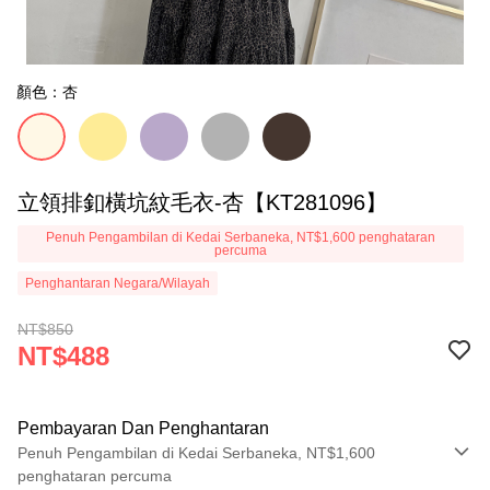
顏色：杏
立領排釦橫坑紋毛衣-杏【KT281096】
Penuh Pengambilan di Kedai Serbaneka, NT$1,600 penghataran
percuma
Penghantaran Negara/Wilayah
NT$850
NT$488
Pembayaran Dan Penghantaran
Penuh Pengambilan di Kedai Serbaneka, NT$1,600
penghataran percuma