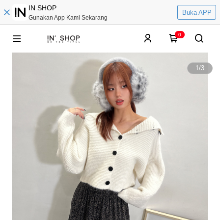
IN SHOP
Buka APP
Gunakan App Kami Sekarang
0
1
/
3