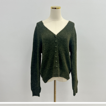
dan kad prabayar)
peribadi yang disenaraikan seperti di atas akan dikumpul dan digunakan
2. Pilihan kaedah pembayaran "Pembayaran Ansuran Gogo", selepas
oleh AFTEE, sila jangan gunakan perkhidmatan ini.
pesanan ditubuhkan, akan secara automatik dialihkan ke proses
transaksi Gogo, selepas pengesahan nombor telefon, pilih bilangan
ansuran yang diingini, tarikh akhir pembayaran, dan setelah
mengesahkan pembayaran, transaksi akan selesai.
3. Jumlah kelulusan sebenar, bilangan ansuran dan jumlah bayaran
adalah berdasarkan halaman pengesahan transaksi seterusnya.
4. Dalam masa 30 minit selepas pesanan ditubuhkan, jika tidak pergi
untuk mengesahkan transaksi atau jika tidak lulus semakan, pesanan
akan dibatalkan secara automatik. Jika terdapat situasi "pindah untuk
semakan khusus" yang tidak lulus, ini menunjukkan bahawa sistem
penilaian tidak mencukupi, tiada penjelasan mengenai kandungan
penilaian boleh diberikan.
【Penerangan Kaedah Pembayaran】
1. Pembayaran ansuran tidak digabungkan dalam bil telekomunikasi,
"Pembayaran Ansuran Gogo" akan menghantar SMS peringatan
pembayaran selepas tarikh penyelesaian bulanan.
2. Melalui pautan SMS untuk membuka bil, anda boleh memilih untuk
membayar melalui "Kod bar kedai serbaneka / Kedai rasmi Taiwan
Mobile / Pemindahan bank / Pembayaran J街口 / iPASS MONEY" dan
saluran lain.
【Nota Penting】