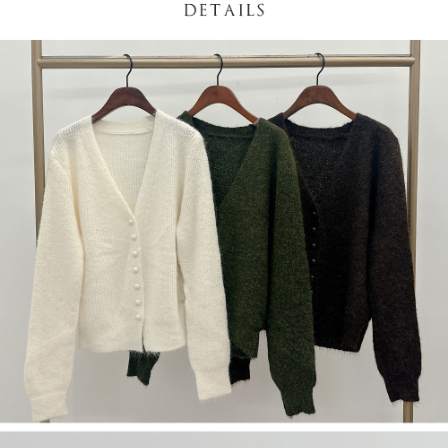
NT$60/pesanan | Penghantaran percuma untuk pesanan
1. Jumlah yang diperakui untuk pengguna kali pertama boleh sehingga
[Nota Penting]
NT$1,600 atau lebih
NT$10,000. Amaun diperakui sebenar yang diluluskan akan berdasarkan
keputusan pensijilan dan semakan oleh AFTEE.
Perkhidmatan ini disediakan oleh Taiwan Mobile Co., Ltd. (“Syarikat”),
宅配
2. Amaun perbelanjaan minimum mestilah lebih besar daripada NT$20.
yang membolehkan pelanggan membeli barangan atau perkhidmatan
3. Pada masa ini hanya tersedia untuk ahli Taiwan.
NT$100/pesanan | Penghantaran percuma untuk pesanan
melalui perkhidmatan ini pada masa transaksi. Hasil daripada pembelian
atau pembayaran ansuran akan dipindahkan oleh peniaga kepada
NT$2,500 atau lebih
Ketiga, Syarat Perkhidmatan
Syarikat, dan pelanggan hendaklah membuat pembayaran mengikut
Perkhidmatan AFTEE Beli Sekarang Bayar Kemudian disediakan oleh NP
perjanjian menggunakan sistem bil Syarikat.
國家/地區配送
Kadar Penghantaran
Taiwan, Inc. dan AFTEE akan membuat bil kepada pengguna. AFTEE
akan menggunakan data peribadi yang dikumpul (termasuk nama
Untuk memenuhi hubungan kontrak yang terjalin melalui persetujuan
pembeli, no. telefon, nama penerima, no. telefon, alamat penerima) untuk
penggunaan OP Pay Later, peniaga akan memberikan maklumat peribadi
penggunaan perkhidmatan. Sila rujuk kepada "Penyata Pengumpulan
anda (termasuk nama, nombor telefon, atau alamat) kepada Syarikat bagi
Data Peribadi, Pemprosesan, Penggunaan"
tujuan pengumpulan, pemprosesan dan penggunaan data yang
(https://aftee.tw/privacypolicy/
) untuk maklumat lanjut.
diperlukan untuk pengebilan ansuran, termasuk pengesahan,
pengesahan semula dan pembetulan.
Jumlah yang diperakui untuk pengguna kali pertama yang lulus
kelulusan boleh sehingga NT$10,000. Jika pengguna tidak membuat
Untuk terma perkhidmatan penuh, sila rujuk pautan berikut:
pembayaran dalam tempoh tersebut, yuran pembayaran lewat sebanyak
https://oppay.tw/userRule
" target="_blank" class="link revert-
20% setahun akan dikenakan. Pengguna bawah umur dikehendaki
style">https://oppay.tw/userRule
mendapatkan kebenaran daripada ibu bapa atau penjaga yang sah
untuk menggunakan AFTEE.
【Panduan Penggunaan Pembayaran Ansuran Gogo】
1. Perkhidmatan ini disediakan oleh Taiwan Mobile, pengguna telefon
Sila hubungi NP Taiwan Inc. di
cs_tw@netprotections.co.jp
jika anda
mudah alih boleh segera menggunakan tanpa perlu memohon lagi.
mempunyai sebarang kebimbangan mengenai pemprosesan dan
(Hanya untuk nombor langganan peribadi, tidak terbuka untuk syarikat
penggunaan pada data peribadi. Jika anda tidak bersetuju dengan data