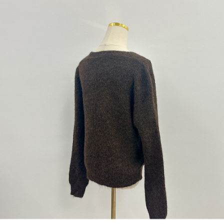
1. Perkhidmatan ini disediakan oleh "Taiwan Mobile Co., Ltd." untuk
membolehkan pengguna membeli produk atau perkhidmatan melalui
perkhidmatan ini semasa transaksi, dan kedai akan menyerahkan hak
tuntutan harga jual/beli ansuran kepada syarikat ini untuk membayar bil
menggunakan bil syarikat ini.
2. Berdasarkan tujuan kontrak persetujuan pembayaran menggunakan
"Pembayaran Ansuran Gogo", kedai akan memberikan maklumat peribadi
anda (termasuk nama, telefon atau alamat) kepada Taiwan Mobile untuk
pengumpulan, pemprosesan dan penggunaan, untuk pengesahan,
semakan dan pembetulan data yang diperlukan untuk bil ansuran oleh
Taiwan Mobile.
3. Sila baca syarat perkhidmatan pengguna secara lengkap melalui
pautan berikut: https://oppay.tw/userRule