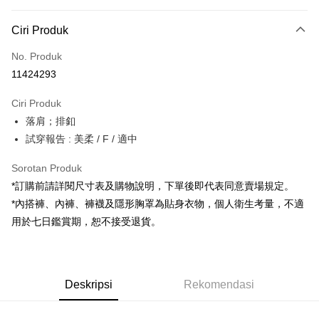
Kaedah Pembayaran
Ciri Produk
Kad Kredit (Bayaran Penuh)
No. Produk
Pengambilan di Kedai Serbaneka
11424293
LINE Pay
Ciri Produk
Apple Pay
落肩；排釦
試穿報告 : 美柔 / F / 適中
JKOPAY
Google Pay
Sorotan Produk
*訂購前請詳閱尺寸表及購物說明，下單後即代表同意賣場規定。
OP Pay Later
*內搭褲、內褲、褲襪及隱形胸罩為貼身衣物，個人衛生考量，不適
Deskripsi
用於七日鑑賞期，恕不接受退貨。
[Terma Penggunaan untuk OP Pay Later]
AFTEE
Perkhidmatan ini disediakan oleh Taiwan Mobile dan tersedia untuk
Deskripsi
pengguna Taiwan Mobile tanpa memerlukan permohonan tambahan.
Pertama, Mengenai Perkhidmatan AFTEE Beli Sekarang Bayar Kemudian
Pemindahan ATM
Deskripsi
Rekomendasi
1. Dengan memilih AFTEE sebagai kaedah pembayaran, mesej
Jika anda memilih OP Pay Later sebagai kaedah pembayaran, sistem
pengesahan AFTEE akan muncul.
akan mengarahkan anda secara automatik ke proses transaksi OP Pay
2. Anda boleh meneruskan pembayaran selepas pengesahan SMS.
Pilihan Penghantaran
Later selepas pesanan dibuat. Anda perlu mengesahkan nombor telefon