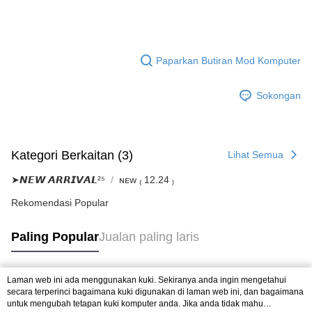
Paparkan Butiran Mod Komputer
Sokongan
Kategori Berkaitan (3)
Lihat Semua
➤𝙉𝙀𝙒 𝘼𝙍𝙍𝙄𝙑𝘼𝙇²⁵
ɴᴇᴡ ₍ 12.24 ₎
Rekomendasi Popular
Paling Popular
Jualan paling laris
Laman web ini ada menggunakan kuki. Sekiranya anda ingin mengetahui
Tag Popular
secara terperinci bagaimana kuki digunakan di laman web ini, dan bagaimana
untuk mengubah tetapan kuki komputer anda. Jika anda tidak mahu