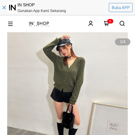
IN SHOP
Buka APP
Gunakan App Kami Sekarang
0
1
/
4