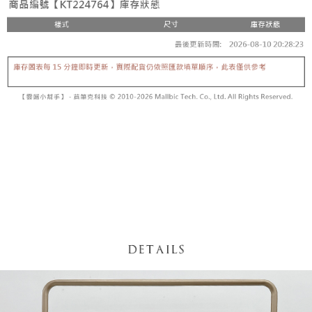
【「AFTEE先享後付」結帳流程】
醒簡訊。
１．於結帳方式選擇「AFTEE先享後付」後，將跳轉至「AFTEE先享後付」
2.透過簡訊連結打開帳單後，可選擇「超商條碼／台灣大直營門市／銀行轉
付款後全家取貨
結帳頁面，進行簡訊認證並確認金額後，即可完成結帳。
帳／街口支付／iPASS MONEY」等通路繳費。
２．訂單成立數日內，您將收到繳費通知簡訊。
每筆NT$60，滿NT$1,600(含以上)免運費
３．收到繳費通知簡訊後14天內，點擊此簡訊中的連結，可透過四大超商／
【注意事項】
ATM／網路銀行／等多元方式進行付款，方視為交易完成。
已關閉，請勿下單
1.本服務係由「台灣大哥大股份有限公司」（以下簡稱本公司）所提供，讓
※ 請注意：結帳手續完成當下不需立刻繳費，但若您需要取消訂單，請聯絡
用戶於交易時，得透過本服務購買商品或服務，並由商店將買賣／分期付款
每筆NT$10,000
購買商品的店家。未經商家同意取消之訂單仍視為有效，需透過AFTEE先享
買賣價金債權讓與本公司後，依約使用本公司帳單繳交帳款。
後付繳納相關費用。
2.基於同意付款使用「大哥付你分期」之契約關係目的，商店將以您的個人
已關閉，請勿下單(付取)
※ 交易是否成功請以「AFTEE先享後付 」之結帳頁面顯示為準，若有關於
資料（包含姓名、電話或地址）提供予台灣大哥大進項蒐集、處理及利用，
是否繳費成功／繳費後需取消欲退款等相關疑問，請聯繫「AFTEE先享後付
每筆NT$10,000
由本公司與您本人進行分期帳單所需資料之確認、核對及更正。
客戶支援中心」
https://netprotections.freshdesk.com/support/home
3.完整用戶服務條款，請詳閱以下連結：
https://oppay.tw/userRule
7-11取貨付款
【注意事項】
１．透過由恩沛科技股份有限公司提供之「AFTEE先享後付」服務完成之交
每筆NT$60，滿NT$1,800(含以上)免運費
易，需依本服務之必要範圍內提供個人資料，並將交易相關給付款項請求債
權轉讓予恩沛科技股份有限公司。
付款後7-11取貨
２．關於個人資料處理事宜，請瀏覽以下網址：
每筆NT$60，滿NT$1,600(含以上)免運費
https://aftee.tw/terms/#terms3
３．未成年的使用者請事先徵得法定代理人或監護人之同意方可使用
宅配
「AFTEE先享後付」，若未經同意申辦者引起之損失，本公司不負相關責
任。
每筆NT$100，滿NT$2,500(含以上)免運費
４．使用「AFTEE先享後付」時，將依據個別帳號之用戶狀況，依本公司即
時審查核予不同之上限額度；若仍有額度不足之情形，本公司將視審查結果
國家/地區配送
查看運費
請求用戶進行身份認證。