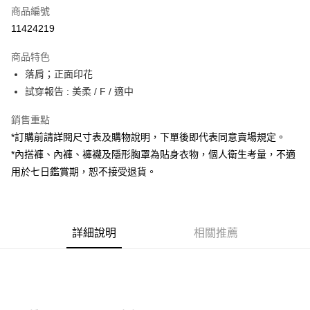
商品編號
超商取貨付款
11424219
LINE Pay
商品特色
Apple Pay
落肩；正面印花
試穿報告 : 美柔 / F / 適中
街口支付
銷售重點
Google Pay
*訂購前請詳閱尺寸表及購物說明，下單後即代表同意賣場規定。
大哥付你分期
*內搭褲、內褲、褲襪及隱形胸罩為貼身衣物，個人衛生考量，不適
相關說明
用於七日鑑賞期，恕不接受退貨。
【大哥付你分期使用說明】
AFTEE先享後付
1.本服務由台灣大哥大提供，台灣大哥大用戶可立即使用無須另外申請。
2.付款方式選擇「大哥付你分期」，訂單成立後會自動跳轉到大哥付的交易
相關說明
流程，驗證手機門號後，選擇欲分期的期數、繳款截止日，確認付款後即完
【關於「AFTEE先享後付」】
成交易。
詳細說明
相關推薦
ATM付款
AFTEE先享後付是「在收到商品之後才付款」的支付方式。 讓您購物簡單
3.實際核准額度、可分期數及費用金額請依後續交易確認頁面所載為準。
便利好安心！
4.訂單成立30分鐘內，如未前往確認交易或遇審核未通過，訂單將自動取
１．簡單：不需註冊會員、不需綁卡、不需儲值。
運送方式
消。如遇「轉專審核」未通過狀況，表示未達大哥付你分期系統評分，恕無
２．便利：只要手機號碼，簡訊認證，即可結帳。
法說明評估內容。
３．安心：先確認商品／服務後，再付款。
全家取貨付款
【繳款方式說明】
1.分期款項不併入電信帳單，「大哥付你分期」於每月結算日後寄送繳費提
每筆NT$60，滿NT$1,800(含以上)免運費