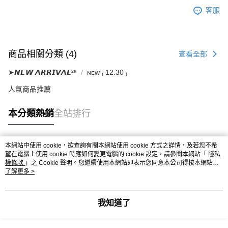
客服
商品相關分類 (4)
查看全部
➤𝙉𝙀𝙒 𝘼𝙍𝙍𝙄𝙑𝘼𝙇²⁵
ɴᴇᴡ ₍ 12.30 ₎
人氣商品推薦
本分類熱銷
全站排行
本網站中使用 cookie，欲查詢有關本網站使用 cookie 方式之詳情，及若您不希
熱門標籤
望在電腦上使用 cookie 時應如何變更電腦的 cookie 設定，請參閱本網站「
隱私
權條款
」之 Cookie 聲明。您繼續使用本網站即表示您同意本公司得按本網站使
用條款之 Cookie 聲明使用 cookie。
了解更多 >
我知道了