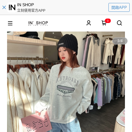
IN SHOP
開啟APP
立刻使用官方APP
0
1
/
4