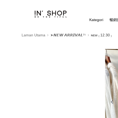
Kategori
暢銷排
Laman Utama
➤𝙉𝙀𝙒 𝘼𝙍𝙍𝙄𝙑𝘼𝙇²⁵
ɴᴇᴡ ₍ 12.30 ₎