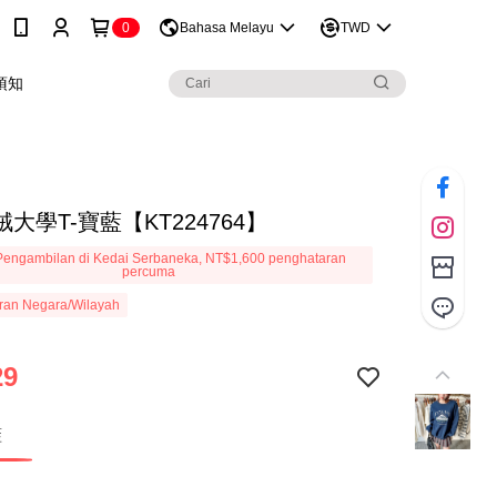
0
Bahasa Melayu
TWD
須知
大學T-寶藍【KT224764】
engambilan di Kedai Serbaneka, NT$1,600 penghataran
percuma
ran Negara/Wilayah
29
藍