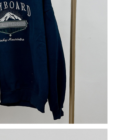
gan Kaedah Pembayaran】
ran ansuran tidak digabungkan dalam bil telekomunikasi,
an Ansuran Gogo" akan menghantar SMS peringatan
 selepas tarikh penyelesaian bulanan.
 pautan SMS untuk membuka bil, anda boleh memilih untuk
elalui "Kod bar kedai serbaneka / Kedai rasmi Taiwan
Pemindahan bank / Pembayaran J街口 / iPASS MONEY" dan
n.
nting】
matan ini disediakan oleh "Taiwan Mobile Co., Ltd." untuk
an pengguna membeli produk atau perkhidmatan melalui
an ini semasa transaksi, dan kedai akan menyerahkan hak
arga jual/beli ansuran kepada syarikat ini untuk membayar bil
n bil syarikat ini.
arkan tujuan kontrak persetujuan pembayaran menggunakan
an Ansuran Gogo", kedai akan memberikan maklumat
nda (termasuk nama, telefon atau alamat) kepada Taiwan
tuk pengumpulan, pemprosesan dan penggunaan, untuk
, semakan dan pembetulan data yang diperlukan untuk bil
eh Taiwan Mobile.
ca syarat perkhidmatan pengguna secara lengkap melalui
kut: https://oppay.tw/userRule