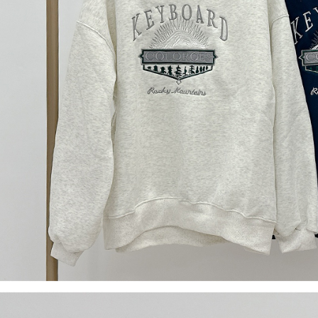
【Peneran
1. Pembaya
"Pembayar
pembayaran
2. Melalui
membayar m
Mobile / 
saluran lai
【Nota Pe
1. Perkhid
membolehk
perkhidmat
tuntutan h
menggunaka
2. Berdas
"Pembayar
peribadi a
Mobile un
pengesahan
ansuran ol
3. Sila ba
pautan beri