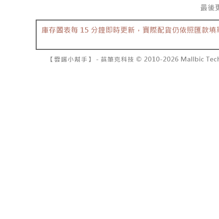
NT$10,00
pembayara
[Arahan P
已關閉，請
Tempoh pe
Pembayaran
ditambah d
NT$10,00
berasingan
Anda bole
pembayaran
menerima 
7-11取貨
boleh men
NT$60/pes
Selepas me
produk pr
menyelesai
lebih lama
NT$1,800 
kod bar ke
pembayara
JKOPay, a
pesanan.
付款後7-1
NT$60/pes
[Nota Pent
Kedua, Se
1. Jumlah 
NT$1,600 
Perkhidmata
NT$10,000.
yang memb
berdasarka
宅配
melalui pe
2. Amaun p
NT$100/pe
pembelian
3. Pada ma
kepada Sy
NT$2,500 
mengikut p
Ketiga, Sy
Perkhidma
國家/地區
Untuk meme
NP Taiwan
penggunaa
akan meng
peribadi a
pembeli, n
Syarikat 
untuk peng