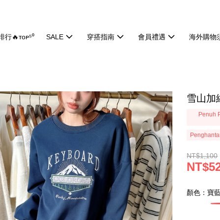
行🔥ᴛᴏᴘ⁵⁰
SALE
穿搭指南
會員禮遇
海外購物
雪山加絨
Penuh P
Penghanta
NT$1,100
NT$5
顏色：寶