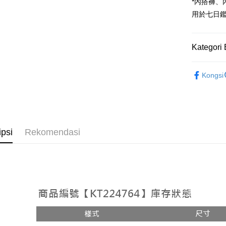
Google Pa
*內搭褲
用於七日
OP Pay La
Deskripsi
[Terma Pe
Kategori 
AFTEE
Perkhidmat
Deskripsi
➤𝙉𝙀𝙒 𝘼𝙍
pengguna 
Pertama, 
Kongsi
Pemindah
Kemudian
Rekomenda
Jika anda 
1. Dengan
akan menga
pengesaha
【上衣】
Later sele
2. Anda b
Pilihan 
mudah alih
3. Tiada b
【上衣】
akhir pemb
dihantar k
全家取貨
ipsi
Rekomendasi
pembayara
4. Setela
NT$60/pes
manakala a
Had kredit
AFTEE.
NT$1,800 
yang diken
5. Tiada b
pada hala
pembayara
付款後全
dalam tal
NT$60/pes
Jika trans
aplikasi A
dibuat, at
NT$1,600 
akan dibat
Sila ambil
peringkat 
bagaimanap
已關閉，
tidak dipe
dan mendaf