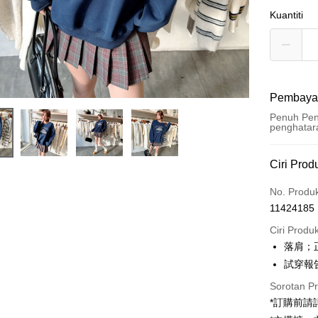
Kuantiti
Pembaya
Penuh Pen
penghatar
Kaedah 
Ciri Prod
Kad Kredi
No. Produ
11424185
Pengambil
Ciri Produ
LINE Pay
落肩；
試穿報告 
Apple Pay
Sorotan P
JKOPAY
*訂購前