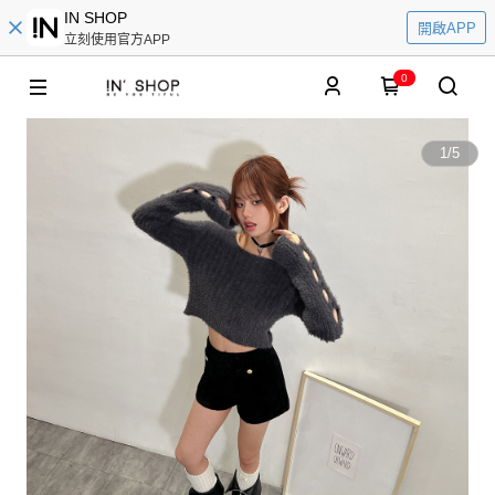
IN SHOP
開啟APP
立刻使用官方APP
0
1
/
5