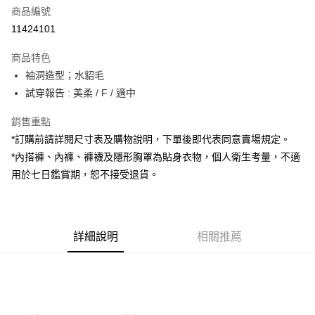
商品編號
超商取貨付款
11424101
LINE Pay
商品特色
Apple Pay
袖洞造型；水貂毛
試穿報告 : 美柔 / F / 適中
街口支付
銷售重點
Google Pay
*訂購前請詳閱尺寸表及購物說明，下單後即代表同意賣場規定。
大哥付你分期
*內搭褲、內褲、褲襪及隱形胸罩為貼身衣物，個人衛生考量，不適
相關說明
用於七日鑑賞期，恕不接受退貨。
【大哥付你分期使用說明】
AFTEE先享後付
1.本服務由台灣大哥大提供，台灣大哥大用戶可立即使用無須另外申請。
2.付款方式選擇「大哥付你分期」，訂單成立後會自動跳轉到大哥付的交易
相關說明
流程，驗證手機門號後，選擇欲分期的期數、繳款截止日，確認付款後即完
【關於「AFTEE先享後付」】
成交易。
詳細說明
相關推薦
ATM付款
AFTEE先享後付是「在收到商品之後才付款」的支付方式。 讓您購物簡單
3.實際核准額度、可分期數及費用金額請依後續交易確認頁面所載為準。
便利好安心！
4.訂單成立30分鐘內，如未前往確認交易或遇審核未通過，訂單將自動取
１．簡單：不需註冊會員、不需綁卡、不需儲值。
運送方式
消。如遇「轉專審核」未通過狀況，表示未達大哥付你分期系統評分，恕無
２．便利：只要手機號碼，簡訊認證，即可結帳。
法說明評估內容。
３．安心：先確認商品／服務後，再付款。
全家取貨付款
【繳款方式說明】
1.分期款項不併入電信帳單，「大哥付你分期」於每月結算日後寄送繳費提
每筆NT$60，滿NT$1,800(含以上)免運費