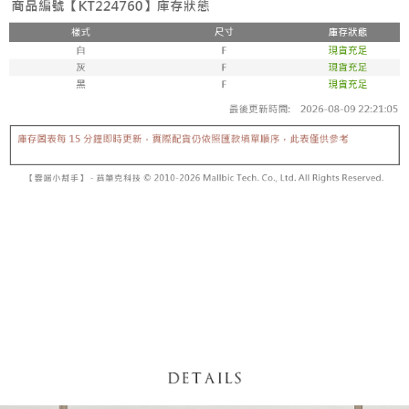
【「AFTEE先享後付」結帳流程】
醒簡訊。
１．於結帳方式選擇「AFTEE先享後付」後，將跳轉至「AFTEE先享後付」
2.透過簡訊連結打開帳單後，可選擇「超商條碼／台灣大直營門市／銀行轉
付款後全家取貨
結帳頁面，進行簡訊認證並確認金額後，即可完成結帳。
帳／街口支付／iPASS MONEY」等通路繳費。
２．訂單成立數日內，您將收到繳費通知簡訊。
每筆NT$60，滿NT$1,600(含以上)免運費
３．收到繳費通知簡訊後14天內，點擊此簡訊中的連結，可透過四大超商／
【注意事項】
ATM／網路銀行／等多元方式進行付款，方視為交易完成。
已關閉，請勿下單
1.本服務係由「台灣大哥大股份有限公司」（以下簡稱本公司）所提供，讓
※ 請注意：結帳手續完成當下不需立刻繳費，但若您需要取消訂單，請聯絡
用戶於交易時，得透過本服務購買商品或服務，並由商店將買賣／分期付款
每筆NT$10,000
購買商品的店家。未經商家同意取消之訂單仍視為有效，需透過AFTEE先享
買賣價金債權讓與本公司後，依約使用本公司帳單繳交帳款。
後付繳納相關費用。
2.基於同意付款使用「大哥付你分期」之契約關係目的，商店將以您的個人
已關閉，請勿下單(付取)
※ 交易是否成功請以「AFTEE先享後付 」之結帳頁面顯示為準，若有關於
資料（包含姓名、電話或地址）提供予台灣大哥大進項蒐集、處理及利用，
是否繳費成功／繳費後需取消欲退款等相關疑問，請聯繫「AFTEE先享後付
每筆NT$10,000
由本公司與您本人進行分期帳單所需資料之確認、核對及更正。
客戶支援中心」
https://netprotections.freshdesk.com/support/home
3.完整用戶服務條款，請詳閱以下連結：
https://oppay.tw/userRule
7-11取貨付款
【注意事項】
１．透過由恩沛科技股份有限公司提供之「AFTEE先享後付」服務完成之交
每筆NT$60，滿NT$1,800(含以上)免運費
易，需依本服務之必要範圍內提供個人資料，並將交易相關給付款項請求債
權轉讓予恩沛科技股份有限公司。
付款後7-11取貨
２．關於個人資料處理事宜，請瀏覽以下網址：
每筆NT$60，滿NT$1,600(含以上)免運費
https://aftee.tw/terms/#terms3
３．未成年的使用者請事先徵得法定代理人或監護人之同意方可使用
宅配
「AFTEE先享後付」，若未經同意申辦者引起之損失，本公司不負相關責
任。
每筆NT$100，滿NT$2,500(含以上)免運費
４．使用「AFTEE先享後付」時，將依據個別帳號之用戶狀況，依本公司即
時審查核予不同之上限額度；若仍有額度不足之情形，本公司將視審查結果
國家/地區配送
查看運費
請求用戶進行身份認證。