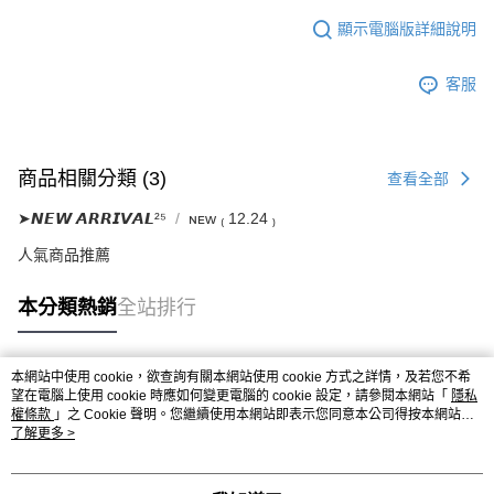
顯示電腦版詳細說明
客服
商品相關分類 (3)
查看全部
➤𝙉𝙀𝙒 𝘼𝙍𝙍𝙄𝙑𝘼𝙇²⁵
ɴᴇᴡ ₍ 12.24 ₎
人氣商品推薦
本分類熱銷
全站排行
本網站中使用 cookie，欲查詢有關本網站使用 cookie 方式之詳情，及若您不希
熱門標籤
望在電腦上使用 cookie 時應如何變更電腦的 cookie 設定，請參閱本網站「
隱私
權條款
」之 Cookie 聲明。您繼續使用本網站即表示您同意本公司得按本網站使
用條款之 Cookie 聲明使用 cookie。
了解更多 >