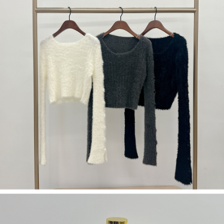
限らない）は、AFTEEに渡され当サービスで必要な範囲内で利用されま
す。AFTEEの個人情報の収集、処理、利用について、詳細はAFTEE公式ホ
ームページの『個人情報の収集、処理及び利用に関する声明』をご参照く
ださい（
https://aftee.tw/privacypolicy/
）。
AFTEEの初回ご利用の際に、審査を通過すれば、最高額がNT$10,000にな
ります。支払い期限を過ぎた場合、その金額に基づいて年利20%の遅延滞
納金が加算されます。未成年の利用者は、事前に法定代理人または後見人
の同意を得ればAFTEEをご利用いただけます。
個人情報の処理、利用について疑問がある、または関連する法律の権利を
行使したい場合は、ネットプロテクションズ
cs_tw@netprotections.co.jp
にご連絡ください。上記に示した個人情報を、必要な購入注文書とあわせ
てAFTEEにご提供いただく、またはAFTEEにあなたの個人情報の収集、処
理、利用を許可することににご同意いただけない場合は、当サービスを選
択しないでください。