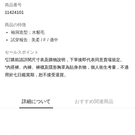
商品番号
コンビニ店頭代金引換
11424101
LINE Pay
商品の特徴
Apple Pay
袖洞造型；水貂毛
試穿報告 : 美柔 / F / 適中
JKOPAY
セールスポイント
Google Pay
*訂購前請詳閱尺寸表及購物說明，下單後即代表同意賣場規定。
OP Pay Later
*內搭褲、內褲、褲襪及隱形胸罩為貼身衣物，個人衛生考量，不適
説明
用於七日鑑賞期，恕不接受退貨。
【OP Pay Later 使用説明】
AFTEE代金後払い
1. 本サービスは台湾大哥大によって提供され、台湾大哥大のユーザーは追
加の申請なしで即時に利用可能です。
説明
2. 支払い方法で「OP Pay Later」を選択すると、注文が成立した後に自動
一、 AFTEE代金後払いについて
的に OP Pay Later の取引プロセスに移行し、携帯番号を確認後、分割払
ATM払い
詳細について
おすすめ関連商品
1.お支払い方法でAFTEE代金後払いを選択すると、携帯電話認証ウィンド
いの回数や支払い期限を選択し、支払いを確認すると取引が完了します。
ウが表示されます。
3. 実際の承認額、分割回数および費用については、後続の取引確認ページ
2.SMSで認証してお支払い手続を進めてください。
配送方法
を基準とします。
3.注文するときのお支払いは不要です。商品はご指定の住所に配送されま
4. 注文成立後30分以内に確認取引を行わない場合や審査が通過しない場
す。
全家取貨付款
合、注文は自動的にキャンセルされます。「転専審査」に未通過の状況が
4.ご注文が完了すると、携帯に支払い通知のSMSが届きます。アプリ会員
発生した場合は、システムの評価基準に達していないことを意味し、評価
配送毎にNT$60、NT$1,800以上で送料無料
の場合は、AFTEE アプリプッシュ通知が届きます。