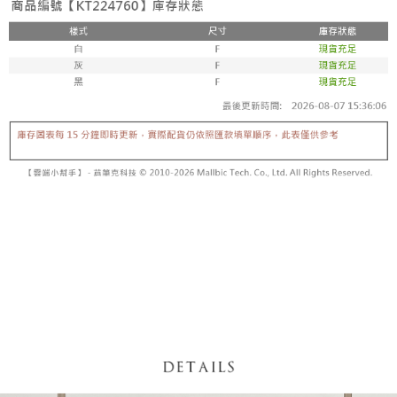
内容についての説明はいたしかねます。
5.商品受け取り時のお支払いは不要です。商品を確かめてから、SMSまた
付款後全家取貨
はアプリの通知に従って、4大コンビニ、またはATM/オンラインバンキン
グでお支払いください。
配送毎にNT$60、NT$1,600以上で送料無料
【支払い方法の説明】
1. 分割払いの金額は電信請求書に統合されず、「OP Pay Later」は毎月の
代金納付期限は最短で 14 日以内ですので、ご注意ください。AFTEE アプ
已關閉，請勿下單
締め日後に支払いリマインダーのSMSを送信します。
リをダウンロードして AFTEE 会員になるとお支払い期限を最長 45 日以内
2. SMSのリンクを通じて請求書を開いた後、「コンビニバーコード／台湾
配送毎にNT$10,000
まで延長できます。
大直営店舗／銀行振込／街口支払い／iPASS MONEY」などのチャネルで
支払いを選択できます。
已關閉，請勿下單(付取)
お支払期限は、ショップが請求した期日と、AFTEEで延長できる日数をも
とに計算されます。AFTEEで注文すると、商品を受け取るまで支払い期限
配送毎にNT$10,000
【注意事項】
を延長できますが、商品を期限内に受け取れない場合があります（例：予
1. 本サービスは「台湾大哥大株式会社」（以下「当社」といいます）によ
約商品や商品到着日が比較的遅い商品）。そのため、商品到着の有無に関
7-11取貨付款
って提供され、ユーザーが取引時に本サービスを通じて商品やサービスを
わらず、AFTEEで指定された期限内にお支払いください。
購入できるようにし、店舗が売買／分割払い売買の債権を当社に譲渡した
配送毎にNT$60、NT$1,800以上で送料無料
後、契約に基づいて当社の請求書で帳款を支払うことになります。
二、支払い限度額
2. 「OP Pay Later」を利用する契約関係の目的から、店舗はあなたの個人
付款後7-11取貨
1.初回 AFTEEを ご利用の際に、認証結果及び当社の審査の結果に基づ
情報（名前、電話または住所を含む）を台湾大哥大に提供し、収集、処理
き、限度額が設定されます。
配送毎にNT$60、NT$1,600以上で送料無料
および利用するために、当社があなた本人と分割請求書に必要な情報の確
2.決済金額は最低NT$20です。
認、照合および修正を行います。
3.現在、台湾の会員のみご利用いただけます。
宅配
3. 完全なユーザーサービス規約については、以下のリンクを参照してくだ
さい：
https://oppay.tw/userRule
三、利用規約「AFTEE代金後払い」（以下当サービスという）はネットプ
配送毎にNT$100、NT$2,500以上で送料無料
ロテクションズ（以下 AFTEE という）が提供し、AFTEEが代金を徴収し
ます。当サービスご利用の際に提供しなければならない個人情報（注文者
國家/地區配送
送料を確認
の氏名、電話番号、受取人の氏名、電話番号、受取人住所を含むがこれに