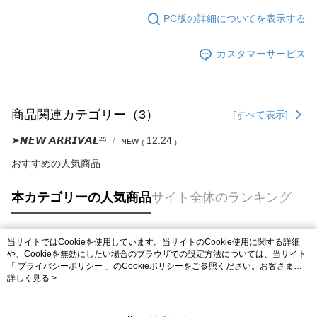
PC版の詳細についてを表示する
カスタマーサービス
商品関連カテゴリー（3）
[すべて表示]
➤𝙉𝙀𝙒 𝘼𝙍𝙍𝙄𝙑𝘼𝙇²⁵
ɴᴇᴡ ₍ 12.24 ₎
おすすめの人気商品
本カテゴリーの人気商品
サイト全体のランキング
当サイトではCookieを使用しています。当サイトのCookie使用に関する詳細
人気タグ
や、Cookieを無効にしたい場合のブラウザでの設定方法については、当サイト
「
プライバシーポリシー
」のCookieポリシーをご参照ください。お客さま
が、当サイトを引き続き使用される場合、当社がサイト利用規約のCookieポリ
詳しく見る >
シーに基づいてCookieを使用することに同意したものとみなします。