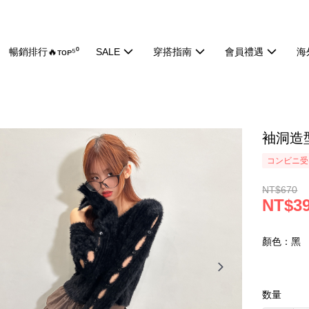
暢銷排行🔥ᴛᴏᴘ⁵⁰
SALE
穿搭指南
會員禮遇
海
袖洞造型
コンビニ受け
NT$670
NT$3
顏色：黑
数量