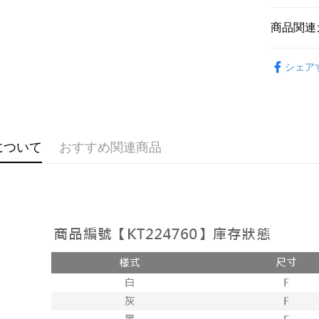
説明
【OP Pay
商品関連
AFTEE
1. 本サ
追加の申
説明
➤𝙉𝙀𝙒 𝘼𝙍
2. 支払い
一、 AF
シェア
ATM払い
動的に OP
1.お支払
おすすめ
払いの回
ドウが表
す。
2.SMS
【上衣】
3. 実際
3.注文す
配送方法
ジを基準
す。
4. 注文
4.ご注文
全家取貨
について
おすすめ関連商品
合、注文
員の場合は
が発生し
配送毎にNT
5.商品受
評価内容
たはアプリ
付款後全
ングでお
配送毎にNT
【支払い
代金納付期
1. 分割払
プリをダウ
已關閉，
の締め日後
以内まで
2. SM
配送毎にNT
湾大直営店
お支払期限
で支払い
已關閉，請
もとに計算
期限を延
配送毎にNT
【注意事
（例：予
1. 本サ
の有無に関