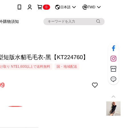
0
日本語
TWD
外購物須知
短版水貂毛毛衣-黑【KT224760】
取り NT$1,600以上で送料無料
国・地域配送
99