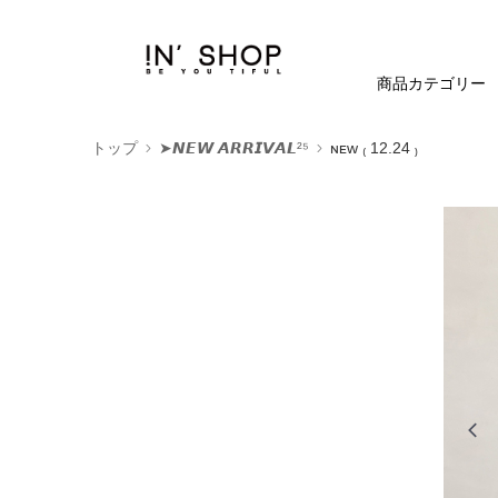
商品カテゴリー
トップ
➤𝙉𝙀𝙒 𝘼𝙍𝙍𝙄𝙑𝘼𝙇²⁵
ɴᴇᴡ ₍ 12.24 ₎