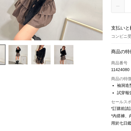
支払いと
コンビニ受
お支払い
商品の特
クレジット
商品番号
11424080
コンビニ
商品の特
LINE Pay
袖洞造
試穿報告 
Apple Pay
セールス
JKOPAY
*訂購前
Google Pa
*內搭褲
用於七日
OP Pay La