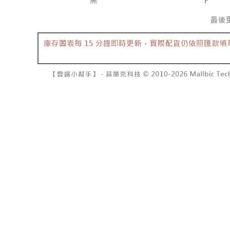
7-11取貨
よって提
スを購入
二、支払
配送毎にNT
渡した後
1.初回 
す。
き、限度
付款後7-1
2. 「OP
2.決済金額
配送毎にNT
人情報（
3.現在、
処理およ
宅配
報の確認
三、利用規
3. 完全
プロテクシ
配送毎にNT
ださい：
ht
します。
文者の氏
國家/地區
これに限ら
されます。
AFTEE
明』をご
AFTEE
なります。
延滞納金
後見人の同
個人情報
を行使し
cs_tw@netp
を、必要な