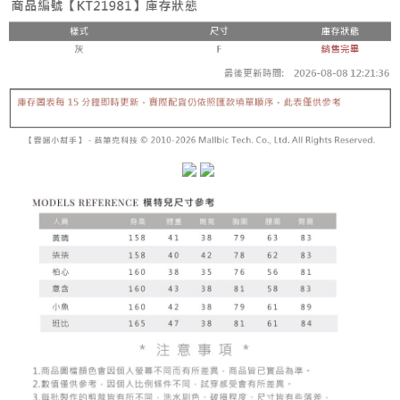
内容についての説明はいたしかねます。
5.商品受け取り時のお支払いは不要です。商品を確かめてから、SMSまた
付款後全家取貨
はアプリの通知に従って、4大コンビニ、またはATM/オンラインバンキン
グでお支払いください。
配送毎にNT$60、NT$1,600以上で送料無料
【支払い方法の説明】
1. 分割払いの金額は電信請求書に統合されず、「OP Pay Later」は毎月の
代金納付期限は最短で 14 日以内ですので、ご注意ください。AFTEE アプ
已關閉，請勿下單
締め日後に支払いリマインダーのSMSを送信します。
リをダウンロードして AFTEE 会員になるとお支払い期限を最長 45 日以内
2. SMSのリンクを通じて請求書を開いた後、「コンビニバーコード／台湾
配送毎にNT$10,000
まで延長できます。
大直営店舗／銀行振込／街口支払い／iPASS MONEY」などのチャネルで
支払いを選択できます。
已關閉，請勿下單(付取)
お支払期限は、ショップが請求した期日と、AFTEEで延長できる日数をも
とに計算されます。AFTEEで注文すると、商品を受け取るまで支払い期限
配送毎にNT$10,000
【注意事項】
を延長できますが、商品を期限内に受け取れない場合があります（例：予
1. 本サービスは「台湾大哥大株式会社」（以下「当社」といいます）によ
約商品や商品到着日が比較的遅い商品）。そのため、商品到着の有無に関
7-11取貨付款
って提供され、ユーザーが取引時に本サービスを通じて商品やサービスを
わらず、AFTEEで指定された期限内にお支払いください。
購入できるようにし、店舗が売買／分割払い売買の債権を当社に譲渡した
配送毎にNT$60、NT$1,800以上で送料無料
後、契約に基づいて当社の請求書で帳款を支払うことになります。
二、支払い限度額
2. 「OP Pay Later」を利用する契約関係の目的から、店舗はあなたの個人
付款後7-11取貨
1.初回 AFTEEを ご利用の際に、認証結果及び当社の審査の結果に基づ
情報（名前、電話または住所を含む）を台湾大哥大に提供し、収集、処理
き、限度額が設定されます。
配送毎にNT$60、NT$1,600以上で送料無料
および利用するために、当社があなた本人と分割請求書に必要な情報の確
2.決済金額は最低NT$20です。
認、照合および修正を行います。
3.現在、台湾の会員のみご利用いただけます。
宅配
3. 完全なユーザーサービス規約については、以下のリンクを参照してくだ
さい：
https://oppay.tw/userRule
三、利用規約「AFTEE代金後払い」（以下当サービスという）はネットプ
配送毎にNT$100、NT$2,500以上で送料無料
ロテクションズ（以下 AFTEE という）が提供し、AFTEEが代金を徴収し
ます。当サービスご利用の際に提供しなければならない個人情報（注文者
國家/地區配送
送料を確認
の氏名、電話番号、受取人の氏名、電話番号、受取人住所を含むがこれに