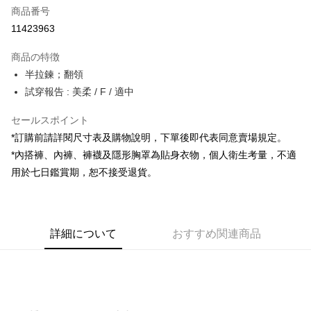
商品番号
コンビニ店頭代金引換
11423963
LINE Pay
商品の特徴
Apple Pay
半拉鍊；翻領
試穿報告 : 美柔 / F / 適中
JKOPAY
セールスポイント
Google Pay
*訂購前請詳閱尺寸表及購物說明，下單後即代表同意賣場規定。
OP Pay Later
*內搭褲、內褲、褲襪及隱形胸罩為貼身衣物，個人衛生考量，不適
説明
用於七日鑑賞期，恕不接受退貨。
【OP Pay Later 使用説明】
AFTEE代金後払い
1. 本サービスは台湾大哥大によって提供され、台湾大哥大のユーザーは追
加の申請なしで即時に利用可能です。
説明
2. 支払い方法で「OP Pay Later」を選択すると、注文が成立した後に自動
一、 AFTEE代金後払いについて
的に OP Pay Later の取引プロセスに移行し、携帯番号を確認後、分割払
ATM払い
詳細について
おすすめ関連商品
1.お支払い方法でAFTEE代金後払いを選択すると、携帯電話認証ウィンド
いの回数や支払い期限を選択し、支払いを確認すると取引が完了します。
ウが表示されます。
3. 実際の承認額、分割回数および費用については、後続の取引確認ページ
2.SMSで認証してお支払い手続を進めてください。
配送方法
を基準とします。
3.注文するときのお支払いは不要です。商品はご指定の住所に配送されま
4. 注文成立後30分以内に確認取引を行わない場合や審査が通過しない場
す。
全家取貨付款
合、注文は自動的にキャンセルされます。「転専審査」に未通過の状況が
4.ご注文が完了すると、携帯に支払い通知のSMSが届きます。アプリ会員
発生した場合は、システムの評価基準に達していないことを意味し、評価
配送毎にNT$60、NT$1,800以上で送料無料
の場合は、AFTEE アプリプッシュ通知が届きます。