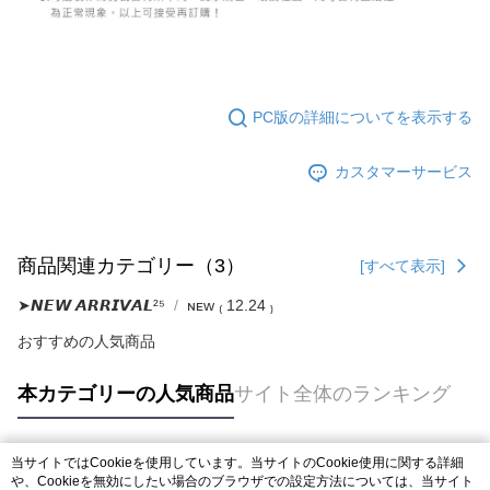
限らない）は、AFTEEに渡され当サービスで必要な範囲内で利用されま
す。AFTEEの個人情報の収集、処理、利用について、詳細はAFTEE公式ホ
ームページの『個人情報の収集、処理及び利用に関する声明』をご参照く
ださい（
https://aftee.tw/privacypolicy/
）。
AFTEEの初回ご利用の際に、審査を通過すれば、最高額がNT$10,000にな
PC版の詳細についてを表示する
ります。支払い期限を過ぎた場合、その金額に基づいて年利20%の遅延滞
納金が加算されます。未成年の利用者は、事前に法定代理人または後見人
の同意を得ればAFTEEをご利用いただけます。
カスタマーサービス
個人情報の処理、利用について疑問がある、または関連する法律の権利を
行使したい場合は、ネットプロテクションズ
cs_tw@netprotections.co.jp
にご連絡ください。上記に示した個人情報を、必要な購入注文書とあわせ
てAFTEEにご提供いただく、またはAFTEEにあなたの個人情報の収集、処
商品関連カテゴリー（3）
[すべて表示]
理、利用を許可することににご同意いただけない場合は、当サービスを選
択しないでください。
➤𝙉𝙀𝙒 𝘼𝙍𝙍𝙄𝙑𝘼𝙇²⁵
ɴᴇᴡ ₍ 12.24 ₎
おすすめの人気商品
本カテゴリーの人気商品
サイト全体のランキング
当サイトではCookieを使用しています。当サイトのCookie使用に関する詳細
人気タグ
や、Cookieを無効にしたい場合のブラウザでの設定方法については、当サイト