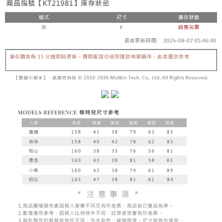
【「AFTEE先享後付」結帳流程】
醒簡訊。
１．於結帳方式選擇「AFTEE先享後付」後，將跳轉至「AFTEE先享後付」
2.透過簡訊連結打開帳單後，可選擇「超商條碼／台灣大直營門市／銀行轉
付款後全家取貨
結帳頁面，進行簡訊認證並確認金額後，即可完成結帳。
帳／街口支付／iPASS MONEY」等通路繳費。
２．訂單成立數日內，您將收到繳費通知簡訊。
每筆NT$60，滿NT$1,600(含以上)免運費
３．收到繳費通知簡訊後14天內，點擊此簡訊中的連結，可透過四大超商／
【注意事項】
ATM／網路銀行／等多元方式進行付款，方視為交易完成。
已關閉，請勿下單
1.本服務係由「台灣大哥大股份有限公司」（以下簡稱本公司）所提供，讓
※ 請注意：結帳手續完成當下不需立刻繳費，但若您需要取消訂單，請聯絡
用戶於交易時，得透過本服務購買商品或服務，並由商店將買賣／分期付款
每筆NT$10,000
購買商品的店家。未經商家同意取消之訂單仍視為有效，需透過AFTEE先享
買賣價金債權讓與本公司後，依約使用本公司帳單繳交帳款。
後付繳納相關費用。
2.基於同意付款使用「大哥付你分期」之契約關係目的，商店將以您的個人
已關閉，請勿下單(付取)
※ 交易是否成功請以「AFTEE先享後付 」之結帳頁面顯示為準，若有關於
資料（包含姓名、電話或地址）提供予台灣大哥大進項蒐集、處理及利用，
是否繳費成功／繳費後需取消欲退款等相關疑問，請聯繫「AFTEE先享後付
每筆NT$10,000
由本公司與您本人進行分期帳單所需資料之確認、核對及更正。
客戶支援中心」
https://netprotections.freshdesk.com/support/home
3.完整用戶服務條款，請詳閱以下連結：
https://oppay.tw/userRule
7-11取貨付款
【注意事項】
１．透過由恩沛科技股份有限公司提供之「AFTEE先享後付」服務完成之交
每筆NT$60，滿NT$1,800(含以上)免運費
易，需依本服務之必要範圍內提供個人資料，並將交易相關給付款項請求債
權轉讓予恩沛科技股份有限公司。
付款後7-11取貨
２．關於個人資料處理事宜，請瀏覽以下網址：
每筆NT$60，滿NT$1,600(含以上)免運費
https://aftee.tw/terms/#terms3
３．未成年的使用者請事先徵得法定代理人或監護人之同意方可使用
宅配
「AFTEE先享後付」，若未經同意申辦者引起之損失，本公司不負相關責
任。
每筆NT$100，滿NT$2,500(含以上)免運費
４．使用「AFTEE先享後付」時，將依據個別帳號之用戶狀況，依本公司即
時審查核予不同之上限額度；若仍有額度不足之情形，本公司將視審查結果
國家/地區配送
查看運費
請求用戶進行身份認證。