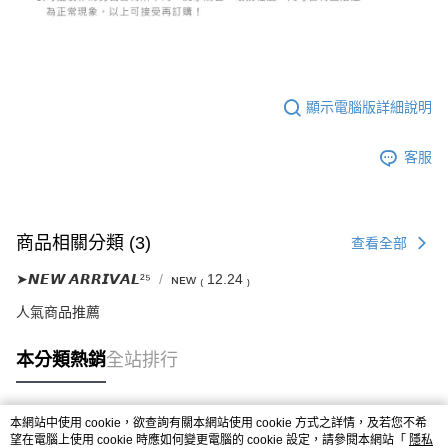
５．嚴禁一人註冊多個帳號或使用他人資訊註冊。若發現惡意使用之情形，
恩沛科技股份有限公司將有權停止該用戶之使用額度並採取法律行動。
顯示電腦版詳細說明
客服
商品相關分類 (3)
查看全部
➤𝙉𝙀𝙒 𝘼𝙍𝙍𝙄𝙑𝘼𝙇²⁵
ɴᴇᴡ ₍ 12.24 ₎
人氣商品推薦
本分類熱銷
全站排行
本網站中使用 cookie，欲查詢有關本網站使用 cookie 方式之詳情，及若您不希
熱門標籤
望在電腦上使用 cookie 時應如何變更電腦的 cookie 設定，請參閱本網站「
隱私