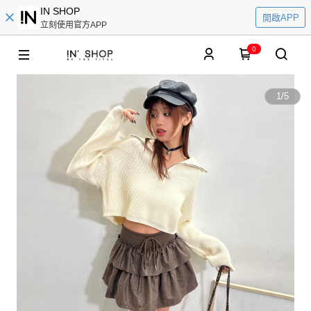
IN SHOP
開啟APP
立刻使用官方APP
0
1
/
5