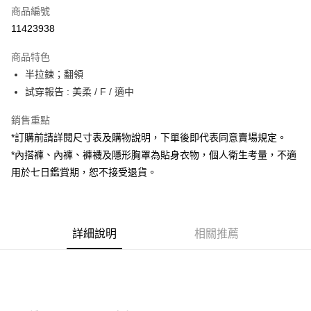
商品編號
超商取貨付款
11423938
LINE Pay
商品特色
Apple Pay
半拉鍊；翻領
試穿報告 : 美柔 / F / 適中
街口支付
銷售重點
Google Pay
*訂購前請詳閱尺寸表及購物說明，下單後即代表同意賣場規定。
大哥付你分期
*內搭褲、內褲、褲襪及隱形胸罩為貼身衣物，個人衛生考量，不適
相關說明
用於七日鑑賞期，恕不接受退貨。
【大哥付你分期使用說明】
AFTEE先享後付
1.本服務由台灣大哥大提供，台灣大哥大用戶可立即使用無須另外申請。
2.付款方式選擇「大哥付你分期」，訂單成立後會自動跳轉到大哥付的交易
相關說明
流程，驗證手機門號後，選擇欲分期的期數、繳款截止日，確認付款後即完
【關於「AFTEE先享後付」】
成交易。
詳細說明
相關推薦
ATM付款
AFTEE先享後付是「在收到商品之後才付款」的支付方式。 讓您購物簡單
3.實際核准額度、可分期數及費用金額請依後續交易確認頁面所載為準。
便利好安心！
4.訂單成立30分鐘內，如未前往確認交易或遇審核未通過，訂單將自動取
１．簡單：不需註冊會員、不需綁卡、不需儲值。
運送方式
消。如遇「轉專審核」未通過狀況，表示未達大哥付你分期系統評分，恕無
２．便利：只要手機號碼，簡訊認證，即可結帳。
法說明評估內容。
３．安心：先確認商品／服務後，再付款。
全家取貨付款
【繳款方式說明】
1.分期款項不併入電信帳單，「大哥付你分期」於每月結算日後寄送繳費提
每筆NT$60，滿NT$1,800(含以上)免運費