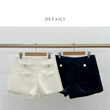
處理、利用，詳參 AFTEE 官網之『個人資料蒐集、處理及利用告知聲明』
（
https://aftee.tw/privacypolicy/
）。
國家/地區配送
查看运费
若款項超過繳費期限，將根據當次的金額加收年利率 16% 的逾期滯納金。
未成年的使用者，請事先徵得法定代理人或監護人之同意方可使用
AFTEE。
若您對於個人資料之處理、利用有任何疑問，或欲行使相關法律權利，請聯
繫恩沛科技股份有限公司。若您不同意我們將上開所示之個人資料，連同必
要之購買訂單資訊提供予 AFTEE ，或讓 AFTEE 蒐集處理利用您的個人資
料，請勿選用本服務。