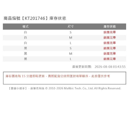
3. 訂單確認後不需事先繳費，商品會配送至您的指定地址。
消。如遇 “转专审核”未通过状况，表示未达系统评分，恕无法说明评估内
4. 下訂完成後，您的手機會收到一封繳費通知簡訊，APP會員則會收到
全家取貨付款
容。
AFTEE APP推播通知。
【缴款方式说明】
每笔NT$60，满NT$1,800(含以上)免运费
5. 收到商品當下無需繳費，確認無誤後，請再利用繳費通知簡訊或AFTEE
1. 分期款项不并入电信账单，“大哥付你分期”于每月结算日后寄送缴费提醒
APP於四大便利商店‧ATM/網銀等方式進行付款。
短信。
付款後全家取貨
2. 通过短信链接打开账单后，可选择 “超商条码／台湾大直营门市／银行转
請留意繳費期限為 14 天。唯有下載 AFTEE App 成為 AFTEE 會員者方能享
每笔NT$60，满NT$1,600(含以上)免运费
账／街口支付／iPASS MONEY”等通路缴费。
有最長 45 天內付款之服務。
已關閉，請勿下單
【注意事项】
繳費期限，為商家向您請款的時間，再加上使用AFTEE可延長的天數所計算
1. 本服务系由 “台湾大哥大股份有限公司”所提供，让用户于交易时，得通过
每笔NT$10,000
出。使用AFTEE下訂可以延長您收到商品前的繳費天數，但無法保證一定能
本服务购买商品或服务，并由商店将买卖／分期付款买卖价金债权让与本公
夠在期限內收到商品(例如:預購商品或預計到貨時間較長者)。因此無論收到
司后，依约使用本公司账单缴交账款。
已關閉，請勿下單(付取)
商品與否，仍需要請您在AFTEE規定的時間內完成繳費。
2. 基于同意付款使用 “大哥付你分期”之契约关系目的，商店将以您的个人资
每笔NT$10,000
料（包含姓名、电话或地址）提供予台湾大哥大进项收集、处理及利用，由
二、付款限制
台湾大哥大与本人进行分期账单所需资料之确认、核对及更正。
1. 初次使用 AFTEE 時，將依認證結果及本公司審查結果，核予每個人不同
7-11取貨付款
3. 完整用户服务条款，请详阅以下链接：
https://oppay.tw/userRule
之上限額度
2. 結帳金額須大於NT$30
每笔NT$60，满NT$1,800(含以上)免运费
3. 目前僅支援台灣會員
付款後7-11取貨
三、聲明條款
每笔NT$60，满NT$1,600(含以上)免运费
「AFTEE先享後付」(下稱本服務)乃由恩沛科技股份有限公司(下稱 AFTEE )
所提供，並由 AFTEE 向您收取款項。因使用本服務所須提供之個人資料(包
宅配
含但不限於訂購人姓名、電話，收件人姓名、電話、收件地址)，將交付予
AFTEE 於本服務必要服務範圍內運用。關於 AFTEE 對於個人資料之蒐集、
每笔NT$100，满NT$2,500(含以上)免运费