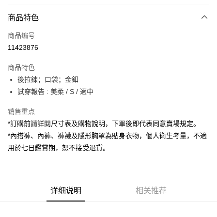
付款方式
商品特色
信用卡一次付款
商品编号
超商取货付款
11423876
LINE Pay
商品特色
Apple Pay
後拉鍊；口袋；金釦
試穿報告 : 美柔 / S / 適中
街口支付
销售重点
Google Pay
*訂購前請詳閱尺寸表及購物說明，下單後即代表同意賣場規定。
大哥付你分期
*內搭褲、內褲、褲襪及隱形胸罩為貼身衣物，個人衛生考量，不適
相关说明
用於七日鑑賞期，恕不接受退貨。
【大哥付你分期使用说明】
AFTEE先享后付
1. 本服务由台湾大哥大提供，电信用户可立即使用无须另外申请。（限个人
月租型门号，不开放公司户及预付卡使用）
相关说明
2. 付款方式选择 “大哥付你分期”，订单成立后会自动跳转到大哥付的交易流
一、關於 AFTEE先享後付
程，验证手机门号后，选择欲分期的期数、缴款截止日，确认付款后即完成
详细说明
相关推荐
ATM付款
1. 於付款方式選擇AFTEE先享後付，將跳出AFTEE先享後付手機驗證視
交易。
窗。
3. 实际核准额度、可分期数及费用金额请依后续交易确认页面所载为准。
2. 進行簡訊驗證之後，即可完成結帳手續。
运送方式
4. 订单成立30分钟内，如未前往确认交易或遇审核未通过，订单将自动取