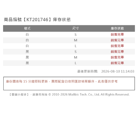
２．便利：只要手機號碼，簡訊認證，即可結帳。
法說明評估內容。
３．安心：先確認商品／服務後，再付款。
全家取貨付款
【繳款方式說明】
1.分期款項不併入電信帳單，「大哥付你分期」於每月結算日後寄送繳費提
每筆NT$60，滿NT$1,800(含以上)免運費
【「AFTEE先享後付」結帳流程】
醒簡訊。
１．於結帳方式選擇「AFTEE先享後付」後，將跳轉至「AFTEE先享後付」
2.透過簡訊連結打開帳單後，可選擇「超商條碼／台灣大直營門市／銀行轉
付款後全家取貨
結帳頁面，進行簡訊認證並確認金額後，即可完成結帳。
帳／街口支付／iPASS MONEY」等通路繳費。
２．訂單成立數日內，您將收到繳費通知簡訊。
每筆NT$60，滿NT$1,600(含以上)免運費
３．收到繳費通知簡訊後14天內，點擊此簡訊中的連結，可透過四大超商／
【注意事項】
ATM／網路銀行／等多元方式進行付款，方視為交易完成。
已關閉，請勿下單
1.本服務係由「台灣大哥大股份有限公司」（以下簡稱本公司）所提供，讓
※ 請注意：結帳手續完成當下不需立刻繳費，但若您需要取消訂單，請聯絡
用戶於交易時，得透過本服務購買商品或服務，並由商店將買賣／分期付款
每筆NT$10,000
購買商品的店家。未經商家同意取消之訂單仍視為有效，需透過AFTEE先享
買賣價金債權讓與本公司後，依約使用本公司帳單繳交帳款。
後付繳納相關費用。
2.基於同意付款使用「大哥付你分期」之契約關係目的，商店將以您的個人
已關閉，請勿下單(付取)
※ 交易是否成功請以「AFTEE先享後付 」之結帳頁面顯示為準，若有關於
資料（包含姓名、電話或地址）提供予台灣大哥大進項蒐集、處理及利用，
是否繳費成功／繳費後需取消欲退款等相關疑問，請聯繫「AFTEE先享後付
每筆NT$10,000
由本公司與您本人進行分期帳單所需資料之確認、核對及更正。
客戶支援中心」
https://netprotections.freshdesk.com/support/home
3.完整用戶服務條款，請詳閱以下連結：
https://oppay.tw/userRule
7-11取貨付款
【注意事項】
１．透過由恩沛科技股份有限公司提供之「AFTEE先享後付」服務完成之交
每筆NT$60，滿NT$1,800(含以上)免運費
易，需依本服務之必要範圍內提供個人資料，並將交易相關給付款項請求債
權轉讓予恩沛科技股份有限公司。
付款後7-11取貨
２．關於個人資料處理事宜，請瀏覽以下網址：
每筆NT$60，滿NT$1,600(含以上)免運費
https://aftee.tw/terms/#terms3
３．未成年的使用者請事先徵得法定代理人或監護人之同意方可使用
宅配
「AFTEE先享後付」，若未經同意申辦者引起之損失，本公司不負相關責
任。
每筆NT$100，滿NT$2,500(含以上)免運費