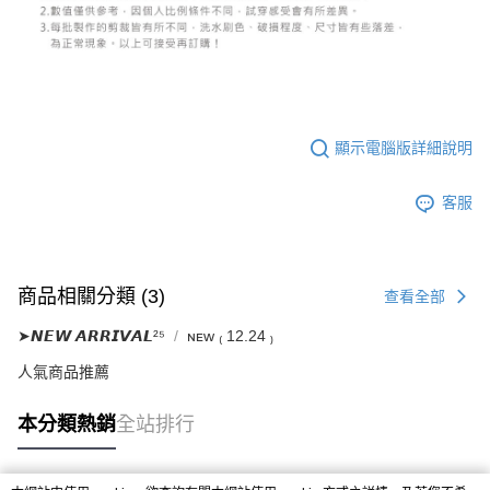
顯示電腦版詳細說明
客服
商品相關分類 (3)
查看全部
➤𝙉𝙀𝙒 𝘼𝙍𝙍𝙄𝙑𝘼𝙇²⁵
ɴᴇᴡ ₍ 12.24 ₎
人氣商品推薦
本分類熱銷
全站排行