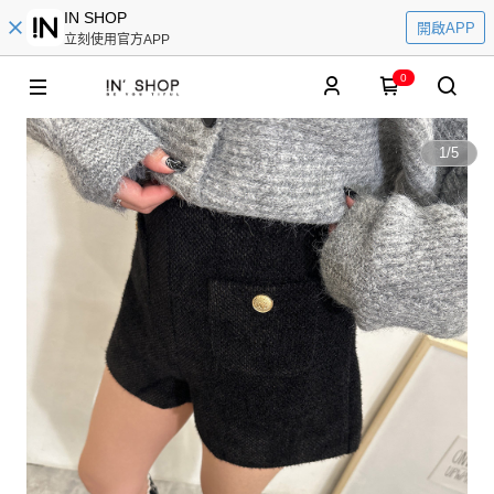
IN SHOP
開啟APP
立刻使用官方APP
0
1
/
5