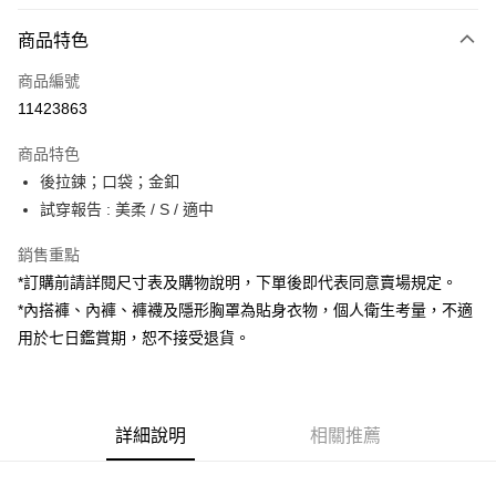
付款方式
商品特色
信用卡一次付款
商品編號
超商取貨付款
11423863
LINE Pay
商品特色
Apple Pay
後拉鍊；口袋；金釦
試穿報告 : 美柔 / S / 適中
街口支付
銷售重點
Google Pay
*訂購前請詳閱尺寸表及購物說明，下單後即代表同意賣場規定。
大哥付你分期
*內搭褲、內褲、褲襪及隱形胸罩為貼身衣物，個人衛生考量，不適
相關說明
用於七日鑑賞期，恕不接受退貨。
【大哥付你分期使用說明】
AFTEE先享後付
1.本服務由台灣大哥大提供，台灣大哥大用戶可立即使用無須另外申請。
2.付款方式選擇「大哥付你分期」，訂單成立後會自動跳轉到大哥付的交易
相關說明
流程，驗證手機門號後，選擇欲分期的期數、繳款截止日，確認付款後即完
【關於「AFTEE先享後付」】
成交易。
詳細說明
相關推薦
ATM付款
AFTEE先享後付是「在收到商品之後才付款」的支付方式。 讓您購物簡單
3.實際核准額度、可分期數及費用金額請依後續交易確認頁面所載為準。
便利好安心！
4.訂單成立30分鐘內，如未前往確認交易或遇審核未通過，訂單將自動取
１．簡單：不需註冊會員、不需綁卡、不需儲值。
運送方式
消。如遇「轉專審核」未通過狀況，表示未達大哥付你分期系統評分，恕無