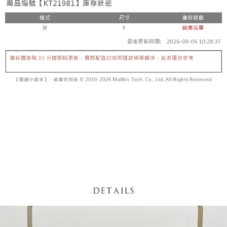
5. 收到商品當下無需繳費，確認無誤後，請再利用繳費通知簡訊或AFTEE
1. 分期款项不并入电信账单，“大哥付你分期”于每月结算日后寄送缴费提醒
APP於四大便利商店‧ATM/網銀等方式進行付款。
短信。
付款後全家取貨
2. 通过短信链接打开账单后，可选择 “超商条码／台湾大直营门市／银行转
請留意繳費期限為 14 天。唯有下載 AFTEE App 成為 AFTEE 會員者方能享
每笔NT$60，满NT$1,600(含以上)免运费
账／街口支付／iPASS MONEY”等通路缴费。
有最長 45 天內付款之服務。
已關閉，請勿下單
【注意事项】
繳費期限，為商家向您請款的時間，再加上使用AFTEE可延長的天數所計算
1. 本服务系由 “台湾大哥大股份有限公司”所提供，让用户于交易时，得通过
每笔NT$10,000
出。使用AFTEE下訂可以延長您收到商品前的繳費天數，但無法保證一定能
本服务购买商品或服务，并由商店将买卖／分期付款买卖价金债权让与本公
夠在期限內收到商品(例如:預購商品或預計到貨時間較長者)。因此無論收到
司后，依约使用本公司账单缴交账款。
已關閉，請勿下單(付取)
商品與否，仍需要請您在AFTEE規定的時間內完成繳費。
2. 基于同意付款使用 “大哥付你分期”之契约关系目的，商店将以您的个人资
每笔NT$10,000
料（包含姓名、电话或地址）提供予台湾大哥大进项收集、处理及利用，由
二、付款限制
台湾大哥大与本人进行分期账单所需资料之确认、核对及更正。
1. 初次使用 AFTEE 時，將依認證結果及本公司審查結果，核予每個人不同
7-11取貨付款
3. 完整用户服务条款，请详阅以下链接：
https://oppay.tw/userRule
之上限額度
2. 結帳金額須大於NT$30
每笔NT$60，满NT$1,800(含以上)免运费
3. 目前僅支援台灣會員
付款後7-11取貨
三、聲明條款
每笔NT$60，满NT$1,600(含以上)免运费
「AFTEE先享後付」(下稱本服務)乃由恩沛科技股份有限公司(下稱 AFTEE )
所提供，並由 AFTEE 向您收取款項。因使用本服務所須提供之個人資料(包
宅配
含但不限於訂購人姓名、電話，收件人姓名、電話、收件地址)，將交付予
AFTEE 於本服務必要服務範圍內運用。關於 AFTEE 對於個人資料之蒐集、
每笔NT$100，满NT$2,500(含以上)免运费
處理、利用，詳參 AFTEE 官網之『個人資料蒐集、處理及利用告知聲明』
（
https://aftee.tw/privacypolicy/
）。
國家/地區配送
查看运费