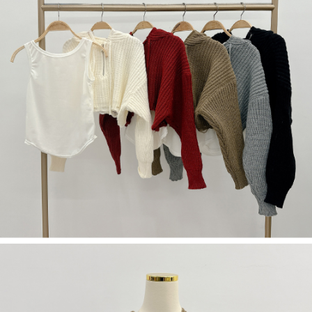
若款項超過繳費期限，將根據當次的金額加收年利率 16% 的逾期滯納金。
未成年的使用者，請事先徵得法定代理人或監護人之同意方可使用
AFTEE。
若您對於個人資料之處理、利用有任何疑問，或欲行使相關法律權利，請聯
繫恩沛科技股份有限公司。若您不同意我們將上開所示之個人資料，連同必
要之購買訂單資訊提供予 AFTEE ，或讓 AFTEE 蒐集處理利用您的個人資
料，請勿選用本服務。