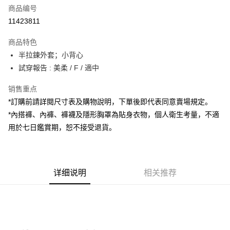
商品编号
超商取货付款
11423811
LINE Pay
商品特色
Apple Pay
半拉鍊外套；小背心
試穿報告 : 美柔 / F / 適中
街口支付
销售重点
Google Pay
*訂購前請詳閱尺寸表及購物說明，下單後即代表同意賣場規定。
大哥付你分期
*內搭褲、內褲、褲襪及隱形胸罩為貼身衣物，個人衛生考量，不適
相关说明
用於七日鑑賞期，恕不接受退貨。
【大哥付你分期使用说明】
AFTEE先享后付
1. 本服务由台湾大哥大提供，电信用户可立即使用无须另外申请。（限个人
月租型门号，不开放公司户及预付卡使用）
相关说明
2. 付款方式选择 “大哥付你分期”，订单成立后会自动跳转到大哥付的交易流
一、關於 AFTEE先享後付
程，验证手机门号后，选择欲分期的期数、缴款截止日，确认付款后即完成
详细说明
相关推荐
ATM付款
1. 於付款方式選擇AFTEE先享後付，將跳出AFTEE先享後付手機驗證視
交易。
窗。
3. 实际核准额度、可分期数及费用金额请依后续交易确认页面所载为准。
2. 進行簡訊驗證之後，即可完成結帳手續。
运送方式
4. 订单成立30分钟内，如未前往确认交易或遇审核未通过，订单将自动取
3. 訂單確認後不需事先繳費，商品會配送至您的指定地址。
消。如遇 “转专审核”未通过状况，表示未达系统评分，恕无法说明评估内
4. 下訂完成後，您的手機會收到一封繳費通知簡訊，APP會員則會收到
全家取貨付款
容。
AFTEE APP推播通知。
【缴款方式说明】
每笔NT$60，满NT$1,800(含以上)免运费