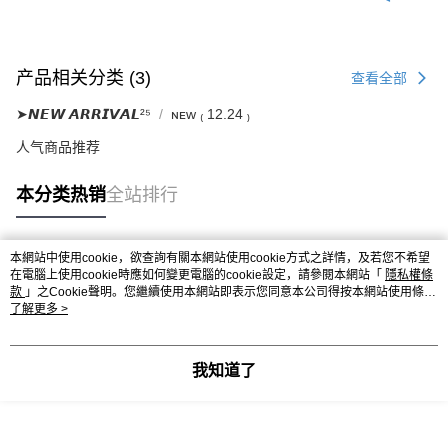
产品相关分类 (3)
查看全部
➤𝙉𝙀𝙒 𝘼𝙍𝙍𝙄𝙑𝘼𝙇²⁵
ɴᴇᴡ ₍ 12.24 ₎
人气商品推荐
本分类热销
全站排行
本網站中使用cookie，欲查詢有關本網站使用cookie方式之詳情，及若您不希望
热门标签
在電腦上使用cookie時應如何變更電腦的cookie設定，請參閱本網站「
隱私權條
款
」之Cookie聲明。您繼續使用本網站即表示您同意本公司得按本網站使用條款
之Cookie聲明使用cookie。
了解更多 >
我知道了