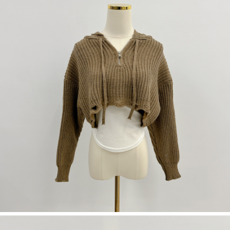
dan kad prabayar)
peribadi yang disenaraikan seperti di atas akan dikumpul dan digunakan
2. Pilihan kaedah pembayaran "Pembayaran Ansuran Gogo", selepas
oleh AFTEE, sila jangan gunakan perkhidmatan ini.
pesanan ditubuhkan, akan secara automatik dialihkan ke proses
transaksi Gogo, selepas pengesahan nombor telefon, pilih bilangan
ansuran yang diingini, tarikh akhir pembayaran, dan setelah
mengesahkan pembayaran, transaksi akan selesai.
3. Jumlah kelulusan sebenar, bilangan ansuran dan jumlah bayaran
adalah berdasarkan halaman pengesahan transaksi seterusnya.
4. Dalam masa 30 minit selepas pesanan ditubuhkan, jika tidak pergi
untuk mengesahkan transaksi atau jika tidak lulus semakan, pesanan
akan dibatalkan secara automatik. Jika terdapat situasi "pindah untuk
semakan khusus" yang tidak lulus, ini menunjukkan bahawa sistem
penilaian tidak mencukupi, tiada penjelasan mengenai kandungan
penilaian boleh diberikan.
【Penerangan Kaedah Pembayaran】
1. Pembayaran ansuran tidak digabungkan dalam bil telekomunikasi,
"Pembayaran Ansuran Gogo" akan menghantar SMS peringatan
pembayaran selepas tarikh penyelesaian bulanan.
2. Melalui pautan SMS untuk membuka bil, anda boleh memilih untuk
membayar melalui "Kod bar kedai serbaneka / Kedai rasmi Taiwan
Mobile / Pemindahan bank / Pembayaran J街口 / iPASS MONEY" dan
saluran lain.
【Nota Penting】