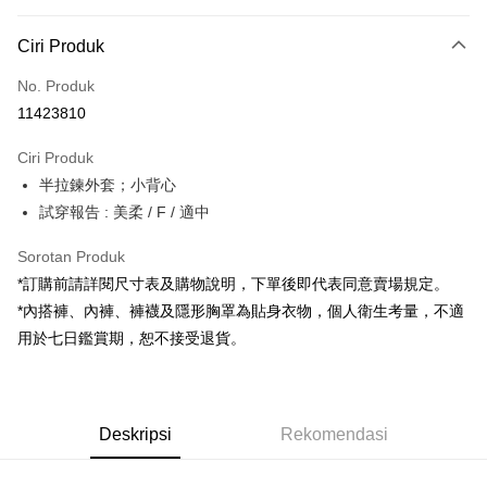
Kaedah Pembayaran
Ciri Produk
Kad Kredit (Bayaran Penuh)
No. Produk
Pengambilan di Kedai Serbaneka
11423810
LINE Pay
Ciri Produk
Apple Pay
半拉鍊外套；小背心
試穿報告 : 美柔 / F / 適中
JKOPAY
Google Pay
Sorotan Produk
*訂購前請詳閱尺寸表及購物說明，下單後即代表同意賣場規定。
OP Pay Later
*內搭褲、內褲、褲襪及隱形胸罩為貼身衣物，個人衛生考量，不適
Deskripsi
用於七日鑑賞期，恕不接受退貨。
[Terma Penggunaan untuk OP Pay Later]
AFTEE
Perkhidmatan ini disediakan oleh Taiwan Mobile dan tersedia untuk
Deskripsi
pengguna Taiwan Mobile tanpa memerlukan permohonan tambahan.
Pertama, Mengenai Perkhidmatan AFTEE Beli Sekarang Bayar Kemudian
Pemindahan ATM
Deskripsi
Rekomendasi
1. Dengan memilih AFTEE sebagai kaedah pembayaran, mesej
Jika anda memilih OP Pay Later sebagai kaedah pembayaran, sistem
pengesahan AFTEE akan muncul.
akan mengarahkan anda secara automatik ke proses transaksi OP Pay
2. Anda boleh meneruskan pembayaran selepas pengesahan SMS.
Pilihan Penghantaran
Later selepas pesanan dibuat. Anda perlu mengesahkan nombor telefon