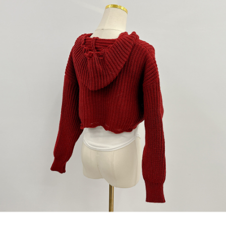
1. Perkhidmatan ini disediakan oleh "Taiwan Mobile Co., Ltd." untuk
membolehkan pengguna membeli produk atau perkhidmatan melalui
perkhidmatan ini semasa transaksi, dan kedai akan menyerahkan hak
tuntutan harga jual/beli ansuran kepada syarikat ini untuk membayar bil
menggunakan bil syarikat ini.
2. Berdasarkan tujuan kontrak persetujuan pembayaran menggunakan
"Pembayaran Ansuran Gogo", kedai akan memberikan maklumat peribadi
anda (termasuk nama, telefon atau alamat) kepada Taiwan Mobile untuk
pengumpulan, pemprosesan dan penggunaan, untuk pengesahan,
semakan dan pembetulan data yang diperlukan untuk bil ansuran oleh
Taiwan Mobile.
3. Sila baca syarat perkhidmatan pengguna secara lengkap melalui
pautan berikut: https://oppay.tw/userRule