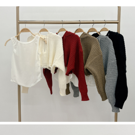
NT$60/pesanan | Penghantaran percuma untuk pesanan
1. Jumlah yang diperakui untuk pengguna kali pertama boleh sehingga
[Nota Penting]
NT$1,600 atau lebih
NT$10,000. Amaun diperakui sebenar yang diluluskan akan berdasarkan
keputusan pensijilan dan semakan oleh AFTEE.
Perkhidmatan ini disediakan oleh Taiwan Mobile Co., Ltd. (“Syarikat”),
宅配
2. Amaun perbelanjaan minimum mestilah lebih besar daripada NT$20.
yang membolehkan pelanggan membeli barangan atau perkhidmatan
3. Pada masa ini hanya tersedia untuk ahli Taiwan.
NT$100/pesanan | Penghantaran percuma untuk pesanan
melalui perkhidmatan ini pada masa transaksi. Hasil daripada pembelian
atau pembayaran ansuran akan dipindahkan oleh peniaga kepada
NT$2,500 atau lebih
Ketiga, Syarat Perkhidmatan
Syarikat, dan pelanggan hendaklah membuat pembayaran mengikut
Perkhidmatan AFTEE Beli Sekarang Bayar Kemudian disediakan oleh NP
perjanjian menggunakan sistem bil Syarikat.
國家/地區配送
Kadar Penghantaran
Taiwan, Inc. dan AFTEE akan membuat bil kepada pengguna. AFTEE
akan menggunakan data peribadi yang dikumpul (termasuk nama
Untuk memenuhi hubungan kontrak yang terjalin melalui persetujuan
pembeli, no. telefon, nama penerima, no. telefon, alamat penerima) untuk
penggunaan OP Pay Later, peniaga akan memberikan maklumat peribadi
penggunaan perkhidmatan. Sila rujuk kepada "Penyata Pengumpulan
anda (termasuk nama, nombor telefon, atau alamat) kepada Syarikat bagi
Data Peribadi, Pemprosesan, Penggunaan"
tujuan pengumpulan, pemprosesan dan penggunaan data yang
(https://aftee.tw/privacypolicy/
) untuk maklumat lanjut.
diperlukan untuk pengebilan ansuran, termasuk pengesahan,
pengesahan semula dan pembetulan.
Jumlah yang diperakui untuk pengguna kali pertama yang lulus
kelulusan boleh sehingga NT$10,000. Jika pengguna tidak membuat
Untuk terma perkhidmatan penuh, sila rujuk pautan berikut:
pembayaran dalam tempoh tersebut, yuran pembayaran lewat sebanyak
https://oppay.tw/userRule
" target="_blank" class="link revert-
20% setahun akan dikenakan. Pengguna bawah umur dikehendaki
style">https://oppay.tw/userRule
mendapatkan kebenaran daripada ibu bapa atau penjaga yang sah
untuk menggunakan AFTEE.
【Panduan Penggunaan Pembayaran Ansuran Gogo】
1. Perkhidmatan ini disediakan oleh Taiwan Mobile, pengguna telefon
Sila hubungi NP Taiwan Inc. di
cs_tw@netprotections.co.jp
jika anda
mudah alih boleh segera menggunakan tanpa perlu memohon lagi.
mempunyai sebarang kebimbangan mengenai pemprosesan dan
(Hanya untuk nombor langganan peribadi, tidak terbuka untuk syarikat
penggunaan pada data peribadi. Jika anda tidak bersetuju dengan data