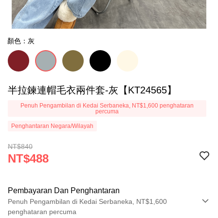
顏色：灰
半拉鍊連帽毛衣兩件套-灰【KT24565】
Penuh Pengambilan di Kedai Serbaneka, NT$1,600 penghataran
percuma
Penghantaran Negara/Wilayah
NT$840
NT$488
Pembayaran Dan Penghantaran
Penuh Pengambilan di Kedai Serbaneka, NT$1,600
penghataran percuma