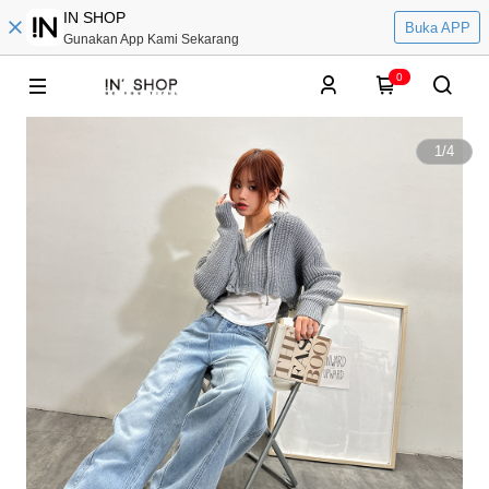
IN SHOP
Buka APP
Gunakan App Kami Sekarang
0
1
/
4