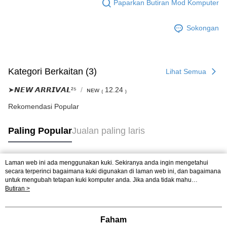
Paparkan Butiran Mod Komputer
Sokongan
Kategori Berkaitan (3)
Lihat Semua
➤𝙉𝙀𝙒 𝘼𝙍𝙍𝙄𝙑𝘼𝙇²⁵
ɴᴇᴡ ₍ 12.24 ₎
Rekomendasi Popular
Paling Popular
Jualan paling laris
Laman web ini ada menggunakan kuki. Sekiranya anda ingin mengetahui
Tag Popular
secara terperinci bagaimana kuki digunakan di laman web ini, dan bagaimana
untuk mengubah tetapan kuki komputer anda. Jika anda tidak mahu
menggunakan kuki di komputer anda, sila rujuk penerangan mengenai kuki.
Butiran >
Dasar Privasi
Laman web ini ada menggunakan kuki. Sekiranya anda ingin
mengetahui secara terperinci bagaimana kuki digunakan di laman web ini,
dan bagaimana untuk mengubah tetapan kuki komputer anda. Jika anda tidak
Faham
mahu menggunakan kuki di komputer anda, sila rujuk penerangan mengenai