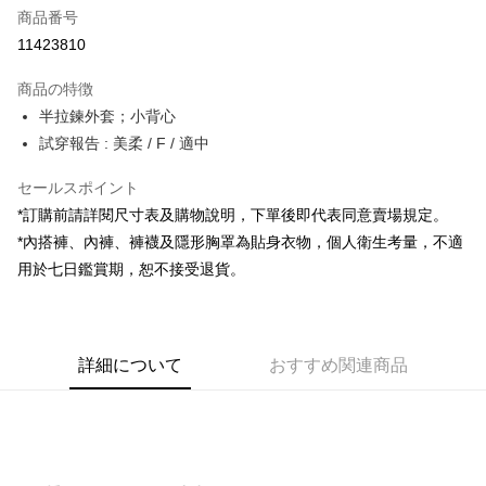
商品番号
コンビニ店頭代金引換
11423810
LINE Pay
商品の特徴
Apple Pay
半拉鍊外套；小背心
試穿報告 : 美柔 / F / 適中
JKOPAY
セールスポイント
Google Pay
*訂購前請詳閱尺寸表及購物說明，下單後即代表同意賣場規定。
OP Pay Later
*內搭褲、內褲、褲襪及隱形胸罩為貼身衣物，個人衛生考量，不適
説明
用於七日鑑賞期，恕不接受退貨。
【OP Pay Later 使用説明】
AFTEE代金後払い
1. 本サービスは台湾大哥大によって提供され、台湾大哥大のユーザーは追
加の申請なしで即時に利用可能です。
説明
2. 支払い方法で「OP Pay Later」を選択すると、注文が成立した後に自動
一、 AFTEE代金後払いについて
的に OP Pay Later の取引プロセスに移行し、携帯番号を確認後、分割払
ATM払い
詳細について
おすすめ関連商品
1.お支払い方法でAFTEE代金後払いを選択すると、携帯電話認証ウィンド
いの回数や支払い期限を選択し、支払いを確認すると取引が完了します。
ウが表示されます。
3. 実際の承認額、分割回数および費用については、後続の取引確認ページ
2.SMSで認証してお支払い手続を進めてください。
配送方法
を基準とします。
3.注文するときのお支払いは不要です。商品はご指定の住所に配送されま
4. 注文成立後30分以内に確認取引を行わない場合や審査が通過しない場
す。
全家取貨付款
合、注文は自動的にキャンセルされます。「転専審査」に未通過の状況が
4.ご注文が完了すると、携帯に支払い通知のSMSが届きます。アプリ会員
発生した場合は、システムの評価基準に達していないことを意味し、評価
配送毎にNT$60、NT$1,800以上で送料無料
の場合は、AFTEE アプリプッシュ通知が届きます。