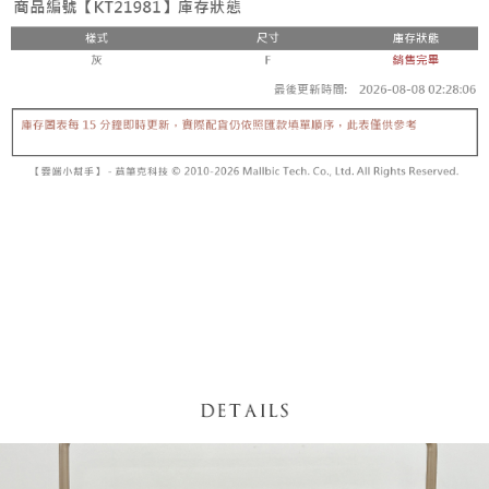
内容についての説明はいたしかねます。
5.商品受け取り時のお支払いは不要です。商品を確かめてから、SMSまた
付款後全家取貨
はアプリの通知に従って、4大コンビニ、またはATM/オンラインバンキン
グでお支払いください。
配送毎にNT$60、NT$1,600以上で送料無料
【支払い方法の説明】
1. 分割払いの金額は電信請求書に統合されず、「OP Pay Later」は毎月の
代金納付期限は最短で 14 日以内ですので、ご注意ください。AFTEE アプ
已關閉，請勿下單
締め日後に支払いリマインダーのSMSを送信します。
リをダウンロードして AFTEE 会員になるとお支払い期限を最長 45 日以内
2. SMSのリンクを通じて請求書を開いた後、「コンビニバーコード／台湾
配送毎にNT$10,000
まで延長できます。
大直営店舗／銀行振込／街口支払い／iPASS MONEY」などのチャネルで
支払いを選択できます。
已關閉，請勿下單(付取)
お支払期限は、ショップが請求した期日と、AFTEEで延長できる日数をも
とに計算されます。AFTEEで注文すると、商品を受け取るまで支払い期限
配送毎にNT$10,000
【注意事項】
を延長できますが、商品を期限内に受け取れない場合があります（例：予
1. 本サービスは「台湾大哥大株式会社」（以下「当社」といいます）によ
約商品や商品到着日が比較的遅い商品）。そのため、商品到着の有無に関
7-11取貨付款
って提供され、ユーザーが取引時に本サービスを通じて商品やサービスを
わらず、AFTEEで指定された期限内にお支払いください。
購入できるようにし、店舗が売買／分割払い売買の債権を当社に譲渡した
配送毎にNT$60、NT$1,800以上で送料無料
後、契約に基づいて当社の請求書で帳款を支払うことになります。
二、支払い限度額
2. 「OP Pay Later」を利用する契約関係の目的から、店舗はあなたの個人
付款後7-11取貨
1.初回 AFTEEを ご利用の際に、認証結果及び当社の審査の結果に基づ
情報（名前、電話または住所を含む）を台湾大哥大に提供し、収集、処理
き、限度額が設定されます。
配送毎にNT$60、NT$1,600以上で送料無料
および利用するために、当社があなた本人と分割請求書に必要な情報の確
2.決済金額は最低NT$20です。
認、照合および修正を行います。
3.現在、台湾の会員のみご利用いただけます。
宅配
3. 完全なユーザーサービス規約については、以下のリンクを参照してくだ
さい：
https://oppay.tw/userRule
三、利用規約「AFTEE代金後払い」（以下当サービスという）はネットプ
配送毎にNT$100、NT$2,500以上で送料無料
ロテクションズ（以下 AFTEE という）が提供し、AFTEEが代金を徴収し
ます。当サービスご利用の際に提供しなければならない個人情報（注文者
國家/地區配送
送料を確認
の氏名、電話番号、受取人の氏名、電話番号、受取人住所を含むがこれに