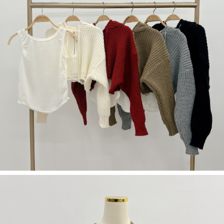
限らない）は、AFTEEに渡され当サービスで必要な範囲内で利用されま
す。AFTEEの個人情報の収集、処理、利用について、詳細はAFTEE公式ホ
ームページの『個人情報の収集、処理及び利用に関する声明』をご参照く
ださい（
https://aftee.tw/privacypolicy/
）。
AFTEEの初回ご利用の際に、審査を通過すれば、最高額がNT$10,000にな
ります。支払い期限を過ぎた場合、その金額に基づいて年利20%の遅延滞
納金が加算されます。未成年の利用者は、事前に法定代理人または後見人
の同意を得ればAFTEEをご利用いただけます。
個人情報の処理、利用について疑問がある、または関連する法律の権利を
行使したい場合は、ネットプロテクションズ
cs_tw@netprotections.co.jp
にご連絡ください。上記に示した個人情報を、必要な購入注文書とあわせ
てAFTEEにご提供いただく、またはAFTEEにあなたの個人情報の収集、処
理、利用を許可することににご同意いただけない場合は、当サービスを選
択しないでください。