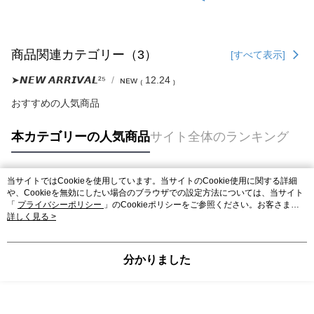
商品関連カテゴリー（3）
[すべて表示]
➤𝙉𝙀𝙒 𝘼𝙍𝙍𝙄𝙑𝘼𝙇²⁵
ɴᴇᴡ ₍ 12.24 ₎
おすすめの人気商品
本カテゴリーの人気商品
サイト全体のランキング
当サイトではCookieを使用しています。当サイトのCookie使用に関する詳細
人気タグ
や、Cookieを無効にしたい場合のブラウザでの設定方法については、当サイト
「
プライバシーポリシー
」のCookieポリシーをご参照ください。お客さま
が、当サイトを引き続き使用される場合、当社がサイト利用規約のCookieポリ
詳しく見る >
シーに基づいてCookieを使用することに同意したものとみなします。
分かりました