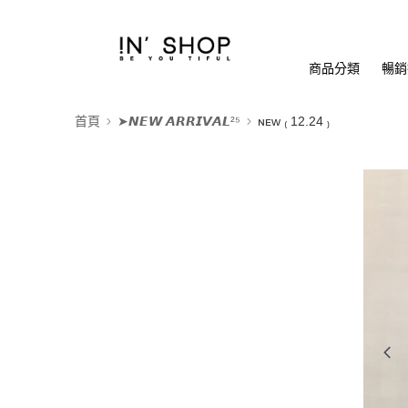
商品分類
暢銷排
首頁
➤𝙉𝙀𝙒 𝘼𝙍𝙍𝙄𝙑𝘼𝙇²⁵
ɴᴇᴡ ₍ 12.24 ₎