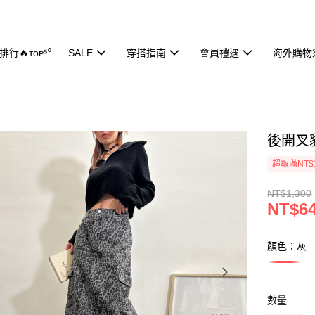
行🔥ᴛᴏᴘ⁵⁰
SALE
穿搭指南
會員禮遇
海外購物
後開叉豹
超取滿NT$
NT$1,300
NT$6
顏色：灰
數量