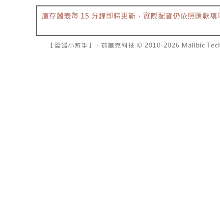
7-11取貨
１．透過由
交易，需
每筆NT$6
求債權轉
２．關於
付款後7-1
https://aft
每筆NT$6
３．未成
「AFTE
宅配
任。
４．使用「
每筆NT$1
即時審查
結果請求
國家/地區
５．嚴禁
形，恩沛
動。