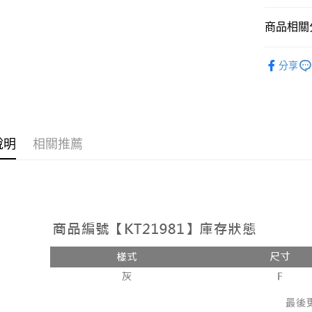
相關說明
【大哥付
商品相關分
AFTEE先
1.本服務
2.付款方
相關說明
➤𝙉𝙀𝙒 𝘼𝙍
流程，驗
【關於「A
分享
ATM付款
完成交易
AFTEE
人氣商品
3.實際核
便利好安
4.訂單成
１．簡單
【裙子】
消。如遇
２．便利
運送方式
無法說明
３．安心
【繳款方
全家取貨
說明
相關推薦
1.分期款
【「AFT
醒簡訊。
每筆NT$6
１．於結帳
2.透過簡
付」結帳
帳／街口支
付款後全
２．訂單
３．收到繳
每筆NT$6
【注意事
／ATM／
1.本服務
※ 請注意
已關閉，
用戶於交
絡購買商品
款買賣價
先享後付
每筆NT$10
2.基於同
※ 交易是
資料（包
是否繳費成
已關閉，請
用，由本
付客戶支
每筆NT$10
3.完整用
【注意事