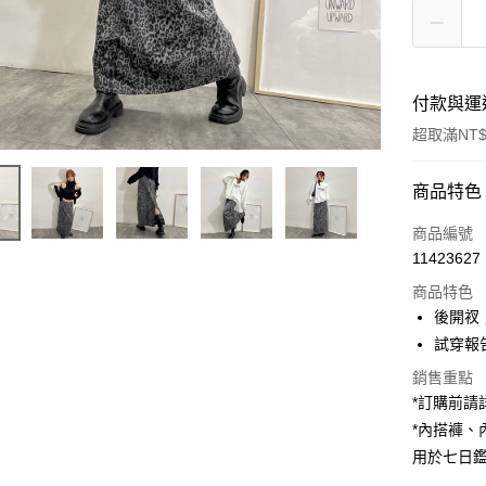
付款與運
超取滿NT$
付款方式
商品特色
信用卡一
商品編號
11423627
超商取貨
商品特色
LINE Pay
後開衩
試穿報告 
Apple Pay
銷售重點
街口支付
*訂購前
*內搭褲
Google Pa
用於七日
大哥付你