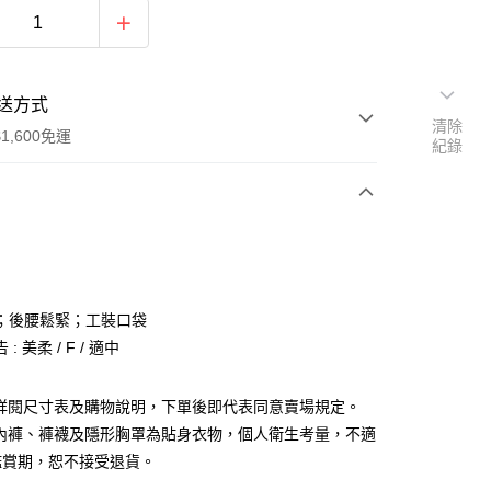
送方式
清除
1,600免運
紀錄
次付款
付款
；後腰鬆緊；工裝口袋
: 美柔 / F / 適中
請詳閱尺寸表及購物說明，下單後即代表同意賣場規定。
、內褲、褲襪及隱形胸罩為貼身衣物，個人衛生考量，不適
y
鑑賞期，恕不接受退貨。
分期