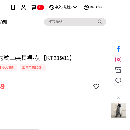
0
中文 (繁體)
TWD
須知
紋工裝長裙-灰【KT21981】
1,600免運
國家/地區配送
49