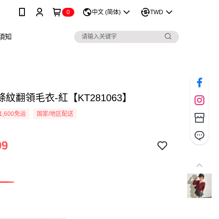
0
中文 (简体)
TWD
須知
紋翻領毛衣-紅【KT281063】
1,600免运
国家/地区配送
99