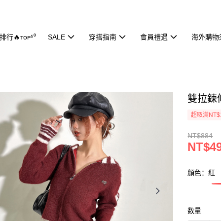
行🔥ᴛᴏᴘ⁵⁰
SALE
穿搭指南
會員禮遇
海外購物
雙拉鍊條
超取满NT$
NT$884
NT$4
顏色：紅
数量