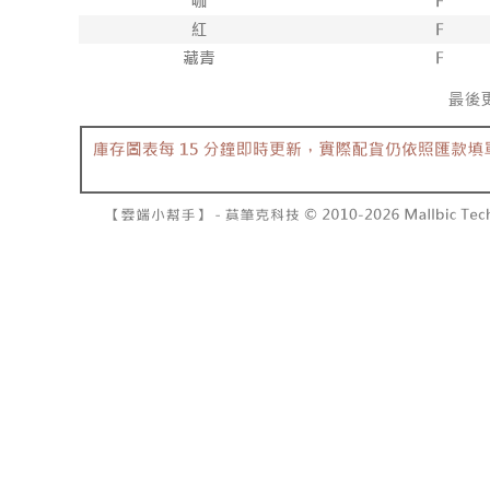
7-11取貨
2. 結帳金
3. 目前
每笔NT$6
三、聲明
付款後7-1
「AFTE
每笔NT$6
)所提供，
(包含但不
宅配
予 AFT
集、處理、
每笔NT$1
明』（
http
國家/地區
若款項超過
未成年的
AFTEE。
若您對於
聯繫恩沛
同必要之購
人資料，