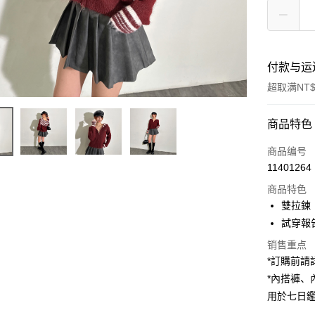
付款与运
超取满NT$
付款方式
商品特色
信用卡一
商品编号
11401264
超商取货
商品特色
LINE Pay
雙拉鍊
試穿報告 
Apple Pay
销售重点
街口支付
*訂購前
*內搭褲
Google Pa
用於七日
大哥付你