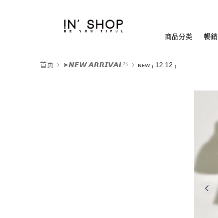
商品分类
暢銷排
首页
➤𝙉𝙀𝙒 𝘼𝙍𝙍𝙄𝙑𝘼𝙇²⁵
ɴᴇᴡ ₍ 12.12 ₎