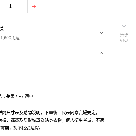
送
清除
1,600免运
纪录
次付款
付款
: 美柔 / F / 適中
請詳閱尺寸表及購物說明，下單後即代表同意賣場規定。
、內褲、褲襪及隱形胸罩為貼身衣物，個人衛生考量，不適
y
鑑賞期，恕不接受退貨。
分期