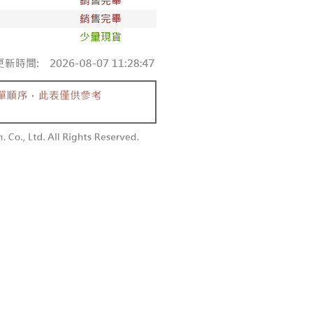
付款
額須大於NT$30
僅支援台灣會員
0，满NT$1,800(含以上)免运费
條款
1取貨
E先享後付」(下稱本服務)乃由恩沛科技股份有限公司(下稱 AFTEE
0，满NT$1,600(含以上)免运费
並由 AFTEE 向您收取款項。因使用本服務所須提供之個人資料
限於訂購人姓名、電話，收件人姓名、電話、收件地址)，將交付
EE 於本服務必要服務範圍內運用。關於 AFTEE 對於個人資料之蒐
利用，詳參 AFTEE 官網之『個人資料蒐集、處理及利用告知聲
00，满NT$2,500(含以上)免运费
s://aftee.tw/privacypolicy/
）。
配送
查看运费
繳費期限，將根據當次的金額加收年利率 16% 的逾期滯納金。
使用者，請事先徵得法定代理人或監護人之同意方可使用
個人資料之處理、利用有任何疑問，或欲行使相關法律權利，請
科技股份有限公司。若您不同意我們將上開所示之個人資料，連
買訂單資訊提供予 AFTEE ，或讓 AFTEE 蒐集處理利用您的個
請勿選用本服務。