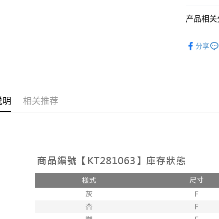
相关说明
【大哥付
产品相关分
AFTEE先
1. 本服
人月租型
相关说明
➤𝙉𝙀𝙒 𝘼𝙍
2. 付款
一、關於 A
分享
ATM付款
流程，验
1. 於付
人气商品
完成交易
窗。
3. 实际
2. 進行
【外著】
4. 订单
3. 訂單
运送方式
消。如遇 
4. 下訂
容。
AFTEE 
全家取貨
说明
相关推荐
【缴款方
5. 收到
1. 分期
每笔NT$6
APP於四
短信。
2. 通过
付款後全
請留意繳費期
账／街口支付
享有最長 
每笔NT$6
【注意事
繳費期限，
已關閉，
1. 本服
算出。使用
过本服务
定能夠在期
每笔NT$10
本公司后
收到商品與
2. 基于
已關閉，請
资料（包
二、付款
每笔NT$10
用，由台
1. 初次
3. 完整
之上限額