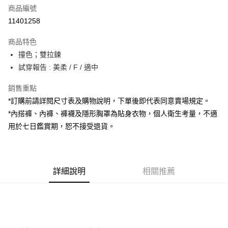
商品編號
超商取貨付款
11401258
LINE Pay
商品特色
Apple Pay
撞色；雙拉鍊
試穿報告 : 美柔 / F / 適中
街口支付
銷售重點
Google Pay
*訂購前請詳閱尺寸表及購物說明，下單後即代表同意賣場規定。
大哥付你分期
*內搭褲、內褲、褲襪及隱形胸罩為貼身衣物，個人衛生考量，不適
相關說明
用於七日鑑賞期，恕不接受退貨。
【大哥付你分期使用說明】
AFTEE先享後付
1.本服務由台灣大哥大提供，台灣大哥大用戶可立即使用無須另外申請。
2.付款方式選擇「大哥付你分期」，訂單成立後會自動跳轉到大哥付的交易
相關說明
流程，驗證手機門號後，選擇欲分期的期數、繳款截止日，確認付款後即完
【關於「AFTEE先享後付」】
成交易。
詳細說明
相關推薦
ATM付款
AFTEE先享後付是「在收到商品之後才付款」的支付方式。 讓您購物簡單
3.實際核准額度、可分期數及費用金額請依後續交易確認頁面所載為準。
便利好安心！
4.訂單成立30分鐘內，如未前往確認交易或遇審核未通過，訂單將自動取
１．簡單：不需註冊會員、不需綁卡、不需儲值。
運送方式
消。如遇「轉專審核」未通過狀況，表示未達大哥付你分期系統評分，恕無
２．便利：只要手機號碼，簡訊認證，即可結帳。
法說明評估內容。
３．安心：先確認商品／服務後，再付款。
全家取貨付款
【繳款方式說明】
1.分期款項不併入電信帳單，「大哥付你分期」於每月結算日後寄送繳費提
每筆NT$60，滿NT$1,800(含以上)免運費