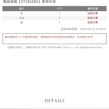
【「AFTEE先享後付」結帳流程】
醒簡訊。
１．於結帳方式選擇「AFTEE先享後付」後，將跳轉至「AFTEE先享後付」
2.透過簡訊連結打開帳單後，可選擇「超商條碼／台灣大直營門市／銀行轉
付款後全家取貨
結帳頁面，進行簡訊認證並確認金額後，即可完成結帳。
帳／街口支付／iPASS MONEY」等通路繳費。
２．訂單成立數日內，您將收到繳費通知簡訊。
每筆NT$60，滿NT$1,600(含以上)免運費
３．收到繳費通知簡訊後14天內，點擊此簡訊中的連結，可透過四大超商／
【注意事項】
ATM／網路銀行／等多元方式進行付款，方視為交易完成。
已關閉，請勿下單
1.本服務係由「台灣大哥大股份有限公司」（以下簡稱本公司）所提供，讓
※ 請注意：結帳手續完成當下不需立刻繳費，但若您需要取消訂單，請聯絡
用戶於交易時，得透過本服務購買商品或服務，並由商店將買賣／分期付款
每筆NT$10,000
購買商品的店家。未經商家同意取消之訂單仍視為有效，需透過AFTEE先享
買賣價金債權讓與本公司後，依約使用本公司帳單繳交帳款。
後付繳納相關費用。
2.基於同意付款使用「大哥付你分期」之契約關係目的，商店將以您的個人
已關閉，請勿下單(付取)
※ 交易是否成功請以「AFTEE先享後付 」之結帳頁面顯示為準，若有關於
資料（包含姓名、電話或地址）提供予台灣大哥大進項蒐集、處理及利用，
是否繳費成功／繳費後需取消欲退款等相關疑問，請聯繫「AFTEE先享後付
每筆NT$10,000
由本公司與您本人進行分期帳單所需資料之確認、核對及更正。
客戶支援中心」
https://netprotections.freshdesk.com/support/home
3.完整用戶服務條款，請詳閱以下連結：
https://oppay.tw/userRule
7-11取貨付款
【注意事項】
１．透過由恩沛科技股份有限公司提供之「AFTEE先享後付」服務完成之交
每筆NT$60，滿NT$1,800(含以上)免運費
易，需依本服務之必要範圍內提供個人資料，並將交易相關給付款項請求債
權轉讓予恩沛科技股份有限公司。
付款後7-11取貨
２．關於個人資料處理事宜，請瀏覽以下網址：
每筆NT$60，滿NT$1,600(含以上)免運費
https://aftee.tw/terms/#terms3
３．未成年的使用者請事先徵得法定代理人或監護人之同意方可使用
宅配
「AFTEE先享後付」，若未經同意申辦者引起之損失，本公司不負相關責
任。
每筆NT$100，滿NT$2,500(含以上)免運費
４．使用「AFTEE先享後付」時，將依據個別帳號之用戶狀況，依本公司即
時審查核予不同之上限額度；若仍有額度不足之情形，本公司將視審查結果
國家/地區配送
查看運費
請求用戶進行身份認證。