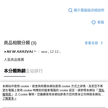
顯示電腦版詳細說明
客服
商品相關分類 (3)
查看全部
➤𝙉𝙀𝙒 𝘼𝙍𝙍𝙄𝙑𝘼𝙇²⁵
ɴᴇᴡ ₍ 12.12 ₎
人氣商品推薦
本分類熱銷
全站排行
本網站中使用 cookie，欲查詢有關本網站使用 cookie 方式之詳情，及若您不希
熱門標籤
望在電腦上使用 cookie 時應如何變更電腦的 cookie 設定，請參閱本網站「
隱私
權條款
」之 Cookie 聲明。您繼續使用本網站即表示您同意本公司得按本網站使
用條款之 Cookie 聲明使用 cookie。
了解更多 >