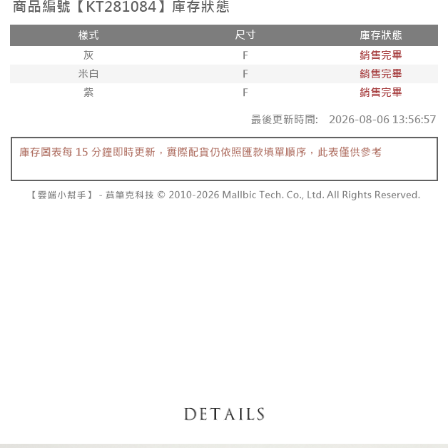
5. 收到商品當下無需繳費，確認無誤後，請再利用繳費通知簡訊或AFTEE
1. 分期款项不并入电信账单，“大哥付你分期”于每月结算日后寄送缴费提醒
APP於四大便利商店‧ATM/網銀等方式進行付款。
短信。
付款後全家取貨
2. 通过短信链接打开账单后，可选择 “超商条码／台湾大直营门市／银行转
請留意繳費期限為 14 天。唯有下載 AFTEE App 成為 AFTEE 會員者方能享
每笔NT$60，满NT$1,600(含以上)免运费
账／街口支付／iPASS MONEY”等通路缴费。
有最長 45 天內付款之服務。
已關閉，請勿下單
【注意事项】
繳費期限，為商家向您請款的時間，再加上使用AFTEE可延長的天數所計算
1. 本服务系由 “台湾大哥大股份有限公司”所提供，让用户于交易时，得通过
每笔NT$10,000
出。使用AFTEE下訂可以延長您收到商品前的繳費天數，但無法保證一定能
本服务购买商品或服务，并由商店将买卖／分期付款买卖价金债权让与本公
夠在期限內收到商品(例如:預購商品或預計到貨時間較長者)。因此無論收到
司后，依约使用本公司账单缴交账款。
已關閉，請勿下單(付取)
商品與否，仍需要請您在AFTEE規定的時間內完成繳費。
2. 基于同意付款使用 “大哥付你分期”之契约关系目的，商店将以您的个人资
每笔NT$10,000
料（包含姓名、电话或地址）提供予台湾大哥大进项收集、处理及利用，由
二、付款限制
台湾大哥大与本人进行分期账单所需资料之确认、核对及更正。
1. 初次使用 AFTEE 時，將依認證結果及本公司審查結果，核予每個人不同
7-11取貨付款
3. 完整用户服务条款，请详阅以下链接：
https://oppay.tw/userRule
之上限額度
2. 結帳金額須大於NT$30
每笔NT$60，满NT$1,800(含以上)免运费
3. 目前僅支援台灣會員
付款後7-11取貨
三、聲明條款
每笔NT$60，满NT$1,600(含以上)免运费
「AFTEE先享後付」(下稱本服務)乃由恩沛科技股份有限公司(下稱 AFTEE )
所提供，並由 AFTEE 向您收取款項。因使用本服務所須提供之個人資料(包
宅配
含但不限於訂購人姓名、電話，收件人姓名、電話、收件地址)，將交付予
AFTEE 於本服務必要服務範圍內運用。關於 AFTEE 對於個人資料之蒐集、
每笔NT$100，满NT$2,500(含以上)免运费
處理、利用，詳參 AFTEE 官網之『個人資料蒐集、處理及利用告知聲明』
（
https://aftee.tw/privacypolicy/
）。
國家/地區配送
查看运费