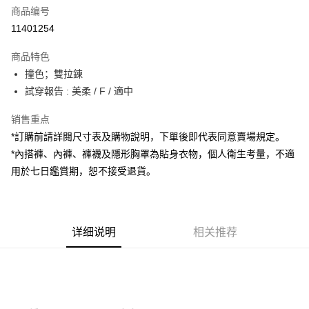
商品编号
超商取货付款
11401254
LINE Pay
商品特色
Apple Pay
撞色；雙拉鍊
試穿報告 : 美柔 / F / 適中
街口支付
销售重点
Google Pay
*訂購前請詳閱尺寸表及購物說明，下單後即代表同意賣場規定。
大哥付你分期
*內搭褲、內褲、褲襪及隱形胸罩為貼身衣物，個人衛生考量，不適
相关说明
用於七日鑑賞期，恕不接受退貨。
【大哥付你分期使用说明】
AFTEE先享后付
1. 本服务由台湾大哥大提供，电信用户可立即使用无须另外申请。（限个人
月租型门号，不开放公司户及预付卡使用）
相关说明
2. 付款方式选择 “大哥付你分期”，订单成立后会自动跳转到大哥付的交易流
一、關於 AFTEE先享後付
程，验证手机门号后，选择欲分期的期数、缴款截止日，确认付款后即完成
详细说明
相关推荐
ATM付款
1. 於付款方式選擇AFTEE先享後付，將跳出AFTEE先享後付手機驗證視
交易。
窗。
3. 实际核准额度、可分期数及费用金额请依后续交易确认页面所载为准。
2. 進行簡訊驗證之後，即可完成結帳手續。
运送方式
4. 订单成立30分钟内，如未前往确认交易或遇审核未通过，订单将自动取
3. 訂單確認後不需事先繳費，商品會配送至您的指定地址。
消。如遇 “转专审核”未通过状况，表示未达系统评分，恕无法说明评估内
4. 下訂完成後，您的手機會收到一封繳費通知簡訊，APP會員則會收到
全家取貨付款
容。
AFTEE APP推播通知。
【缴款方式说明】
每笔NT$60，满NT$1,800(含以上)免运费