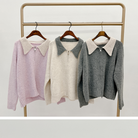
若款項超過繳費期限，將根據當次的金額加收年利率 16% 的逾期滯納金。
未成年的使用者，請事先徵得法定代理人或監護人之同意方可使用
AFTEE。
若您對於個人資料之處理、利用有任何疑問，或欲行使相關法律權利，請聯
繫恩沛科技股份有限公司。若您不同意我們將上開所示之個人資料，連同必
要之購買訂單資訊提供予 AFTEE ，或讓 AFTEE 蒐集處理利用您的個人資
料，請勿選用本服務。