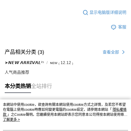
显示电脑版详细说明
客服
产品相关分类 (3)
查看全部
➤𝙉𝙀𝙒 𝘼𝙍𝙍𝙄𝙑𝘼𝙇²⁵
ɴᴇᴡ ₍ 12.12 ₎
人气商品推荐
本分类热销
全站排行
本網站中使用cookie，欲查詢有關本網站使用cookie方式之詳情，及若您不希望
热门标签
在電腦上使用cookie時應如何變更電腦的cookie設定，請參閱本網站「
隱私權條
款
」之Cookie聲明。您繼續使用本網站即表示您同意本公司得按本網站使用條款
之Cookie聲明使用cookie。
了解更多 >