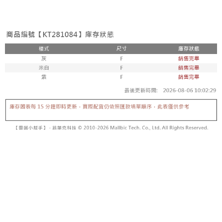
3. Tiada bayaran diperlukan apabila pesanan disahkan. Produk akan
mudah alih anda, memilih bilangan ansuran, dan menetapkan tarikh
dihantar ke alamat yang ditetapkan.
全家取貨付款
akhir pembayaran. Transaksi akan dianggap selesai setelah pembayaran
4. Setelah pesanan disahkan, anda akan menerima SMS pembayaran
disahkan.
NT$60/pesanan | Penghantaran percuma untuk pesanan
manakala ahli aplikasi akan menerima pemberitahuan tolak aplikasi
NT$1,800 atau lebih
AFTEE.
Had kredit yang diluluskan, tempoh ansuran yang tersedia, dan yuran
5. Tiada bayaran diperlukan apabila anda menerima produk. Sila buat
yang dikenakan adalah tertakluk kepada maklumat yang dinyatakan
pembayaran di empat kedai serbaneka utama, ATM atau perbankan
付款後全家取貨
pada halaman pengesahan transaksi seterusnya.
dalam talian dengan SMS pembayaran atau pemberitahuan tolak aplikasi
NT$60/pesanan | Penghantaran percuma untuk pesanan
AFTEE.
Jika transaksi tidak disahkan dalam masa 30 minit selepas pesanan
NT$1,600 atau lebih
dibuat, atau jika permohonan gagal dalam proses semakan, pesanan
Sila ambil perhatian bahawa tempoh pembayaran adalah 14 hari. Walau
akan dibatalkan secara automatik. Jika permohonan gagal pada
已關閉，請勿下單
bagaimanapun, bagi mereka yang telah memuat turun Aplikasi AFTEE
peringkat "semakan manual", ini bermakna kriteria pemarkahan sistem
dan mendaftar sebagai ahli AFTEE boleh menikmati tempoh pembayaran
NT$10,000/pesanan
tidak dipenuhi; butiran penilaian khusus tidak akan didedahkan.
sehingga 45 hari.
已關閉，請勿下單(付取)
[Arahan Pembayaran]
Tempoh pembayaran dikira dari masa kedai meminta pembayaran anda,
ditambah dengan bilangan hari yang boleh dilanjutkan oleh AFTEE. Anda
NT$10,000/pesanan
Pembayaran ansuran melalui OP Pay Later akan dibilkan secara
boleh melanjutkan tempoh pembayaran anda sebelum anda menerima
berasingan dan tidak termasuk dalam bil telekom anda. SMS peringatan
pesanan. Walau bagaimanapun, tiada jaminan bahawa anda boleh
7-11取貨付款
pembayaran akan dihantar selepas kitaran bil bulanan.
menerima pesanan anda semasa tempoh pembayaran (cth.: produk
NT$60/pesanan | Penghantaran percuma untuk pesanan
prapesanan atau produk yang mungkin mengambil masa yang lebih
Selepas mengakses bil melalui pautan dalam SMS, anda boleh
NT$1,800 atau lebih
lama untuk dihantar). Oleh itu, anda dikehendaki membuat pembayaran
menyelesaikan pembayaran anda melalui salah satu saluran berikut: kod
kepada AFTEE dalam tempoh sama ada anda menerima pesanan.
bar kedai serbaneka, kedai runcit Taiwan Mobile, pemindahan bank,
付款後7-11取貨
JKOPay, atau iPASS MONEY.
Kedua, Sekatan Pembayaran