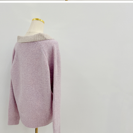
1. Perkhidmatan ini disediakan oleh "Taiwan Mobile Co., Ltd." untuk
membolehkan pengguna membeli produk atau perkhidmatan melalui
perkhidmatan ini semasa transaksi, dan kedai akan menyerahkan hak
tuntutan harga jual/beli ansuran kepada syarikat ini untuk membayar bil
menggunakan bil syarikat ini.
2. Berdasarkan tujuan kontrak persetujuan pembayaran menggunakan
"Pembayaran Ansuran Gogo", kedai akan memberikan maklumat peribadi
anda (termasuk nama, telefon atau alamat) kepada Taiwan Mobile untuk
pengumpulan, pemprosesan dan penggunaan, untuk pengesahan,
semakan dan pembetulan data yang diperlukan untuk bil ansuran oleh
Taiwan Mobile.
3. Sila baca syarat perkhidmatan pengguna secara lengkap melalui
pautan berikut: https://oppay.tw/userRule