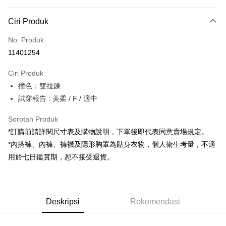
Kaedah Pembayaran
Ciri Produk
Kad Kredit (Bayaran Penuh)
No. Produk
Pengambilan di Kedai Serbaneka
11401254
LINE Pay
Ciri Produk
Apple Pay
撞色；雙拉鍊
試穿報告 : 美柔 / F / 適中
JKOPAY
Google Pay
Sorotan Produk
*訂購前請詳閱尺寸表及購物說明，下單後即代表同意賣場規定。
OP Pay Later
*內搭褲、內褲、褲襪及隱形胸罩為貼身衣物，個人衛生考量，不適
Deskripsi
用於七日鑑賞期，恕不接受退貨。
[Terma Penggunaan untuk OP Pay Later]
AFTEE
Perkhidmatan ini disediakan oleh Taiwan Mobile dan tersedia untuk
Deskripsi
pengguna Taiwan Mobile tanpa memerlukan permohonan tambahan.
Pertama, Mengenai Perkhidmatan AFTEE Beli Sekarang Bayar Kemudian
Pemindahan ATM
Deskripsi
Rekomendasi
1. Dengan memilih AFTEE sebagai kaedah pembayaran, mesej
Jika anda memilih OP Pay Later sebagai kaedah pembayaran, sistem
pengesahan AFTEE akan muncul.
akan mengarahkan anda secara automatik ke proses transaksi OP Pay
2. Anda boleh meneruskan pembayaran selepas pengesahan SMS.
Pilihan Penghantaran
Later selepas pesanan dibuat. Anda perlu mengesahkan nombor telefon