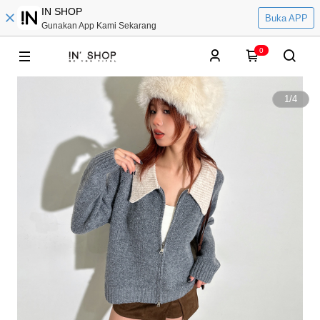
IN SHOP
Buka APP
Gunakan App Kami Sekarang
0
1
/
4