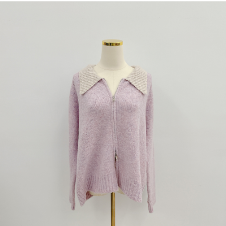
dan kad prabayar)
peribadi yang disenaraikan seperti di atas akan dikumpul dan digunakan
2. Pilihan kaedah pembayaran "Pembayaran Ansuran Gogo", selepas
oleh AFTEE, sila jangan gunakan perkhidmatan ini.
pesanan ditubuhkan, akan secara automatik dialihkan ke proses
transaksi Gogo, selepas pengesahan nombor telefon, pilih bilangan
ansuran yang diingini, tarikh akhir pembayaran, dan setelah
mengesahkan pembayaran, transaksi akan selesai.
3. Jumlah kelulusan sebenar, bilangan ansuran dan jumlah bayaran
adalah berdasarkan halaman pengesahan transaksi seterusnya.
4. Dalam masa 30 minit selepas pesanan ditubuhkan, jika tidak pergi
untuk mengesahkan transaksi atau jika tidak lulus semakan, pesanan
akan dibatalkan secara automatik. Jika terdapat situasi "pindah untuk
semakan khusus" yang tidak lulus, ini menunjukkan bahawa sistem
penilaian tidak mencukupi, tiada penjelasan mengenai kandungan
penilaian boleh diberikan.
【Penerangan Kaedah Pembayaran】
1. Pembayaran ansuran tidak digabungkan dalam bil telekomunikasi,
"Pembayaran Ansuran Gogo" akan menghantar SMS peringatan
pembayaran selepas tarikh penyelesaian bulanan.
2. Melalui pautan SMS untuk membuka bil, anda boleh memilih untuk
membayar melalui "Kod bar kedai serbaneka / Kedai rasmi Taiwan
Mobile / Pemindahan bank / Pembayaran J街口 / iPASS MONEY" dan
saluran lain.
【Nota Penting】