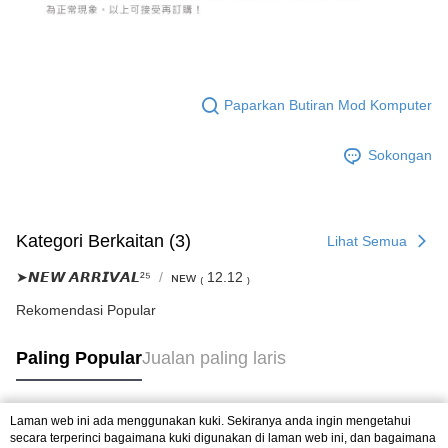
Paparkan Butiran Mod Komputer
Sokongan
Kategori Berkaitan (3)
Lihat Semua
➤𝙉𝙀𝙒 𝘼𝙍𝙍𝙄𝙑𝘼𝙇²⁵
ɴᴇᴡ ₍ 12.12 ₎
Rekomendasi Popular
Paling Popular
Jualan paling laris
Laman web ini ada menggunakan kuki. Sekiranya anda ingin mengetahui
Tag Popular
secara terperinci bagaimana kuki digunakan di laman web ini, dan bagaimana