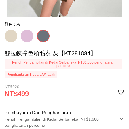
顏色：灰
雙拉鍊撞色領毛衣-灰【KT281084】
Penuh Pengambilan di Kedai Serbaneka, NT$1,600 penghataran
percuma
Penghantaran Negara/Wilayah
NT$920
NT$499
Pembayaran Dan Penghantaran
Penuh Pengambilan di Kedai Serbaneka, NT$1,600
penghataran percuma