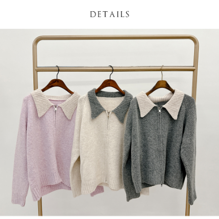
NT$60/pesanan | Penghantaran percuma untuk pesanan
1. Jumlah yang diperakui untuk pengguna kali pertama boleh sehingga
[Nota Penting]
NT$1,600 atau lebih
NT$10,000. Amaun diperakui sebenar yang diluluskan akan berdasarkan
keputusan pensijilan dan semakan oleh AFTEE.
Perkhidmatan ini disediakan oleh Taiwan Mobile Co., Ltd. (“Syarikat”),
宅配
2. Amaun perbelanjaan minimum mestilah lebih besar daripada NT$20.
yang membolehkan pelanggan membeli barangan atau perkhidmatan
3. Pada masa ini hanya tersedia untuk ahli Taiwan.
NT$100/pesanan | Penghantaran percuma untuk pesanan
melalui perkhidmatan ini pada masa transaksi. Hasil daripada pembelian
atau pembayaran ansuran akan dipindahkan oleh peniaga kepada
NT$2,500 atau lebih
Ketiga, Syarat Perkhidmatan
Syarikat, dan pelanggan hendaklah membuat pembayaran mengikut
Perkhidmatan AFTEE Beli Sekarang Bayar Kemudian disediakan oleh NP
perjanjian menggunakan sistem bil Syarikat.
國家/地區配送
Kadar Penghantaran
Taiwan, Inc. dan AFTEE akan membuat bil kepada pengguna. AFTEE
akan menggunakan data peribadi yang dikumpul (termasuk nama
Untuk memenuhi hubungan kontrak yang terjalin melalui persetujuan
pembeli, no. telefon, nama penerima, no. telefon, alamat penerima) untuk
penggunaan OP Pay Later, peniaga akan memberikan maklumat peribadi
penggunaan perkhidmatan. Sila rujuk kepada "Penyata Pengumpulan
anda (termasuk nama, nombor telefon, atau alamat) kepada Syarikat bagi
Data Peribadi, Pemprosesan, Penggunaan"
tujuan pengumpulan, pemprosesan dan penggunaan data yang
(https://aftee.tw/privacypolicy/
) untuk maklumat lanjut.
diperlukan untuk pengebilan ansuran, termasuk pengesahan,
pengesahan semula dan pembetulan.
Jumlah yang diperakui untuk pengguna kali pertama yang lulus
kelulusan boleh sehingga NT$10,000. Jika pengguna tidak membuat
Untuk terma perkhidmatan penuh, sila rujuk pautan berikut:
pembayaran dalam tempoh tersebut, yuran pembayaran lewat sebanyak
https://oppay.tw/userRule
" target="_blank" class="link revert-
20% setahun akan dikenakan. Pengguna bawah umur dikehendaki
style">https://oppay.tw/userRule
mendapatkan kebenaran daripada ibu bapa atau penjaga yang sah
untuk menggunakan AFTEE.
【Panduan Penggunaan Pembayaran Ansuran Gogo】
1. Perkhidmatan ini disediakan oleh Taiwan Mobile, pengguna telefon
Sila hubungi NP Taiwan Inc. di
cs_tw@netprotections.co.jp
jika anda
mudah alih boleh segera menggunakan tanpa perlu memohon lagi.
mempunyai sebarang kebimbangan mengenai pemprosesan dan
(Hanya untuk nombor langganan peribadi, tidak terbuka untuk syarikat
penggunaan pada data peribadi. Jika anda tidak bersetuju dengan data