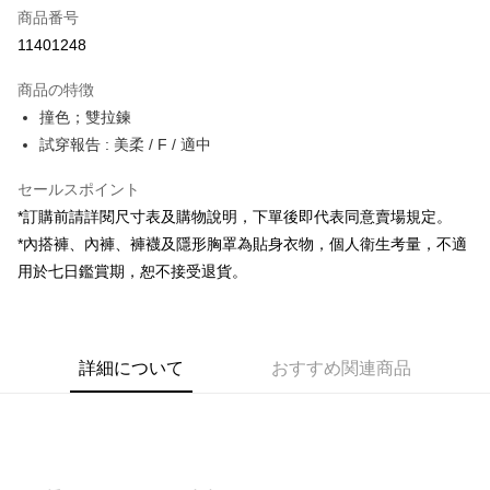
商品番号
コンビニ店頭代金引換
11401248
LINE Pay
商品の特徴
Apple Pay
撞色；雙拉鍊
試穿報告 : 美柔 / F / 適中
JKOPAY
セールスポイント
Google Pay
*訂購前請詳閱尺寸表及購物說明，下單後即代表同意賣場規定。
OP Pay Later
*內搭褲、內褲、褲襪及隱形胸罩為貼身衣物，個人衛生考量，不適
説明
用於七日鑑賞期，恕不接受退貨。
【OP Pay Later 使用説明】
AFTEE代金後払い
1. 本サービスは台湾大哥大によって提供され、台湾大哥大のユーザーは追
加の申請なしで即時に利用可能です。
説明
2. 支払い方法で「OP Pay Later」を選択すると、注文が成立した後に自動
一、 AFTEE代金後払いについて
的に OP Pay Later の取引プロセスに移行し、携帯番号を確認後、分割払
ATM払い
詳細について
おすすめ関連商品
1.お支払い方法でAFTEE代金後払いを選択すると、携帯電話認証ウィンド
いの回数や支払い期限を選択し、支払いを確認すると取引が完了します。
ウが表示されます。
3. 実際の承認額、分割回数および費用については、後続の取引確認ページ
2.SMSで認証してお支払い手続を進めてください。
配送方法
を基準とします。
3.注文するときのお支払いは不要です。商品はご指定の住所に配送されま
4. 注文成立後30分以内に確認取引を行わない場合や審査が通過しない場
す。
全家取貨付款
合、注文は自動的にキャンセルされます。「転専審査」に未通過の状況が
4.ご注文が完了すると、携帯に支払い通知のSMSが届きます。アプリ会員
発生した場合は、システムの評価基準に達していないことを意味し、評価
配送毎にNT$60、NT$1,800以上で送料無料
の場合は、AFTEE アプリプッシュ通知が届きます。