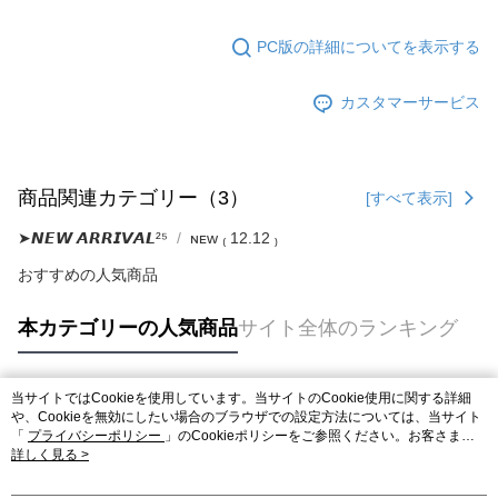
PC版の詳細についてを表示する
カスタマーサービス
商品関連カテゴリー（3）
[すべて表示]
➤𝙉𝙀𝙒 𝘼𝙍𝙍𝙄𝙑𝘼𝙇²⁵
ɴᴇᴡ ₍ 12.12 ₎
おすすめの人気商品
本カテゴリーの人気商品
サイト全体のランキング
当サイトではCookieを使用しています。当サイトのCookie使用に関する詳細
人気タグ
や、Cookieを無効にしたい場合のブラウザでの設定方法については、当サイト
「
プライバシーポリシー
」のCookieポリシーをご参照ください。お客さま
が、当サイトを引き続き使用される場合、当社がサイト利用規約のCookieポリ
詳しく見る >
シーに基づいてCookieを使用することに同意したものとみなします。