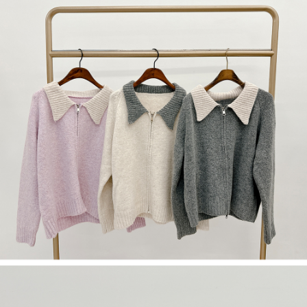
限らない）は、AFTEEに渡され当サービスで必要な範囲内で利用されま
す。AFTEEの個人情報の収集、処理、利用について、詳細はAFTEE公式ホ
ームページの『個人情報の収集、処理及び利用に関する声明』をご参照く
ださい（
https://aftee.tw/privacypolicy/
）。
AFTEEの初回ご利用の際に、審査を通過すれば、最高額がNT$10,000にな
ります。支払い期限を過ぎた場合、その金額に基づいて年利20%の遅延滞
納金が加算されます。未成年の利用者は、事前に法定代理人または後見人
の同意を得ればAFTEEをご利用いただけます。
個人情報の処理、利用について疑問がある、または関連する法律の権利を
行使したい場合は、ネットプロテクションズ
cs_tw@netprotections.co.jp
にご連絡ください。上記に示した個人情報を、必要な購入注文書とあわせ
てAFTEEにご提供いただく、またはAFTEEにあなたの個人情報の収集、処
理、利用を許可することににご同意いただけない場合は、当サービスを選
択しないでください。