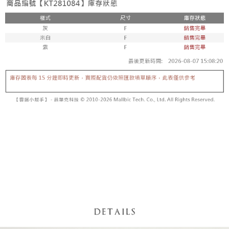
内容についての説明はいたしかねます。
5.商品受け取り時のお支払いは不要です。商品を確かめてから、SMSまた
付款後全家取貨
はアプリの通知に従って、4大コンビニ、またはATM/オンラインバンキン
グでお支払いください。
配送毎にNT$60、NT$1,600以上で送料無料
【支払い方法の説明】
1. 分割払いの金額は電信請求書に統合されず、「OP Pay Later」は毎月の
代金納付期限は最短で 14 日以内ですので、ご注意ください。AFTEE アプ
已關閉，請勿下單
締め日後に支払いリマインダーのSMSを送信します。
リをダウンロードして AFTEE 会員になるとお支払い期限を最長 45 日以内
2. SMSのリンクを通じて請求書を開いた後、「コンビニバーコード／台湾
配送毎にNT$10,000
まで延長できます。
大直営店舗／銀行振込／街口支払い／iPASS MONEY」などのチャネルで
支払いを選択できます。
已關閉，請勿下單(付取)
お支払期限は、ショップが請求した期日と、AFTEEで延長できる日数をも
とに計算されます。AFTEEで注文すると、商品を受け取るまで支払い期限
配送毎にNT$10,000
【注意事項】
を延長できますが、商品を期限内に受け取れない場合があります（例：予
1. 本サービスは「台湾大哥大株式会社」（以下「当社」といいます）によ
約商品や商品到着日が比較的遅い商品）。そのため、商品到着の有無に関
7-11取貨付款
って提供され、ユーザーが取引時に本サービスを通じて商品やサービスを
わらず、AFTEEで指定された期限内にお支払いください。
購入できるようにし、店舗が売買／分割払い売買の債権を当社に譲渡した
配送毎にNT$60、NT$1,800以上で送料無料
後、契約に基づいて当社の請求書で帳款を支払うことになります。
二、支払い限度額
2. 「OP Pay Later」を利用する契約関係の目的から、店舗はあなたの個人
付款後7-11取貨
1.初回 AFTEEを ご利用の際に、認証結果及び当社の審査の結果に基づ
情報（名前、電話または住所を含む）を台湾大哥大に提供し、収集、処理
き、限度額が設定されます。
配送毎にNT$60、NT$1,600以上で送料無料
および利用するために、当社があなた本人と分割請求書に必要な情報の確
2.決済金額は最低NT$20です。
認、照合および修正を行います。
3.現在、台湾の会員のみご利用いただけます。
宅配
3. 完全なユーザーサービス規約については、以下のリンクを参照してくだ
さい：
https://oppay.tw/userRule
三、利用規約「AFTEE代金後払い」（以下当サービスという）はネットプ
配送毎にNT$100、NT$2,500以上で送料無料
ロテクションズ（以下 AFTEE という）が提供し、AFTEEが代金を徴収し
ます。当サービスご利用の際に提供しなければならない個人情報（注文者
國家/地區配送
送料を確認
の氏名、電話番号、受取人の氏名、電話番号、受取人住所を含むがこれに