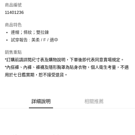
商品編號
超商取貨付款
11401236
LINE Pay
商品特色
Apple Pay
連帽；條紋；雙拉鍊
試穿報告 : 美柔 / F / 適中
街口支付
銷售重點
Google Pay
*訂購前請詳閱尺寸表及購物說明，下單後即代表同意賣場規定。
大哥付你分期
*內搭褲、內褲、褲襪及隱形胸罩為貼身衣物，個人衛生考量，不適
相關說明
用於七日鑑賞期，恕不接受退貨。
【大哥付你分期使用說明】
AFTEE先享後付
1.本服務由台灣大哥大提供，台灣大哥大用戶可立即使用無須另外申請。
2.付款方式選擇「大哥付你分期」，訂單成立後會自動跳轉到大哥付的交易
相關說明
流程，驗證手機門號後，選擇欲分期的期數、繳款截止日，確認付款後即完
【關於「AFTEE先享後付」】
成交易。
詳細說明
相關推薦
ATM付款
AFTEE先享後付是「在收到商品之後才付款」的支付方式。 讓您購物簡單
3.實際核准額度、可分期數及費用金額請依後續交易確認頁面所載為準。
便利好安心！
4.訂單成立30分鐘內，如未前往確認交易或遇審核未通過，訂單將自動取
１．簡單：不需註冊會員、不需綁卡、不需儲值。
運送方式
消。如遇「轉專審核」未通過狀況，表示未達大哥付你分期系統評分，恕無
２．便利：只要手機號碼，簡訊認證，即可結帳。
法說明評估內容。
３．安心：先確認商品／服務後，再付款。
全家取貨付款
【繳款方式說明】
1.分期款項不併入電信帳單，「大哥付你分期」於每月結算日後寄送繳費提
每筆NT$60，滿NT$1,800(含以上)免運費