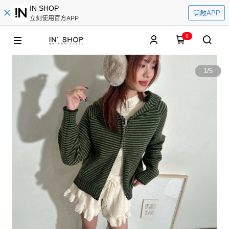
IN SHOP
開啟APP
立刻使用官方APP
0
1
/
5