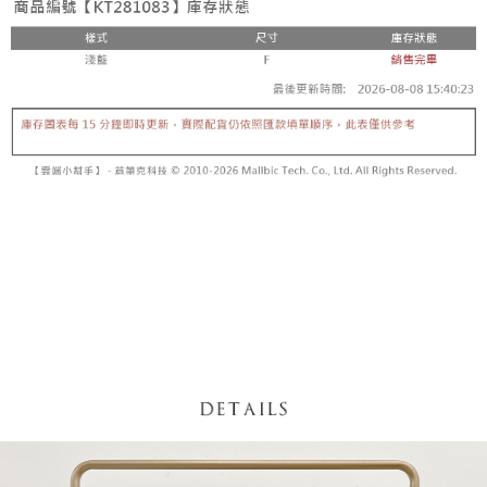
【「AFTEE先享後付」結帳流程】
醒簡訊。
１．於結帳方式選擇「AFTEE先享後付」後，將跳轉至「AFTEE先享後付」
2.透過簡訊連結打開帳單後，可選擇「超商條碼／台灣大直營門市／銀行轉
付款後全家取貨
結帳頁面，進行簡訊認證並確認金額後，即可完成結帳。
帳／街口支付／iPASS MONEY」等通路繳費。
２．訂單成立數日內，您將收到繳費通知簡訊。
每筆NT$60，滿NT$1,600(含以上)免運費
３．收到繳費通知簡訊後14天內，點擊此簡訊中的連結，可透過四大超商／
【注意事項】
ATM／網路銀行／等多元方式進行付款，方視為交易完成。
已關閉，請勿下單
1.本服務係由「台灣大哥大股份有限公司」（以下簡稱本公司）所提供，讓
※ 請注意：結帳手續完成當下不需立刻繳費，但若您需要取消訂單，請聯絡
用戶於交易時，得透過本服務購買商品或服務，並由商店將買賣／分期付款
每筆NT$10,000
購買商品的店家。未經商家同意取消之訂單仍視為有效，需透過AFTEE先享
買賣價金債權讓與本公司後，依約使用本公司帳單繳交帳款。
後付繳納相關費用。
2.基於同意付款使用「大哥付你分期」之契約關係目的，商店將以您的個人
已關閉，請勿下單(付取)
※ 交易是否成功請以「AFTEE先享後付 」之結帳頁面顯示為準，若有關於
資料（包含姓名、電話或地址）提供予台灣大哥大進項蒐集、處理及利用，
是否繳費成功／繳費後需取消欲退款等相關疑問，請聯繫「AFTEE先享後付
每筆NT$10,000
由本公司與您本人進行分期帳單所需資料之確認、核對及更正。
客戶支援中心」
https://netprotections.freshdesk.com/support/home
3.完整用戶服務條款，請詳閱以下連結：
https://oppay.tw/userRule
7-11取貨付款
【注意事項】
１．透過由恩沛科技股份有限公司提供之「AFTEE先享後付」服務完成之交
每筆NT$60，滿NT$1,800(含以上)免運費
易，需依本服務之必要範圍內提供個人資料，並將交易相關給付款項請求債
權轉讓予恩沛科技股份有限公司。
付款後7-11取貨
２．關於個人資料處理事宜，請瀏覽以下網址：
每筆NT$60，滿NT$1,600(含以上)免運費
https://aftee.tw/terms/#terms3
３．未成年的使用者請事先徵得法定代理人或監護人之同意方可使用
宅配
「AFTEE先享後付」，若未經同意申辦者引起之損失，本公司不負相關責
任。
每筆NT$100，滿NT$2,500(含以上)免運費
４．使用「AFTEE先享後付」時，將依據個別帳號之用戶狀況，依本公司即
時審查核予不同之上限額度；若仍有額度不足之情形，本公司將視審查結果
國家/地區配送
查看運費
請求用戶進行身份認證。