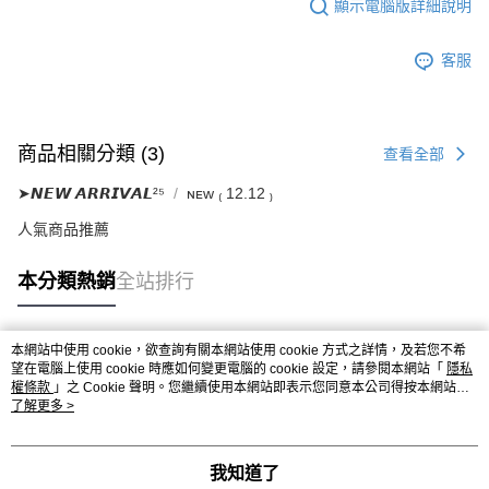
顯示電腦版詳細說明
客服
商品相關分類 (3)
查看全部
➤𝙉𝙀𝙒 𝘼𝙍𝙍𝙄𝙑𝘼𝙇²⁵
ɴᴇᴡ ₍ 12.12 ₎
人氣商品推薦
本分類熱銷
全站排行
本網站中使用 cookie，欲查詢有關本網站使用 cookie 方式之詳情，及若您不希
熱門標籤
望在電腦上使用 cookie 時應如何變更電腦的 cookie 設定，請參閱本網站「
隱私
權條款
」之 Cookie 聲明。您繼續使用本網站即表示您同意本公司得按本網站使
用條款之 Cookie 聲明使用 cookie。
了解更多 >
我知道了