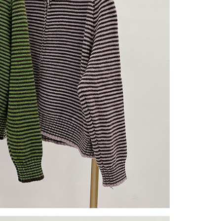
gan Kaedah Pembayaran】
ran ansuran tidak digabungkan dalam bil telekomunikasi,
an Ansuran Gogo" akan menghantar SMS peringatan
 selepas tarikh penyelesaian bulanan.
 pautan SMS untuk membuka bil, anda boleh memilih untuk
elalui "Kod bar kedai serbaneka / Kedai rasmi Taiwan
Pemindahan bank / Pembayaran J街口 / iPASS MONEY" dan
n.
nting】
matan ini disediakan oleh "Taiwan Mobile Co., Ltd." untuk
an pengguna membeli produk atau perkhidmatan melalui
an ini semasa transaksi, dan kedai akan menyerahkan hak
arga jual/beli ansuran kepada syarikat ini untuk membayar bil
n bil syarikat ini.
arkan tujuan kontrak persetujuan pembayaran menggunakan
an Ansuran Gogo", kedai akan memberikan maklumat
nda (termasuk nama, telefon atau alamat) kepada Taiwan
tuk pengumpulan, pemprosesan dan penggunaan, untuk
, semakan dan pembetulan data yang diperlukan untuk bil
eh Taiwan Mobile.
ca syarat perkhidmatan pengguna secara lengkap melalui
kut: https://oppay.tw/userRule