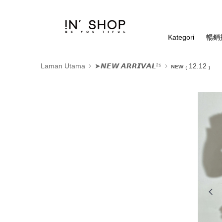
Kategori
暢銷排
Laman Utama
➤𝙉𝙀𝙒 𝘼𝙍𝙍𝙄𝙑𝘼𝙇²⁵
ɴᴇᴡ ₍ 12.12 ₎