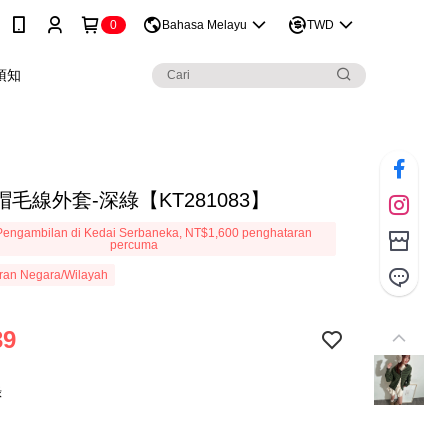
0
Bahasa Melayu
TWD
須知
毛線外套-深綠【KT281083】
engambilan di Kedai Serbaneka, NT$1,600 penghataran
percuma
ran Negara/Wilayah
39
綠