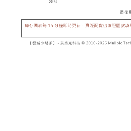
NT$10,00
pembayara
[Arahan P
已關閉，請
Tempoh pe
Pembayaran
ditambah d
NT$10,00
berasingan
Anda bole
pembayaran
menerima 
7-11取貨
boleh men
NT$60/pes
Selepas me
produk pr
menyelesai
lebih lama
NT$1,800 
kod bar ke
pembayara
JKOPay, a
pesanan.
付款後7-1
NT$60/pes
[Nota Pent
Kedua, Se
1. Jumlah 
NT$1,600 
Perkhidmata
NT$10,000.
yang memb
berdasarka
宅配
melalui pe
2. Amaun p
NT$100/pe
pembelian
3. Pada ma
kepada Sy
NT$2,500 
mengikut p
Ketiga, Sy
Perkhidma
國家/地區
Untuk meme
NP Taiwan
penggunaa
akan meng
peribadi a
pembeli, n
Syarikat 
untuk peng