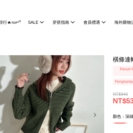
行🔥ᴛᴏᴘ⁵⁰
SALE
穿搭指南
會員禮遇
海外購物
橫條連帽
Penuh P
Penghanta
NT$940
NT$5
顏色：深