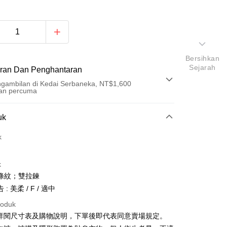
Bersihkan
Sejarah
ran Dan Penghantaran
gambilan di Kedai Serbaneka, NT$1,600
an percuma
Pembayaran
uk
t (Bayaran Penuh)
k
an di Kedai Serbaneka
k
條紋；雙拉鍊
: 美柔 / F / 適中
roduk
請詳閱尺寸表及購物說明，下單後即代表同意賣場規定。