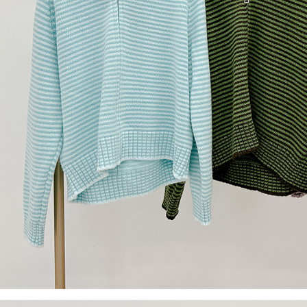
【Peneran
1. Pembaya
"Pembayar
pembayaran
2. Melalui
membayar m
Mobile / 
saluran lai
【Nota Pe
1. Perkhid
membolehk
perkhidmat
tuntutan h
menggunaka
2. Berdas
"Pembayar
peribadi a
Mobile un
pengesahan
ansuran ol
3. Sila ba
pautan beri