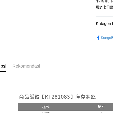
Google Pa
*內搭褲
用於七日
OP Pay La
Deskripsi
[Terma Pe
Kategori 
AFTEE
Perkhidmat
Deskripsi
➤𝙉𝙀𝙒 𝘼𝙍
pengguna 
Pertama, 
Kongsi
Pemindah
Kemudian
Rekomenda
Jika anda 
1. Dengan
akan menga
pengesaha
【外著】
Later sele
2. Anda b
Pilihan 
mudah alih
3. Tiada b
akhir pemb
dihantar k
全家取貨
ipsi
Rekomendasi
pembayara
4. Setela
NT$60/pes
manakala a
Had kredit
AFTEE.
NT$1,800 
yang diken
5. Tiada b
pada hala
pembayara
付款後全
dalam tal
NT$60/pes
Jika trans
aplikasi A
dibuat, at
NT$1,600 
akan dibat
Sila ambil
peringkat 
bagaimanap
已關閉，
tidak dipe
dan mendaf