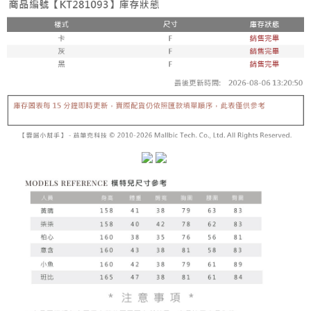
5. 收到商品當下無需繳費，確認無誤後，請再利用繳費通知簡訊或AFTEE
1. 分期款项不并入电信账单，“大哥付你分期”于每月结算日后寄送缴费提醒
APP於四大便利商店‧ATM/網銀等方式進行付款。
短信。
付款後全家取貨
2. 通过短信链接打开账单后，可选择 “超商条码／台湾大直营门市／银行转
請留意繳費期限為 14 天。唯有下載 AFTEE App 成為 AFTEE 會員者方能享
每笔NT$60，满NT$1,600(含以上)免运费
账／街口支付／iPASS MONEY”等通路缴费。
有最長 45 天內付款之服務。
已關閉，請勿下單
【注意事项】
繳費期限，為商家向您請款的時間，再加上使用AFTEE可延長的天數所計算
1. 本服务系由 “台湾大哥大股份有限公司”所提供，让用户于交易时，得通过
每笔NT$10,000
出。使用AFTEE下訂可以延長您收到商品前的繳費天數，但無法保證一定能
本服务购买商品或服务，并由商店将买卖／分期付款买卖价金债权让与本公
夠在期限內收到商品(例如:預購商品或預計到貨時間較長者)。因此無論收到
司后，依约使用本公司账单缴交账款。
已關閉，請勿下單(付取)
商品與否，仍需要請您在AFTEE規定的時間內完成繳費。
2. 基于同意付款使用 “大哥付你分期”之契约关系目的，商店将以您的个人资
每笔NT$10,000
料（包含姓名、电话或地址）提供予台湾大哥大进项收集、处理及利用，由
二、付款限制
台湾大哥大与本人进行分期账单所需资料之确认、核对及更正。
1. 初次使用 AFTEE 時，將依認證結果及本公司審查結果，核予每個人不同
7-11取貨付款
3. 完整用户服务条款，请详阅以下链接：
https://oppay.tw/userRule
之上限額度
2. 結帳金額須大於NT$30
每笔NT$60，满NT$1,800(含以上)免运费
3. 目前僅支援台灣會員
付款後7-11取貨
三、聲明條款
每笔NT$60，满NT$1,600(含以上)免运费
「AFTEE先享後付」(下稱本服務)乃由恩沛科技股份有限公司(下稱 AFTEE )
所提供，並由 AFTEE 向您收取款項。因使用本服務所須提供之個人資料(包
宅配
含但不限於訂購人姓名、電話，收件人姓名、電話、收件地址)，將交付予
AFTEE 於本服務必要服務範圍內運用。關於 AFTEE 對於個人資料之蒐集、
每笔NT$100，满NT$2,500(含以上)免运费
處理、利用，詳參 AFTEE 官網之『個人資料蒐集、處理及利用告知聲明』
（
https://aftee.tw/privacypolicy/
）。
國家/地區配送
查看运费