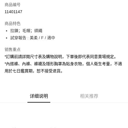
商品编号
超商取货付款
11401147
LINE Pay
商品特色
Apple Pay
拉鍊；毛帽；綁繩
試穿報告 : 美柔 / F / 適中
街口支付
销售重点
Google Pay
*訂購前請詳閱尺寸表及購物說明，下單後即代表同意賣場規定。
大哥付你分期
*內搭褲、內褲、褲襪及隱形胸罩為貼身衣物，個人衛生考量，不適
相关说明
用於七日鑑賞期，恕不接受退貨。
【大哥付你分期使用说明】
AFTEE先享后付
1. 本服务由台湾大哥大提供，电信用户可立即使用无须另外申请。（限个人
月租型门号，不开放公司户及预付卡使用）
相关说明
2. 付款方式选择 “大哥付你分期”，订单成立后会自动跳转到大哥付的交易流
一、關於 AFTEE先享後付
程，验证手机门号后，选择欲分期的期数、缴款截止日，确认付款后即完成
详细说明
相关推荐
ATM付款
1. 於付款方式選擇AFTEE先享後付，將跳出AFTEE先享後付手機驗證視
交易。
窗。
3. 实际核准额度、可分期数及费用金额请依后续交易确认页面所载为准。
2. 進行簡訊驗證之後，即可完成結帳手續。
运送方式
4. 订单成立30分钟内，如未前往确认交易或遇审核未通过，订单将自动取
3. 訂單確認後不需事先繳費，商品會配送至您的指定地址。
消。如遇 “转专审核”未通过状况，表示未达系统评分，恕无法说明评估内
4. 下訂完成後，您的手機會收到一封繳費通知簡訊，APP會員則會收到
全家取貨付款
容。
AFTEE APP推播通知。
【缴款方式说明】
每笔NT$60，满NT$1,800(含以上)免运费