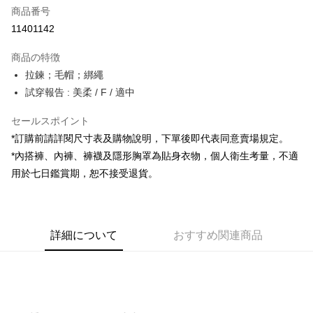
商品番号
コンビニ店頭代金引換
11401142
LINE Pay
商品の特徴
Apple Pay
拉鍊；毛帽；綁繩
試穿報告 : 美柔 / F / 適中
JKOPAY
セールスポイント
Google Pay
*訂購前請詳閱尺寸表及購物說明，下單後即代表同意賣場規定。
OP Pay Later
*內搭褲、內褲、褲襪及隱形胸罩為貼身衣物，個人衛生考量，不適
説明
用於七日鑑賞期，恕不接受退貨。
【OP Pay Later 使用説明】
AFTEE代金後払い
1. 本サービスは台湾大哥大によって提供され、台湾大哥大のユーザーは追
加の申請なしで即時に利用可能です。
説明
2. 支払い方法で「OP Pay Later」を選択すると、注文が成立した後に自動
一、 AFTEE代金後払いについて
的に OP Pay Later の取引プロセスに移行し、携帯番号を確認後、分割払
ATM払い
詳細について
おすすめ関連商品
1.お支払い方法でAFTEE代金後払いを選択すると、携帯電話認証ウィンド
いの回数や支払い期限を選択し、支払いを確認すると取引が完了します。
ウが表示されます。
3. 実際の承認額、分割回数および費用については、後続の取引確認ページ
2.SMSで認証してお支払い手続を進めてください。
配送方法
を基準とします。
3.注文するときのお支払いは不要です。商品はご指定の住所に配送されま
4. 注文成立後30分以内に確認取引を行わない場合や審査が通過しない場
す。
全家取貨付款
合、注文は自動的にキャンセルされます。「転専審査」に未通過の状況が
4.ご注文が完了すると、携帯に支払い通知のSMSが届きます。アプリ会員
発生した場合は、システムの評価基準に達していないことを意味し、評価
配送毎にNT$60、NT$1,800以上で送料無料
の場合は、AFTEE アプリプッシュ通知が届きます。