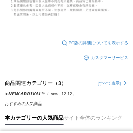
限らない）は、AFTEEに渡され当サービスで必要な範囲内で利用されま
す。AFTEEの個人情報の収集、処理、利用について、詳細はAFTEE公式ホ
ームページの『個人情報の収集、処理及び利用に関する声明』をご参照く
ださい（
https://aftee.tw/privacypolicy/
）。
AFTEEの初回ご利用の際に、審査を通過すれば、最高額がNT$10,000にな
ります。支払い期限を過ぎた場合、その金額に基づいて年利20%の遅延滞
納金が加算されます。未成年の利用者は、事前に法定代理人または後見人
PC版の詳細についてを表示する
の同意を得ればAFTEEをご利用いただけます。
個人情報の処理、利用について疑問がある、または関連する法律の権利を
カスタマーサービス
行使したい場合は、ネットプロテクションズ
cs_tw@netprotections.co.jp
にご連絡ください。上記に示した個人情報を、必要な購入注文書とあわせ
てAFTEEにご提供いただく、またはAFTEEにあなたの個人情報の収集、処
理、利用を許可することににご同意いただけない場合は、当サービスを選
択しないでください。
商品関連カテゴリー（3）
[すべて表示]
➤𝙉𝙀𝙒 𝘼𝙍𝙍𝙄𝙑𝘼𝙇²⁵
ɴᴇᴡ ₍ 12.12 ₎
おすすめの人気商品
本カテゴリーの人気商品
サイト全体のランキング