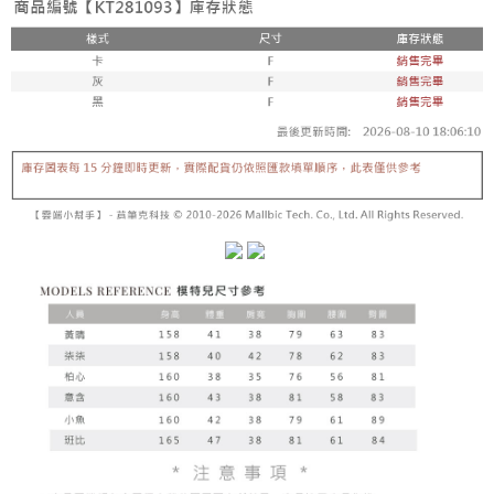
内容についての説明はいたしかねます。
5.商品受け取り時のお支払いは不要です。商品を確かめてから、SMSまた
付款後全家取貨
はアプリの通知に従って、4大コンビニ、またはATM/オンラインバンキン
グでお支払いください。
配送毎にNT$60、NT$1,600以上で送料無料
【支払い方法の説明】
1. 分割払いの金額は電信請求書に統合されず、「OP Pay Later」は毎月の
代金納付期限は最短で 14 日以内ですので、ご注意ください。AFTEE アプ
已關閉，請勿下單
締め日後に支払いリマインダーのSMSを送信します。
リをダウンロードして AFTEE 会員になるとお支払い期限を最長 45 日以内
2. SMSのリンクを通じて請求書を開いた後、「コンビニバーコード／台湾
配送毎にNT$10,000
まで延長できます。
大直営店舗／銀行振込／街口支払い／iPASS MONEY」などのチャネルで
支払いを選択できます。
已關閉，請勿下單(付取)
お支払期限は、ショップが請求した期日と、AFTEEで延長できる日数をも
とに計算されます。AFTEEで注文すると、商品を受け取るまで支払い期限
配送毎にNT$10,000
【注意事項】
を延長できますが、商品を期限内に受け取れない場合があります（例：予
1. 本サービスは「台湾大哥大株式会社」（以下「当社」といいます）によ
約商品や商品到着日が比較的遅い商品）。そのため、商品到着の有無に関
7-11取貨付款
って提供され、ユーザーが取引時に本サービスを通じて商品やサービスを
わらず、AFTEEで指定された期限内にお支払いください。
購入できるようにし、店舗が売買／分割払い売買の債権を当社に譲渡した
配送毎にNT$60、NT$1,800以上で送料無料
後、契約に基づいて当社の請求書で帳款を支払うことになります。
二、支払い限度額
2. 「OP Pay Later」を利用する契約関係の目的から、店舗はあなたの個人
付款後7-11取貨
1.初回 AFTEEを ご利用の際に、認証結果及び当社の審査の結果に基づ
情報（名前、電話または住所を含む）を台湾大哥大に提供し、収集、処理
き、限度額が設定されます。
配送毎にNT$60、NT$1,600以上で送料無料
および利用するために、当社があなた本人と分割請求書に必要な情報の確
2.決済金額は最低NT$20です。
認、照合および修正を行います。
3.現在、台湾の会員のみご利用いただけます。
宅配
3. 完全なユーザーサービス規約については、以下のリンクを参照してくだ
さい：
https://oppay.tw/userRule
三、利用規約「AFTEE代金後払い」（以下当サービスという）はネットプ
配送毎にNT$100、NT$2,500以上で送料無料
ロテクションズ（以下 AFTEE という）が提供し、AFTEEが代金を徴収し
ます。当サービスご利用の際に提供しなければならない個人情報（注文者
國家/地區配送
送料を確認
の氏名、電話番号、受取人の氏名、電話番号、受取人住所を含むがこれに