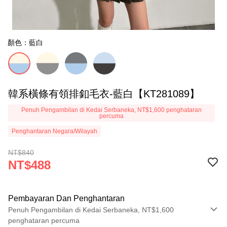
顏色：藍白
韓系橫條有領排釦毛衣-藍白【KT281089】
Penuh Pengambilan di Kedai Serbaneka, NT$1,600 penghataran
percuma
Penghantaran Negara/Wilayah
NT$840
NT$488
Pembayaran Dan Penghantaran
Penuh Pengambilan di Kedai Serbaneka, NT$1,600
penghataran percuma