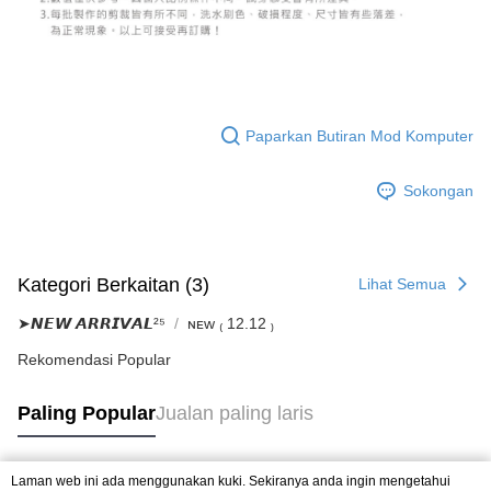
Paparkan Butiran Mod Komputer
Sokongan
Kategori Berkaitan (3)
Lihat Semua
➤𝙉𝙀𝙒 𝘼𝙍𝙍𝙄𝙑𝘼𝙇²⁵
ɴᴇᴡ ₍ 12.12 ₎
Rekomendasi Popular
Paling Popular
Jualan paling laris
Laman web ini ada menggunakan kuki. Sekiranya anda ingin mengetahui