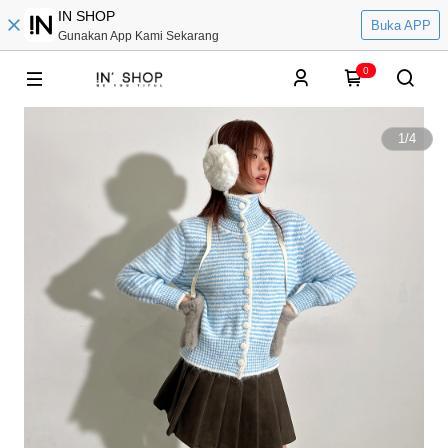
IN SHOP
Buka APP
Gunakan App Kami Sekarang
0
1
/
4