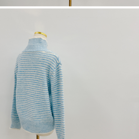
1. Perkhidmatan ini disediakan oleh "Taiwan Mobile Co., Ltd." untuk
membolehkan pengguna membeli produk atau perkhidmatan melalui
perkhidmatan ini semasa transaksi, dan kedai akan menyerahkan hak
tuntutan harga jual/beli ansuran kepada syarikat ini untuk membayar bil
menggunakan bil syarikat ini.
2. Berdasarkan tujuan kontrak persetujuan pembayaran menggunakan
"Pembayaran Ansuran Gogo", kedai akan memberikan maklumat peribadi
anda (termasuk nama, telefon atau alamat) kepada Taiwan Mobile untuk
pengumpulan, pemprosesan dan penggunaan, untuk pengesahan,
semakan dan pembetulan data yang diperlukan untuk bil ansuran oleh
Taiwan Mobile.
3. Sila baca syarat perkhidmatan pengguna secara lengkap melalui
pautan berikut: https://oppay.tw/userRule