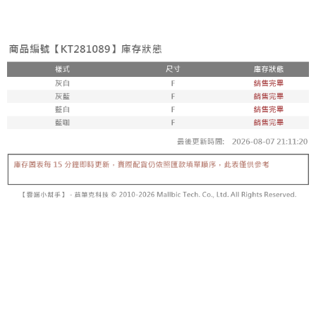
3. Tiada bayaran diperlukan apabila pesanan disahkan. Produk akan
mudah alih anda, memilih bilangan ansuran, dan menetapkan tarikh
dihantar ke alamat yang ditetapkan.
全家取貨付款
akhir pembayaran. Transaksi akan dianggap selesai setelah pembayaran
4. Setelah pesanan disahkan, anda akan menerima SMS pembayaran
disahkan.
NT$60/pesanan | Penghantaran percuma untuk pesanan
manakala ahli aplikasi akan menerima pemberitahuan tolak aplikasi
NT$1,800 atau lebih
AFTEE.
Had kredit yang diluluskan, tempoh ansuran yang tersedia, dan yuran
5. Tiada bayaran diperlukan apabila anda menerima produk. Sila buat
yang dikenakan adalah tertakluk kepada maklumat yang dinyatakan
pembayaran di empat kedai serbaneka utama, ATM atau perbankan
付款後全家取貨
pada halaman pengesahan transaksi seterusnya.
dalam talian dengan SMS pembayaran atau pemberitahuan tolak aplikasi
NT$60/pesanan | Penghantaran percuma untuk pesanan
AFTEE.
Jika transaksi tidak disahkan dalam masa 30 minit selepas pesanan
NT$1,600 atau lebih
dibuat, atau jika permohonan gagal dalam proses semakan, pesanan
Sila ambil perhatian bahawa tempoh pembayaran adalah 14 hari. Walau
akan dibatalkan secara automatik. Jika permohonan gagal pada
已關閉，請勿下單
bagaimanapun, bagi mereka yang telah memuat turun Aplikasi AFTEE
peringkat "semakan manual", ini bermakna kriteria pemarkahan sistem
dan mendaftar sebagai ahli AFTEE boleh menikmati tempoh pembayaran
NT$10,000/pesanan
tidak dipenuhi; butiran penilaian khusus tidak akan didedahkan.
sehingga 45 hari.
已關閉，請勿下單(付取)
[Arahan Pembayaran]
Tempoh pembayaran dikira dari masa kedai meminta pembayaran anda,
ditambah dengan bilangan hari yang boleh dilanjutkan oleh AFTEE. Anda
NT$10,000/pesanan
Pembayaran ansuran melalui OP Pay Later akan dibilkan secara
boleh melanjutkan tempoh pembayaran anda sebelum anda menerima
berasingan dan tidak termasuk dalam bil telekom anda. SMS peringatan
pesanan. Walau bagaimanapun, tiada jaminan bahawa anda boleh
7-11取貨付款
pembayaran akan dihantar selepas kitaran bil bulanan.
menerima pesanan anda semasa tempoh pembayaran (cth.: produk
NT$60/pesanan | Penghantaran percuma untuk pesanan
prapesanan atau produk yang mungkin mengambil masa yang lebih
Selepas mengakses bil melalui pautan dalam SMS, anda boleh
NT$1,800 atau lebih
lama untuk dihantar). Oleh itu, anda dikehendaki membuat pembayaran
menyelesaikan pembayaran anda melalui salah satu saluran berikut: kod
kepada AFTEE dalam tempoh sama ada anda menerima pesanan.
bar kedai serbaneka, kedai runcit Taiwan Mobile, pemindahan bank,
付款後7-11取貨
JKOPay, atau iPASS MONEY.
Kedua, Sekatan Pembayaran