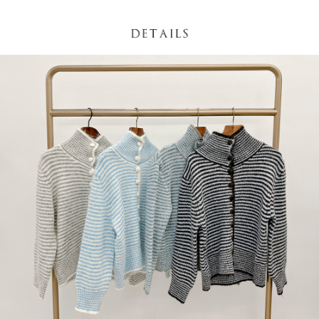
NT$60/pesanan | Penghantaran percuma untuk pesanan
1. Jumlah yang diperakui untuk pengguna kali pertama boleh sehingga
[Nota Penting]
NT$1,600 atau lebih
NT$10,000. Amaun diperakui sebenar yang diluluskan akan berdasarkan
keputusan pensijilan dan semakan oleh AFTEE.
Perkhidmatan ini disediakan oleh Taiwan Mobile Co., Ltd. (“Syarikat”),
宅配
2. Amaun perbelanjaan minimum mestilah lebih besar daripada NT$20.
yang membolehkan pelanggan membeli barangan atau perkhidmatan
3. Pada masa ini hanya tersedia untuk ahli Taiwan.
NT$100/pesanan | Penghantaran percuma untuk pesanan
melalui perkhidmatan ini pada masa transaksi. Hasil daripada pembelian
atau pembayaran ansuran akan dipindahkan oleh peniaga kepada
NT$2,500 atau lebih
Ketiga, Syarat Perkhidmatan
Syarikat, dan pelanggan hendaklah membuat pembayaran mengikut
Perkhidmatan AFTEE Beli Sekarang Bayar Kemudian disediakan oleh NP
perjanjian menggunakan sistem bil Syarikat.
國家/地區配送
Kadar Penghantaran
Taiwan, Inc. dan AFTEE akan membuat bil kepada pengguna. AFTEE
akan menggunakan data peribadi yang dikumpul (termasuk nama
Untuk memenuhi hubungan kontrak yang terjalin melalui persetujuan
pembeli, no. telefon, nama penerima, no. telefon, alamat penerima) untuk
penggunaan OP Pay Later, peniaga akan memberikan maklumat peribadi
penggunaan perkhidmatan. Sila rujuk kepada "Penyata Pengumpulan
anda (termasuk nama, nombor telefon, atau alamat) kepada Syarikat bagi
Data Peribadi, Pemprosesan, Penggunaan"
tujuan pengumpulan, pemprosesan dan penggunaan data yang
(https://aftee.tw/privacypolicy/
) untuk maklumat lanjut.
diperlukan untuk pengebilan ansuran, termasuk pengesahan,
pengesahan semula dan pembetulan.
Jumlah yang diperakui untuk pengguna kali pertama yang lulus
kelulusan boleh sehingga NT$10,000. Jika pengguna tidak membuat
Untuk terma perkhidmatan penuh, sila rujuk pautan berikut:
pembayaran dalam tempoh tersebut, yuran pembayaran lewat sebanyak
https://oppay.tw/userRule
" target="_blank" class="link revert-
20% setahun akan dikenakan. Pengguna bawah umur dikehendaki
style">https://oppay.tw/userRule
mendapatkan kebenaran daripada ibu bapa atau penjaga yang sah
untuk menggunakan AFTEE.
【Panduan Penggunaan Pembayaran Ansuran Gogo】
1. Perkhidmatan ini disediakan oleh Taiwan Mobile, pengguna telefon
Sila hubungi NP Taiwan Inc. di
cs_tw@netprotections.co.jp
jika anda
mudah alih boleh segera menggunakan tanpa perlu memohon lagi.
mempunyai sebarang kebimbangan mengenai pemprosesan dan
(Hanya untuk nombor langganan peribadi, tidak terbuka untuk syarikat
penggunaan pada data peribadi. Jika anda tidak bersetuju dengan data