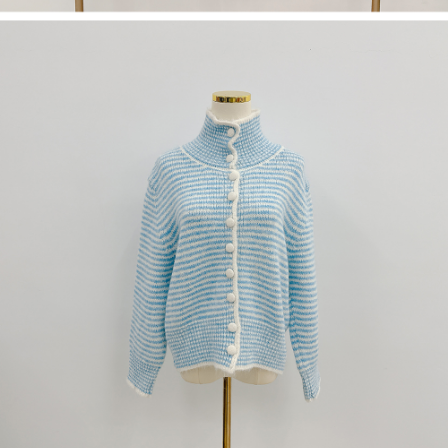
dan kad prabayar)
peribadi yang disenaraikan seperti di atas akan dikumpul dan digunakan
2. Pilihan kaedah pembayaran "Pembayaran Ansuran Gogo", selepas
oleh AFTEE, sila jangan gunakan perkhidmatan ini.
pesanan ditubuhkan, akan secara automatik dialihkan ke proses
transaksi Gogo, selepas pengesahan nombor telefon, pilih bilangan
ansuran yang diingini, tarikh akhir pembayaran, dan setelah
mengesahkan pembayaran, transaksi akan selesai.
3. Jumlah kelulusan sebenar, bilangan ansuran dan jumlah bayaran
adalah berdasarkan halaman pengesahan transaksi seterusnya.
4. Dalam masa 30 minit selepas pesanan ditubuhkan, jika tidak pergi
untuk mengesahkan transaksi atau jika tidak lulus semakan, pesanan
akan dibatalkan secara automatik. Jika terdapat situasi "pindah untuk
semakan khusus" yang tidak lulus, ini menunjukkan bahawa sistem
penilaian tidak mencukupi, tiada penjelasan mengenai kandungan
penilaian boleh diberikan.
【Penerangan Kaedah Pembayaran】
1. Pembayaran ansuran tidak digabungkan dalam bil telekomunikasi,
"Pembayaran Ansuran Gogo" akan menghantar SMS peringatan
pembayaran selepas tarikh penyelesaian bulanan.
2. Melalui pautan SMS untuk membuka bil, anda boleh memilih untuk
membayar melalui "Kod bar kedai serbaneka / Kedai rasmi Taiwan
Mobile / Pemindahan bank / Pembayaran J街口 / iPASS MONEY" dan
saluran lain.
【Nota Penting】