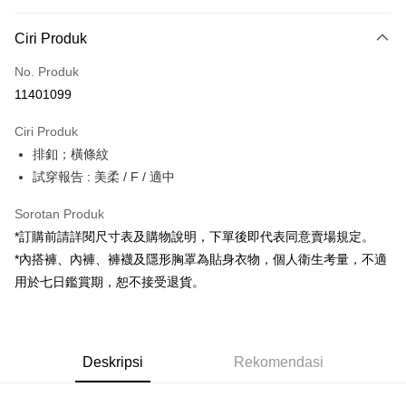
Kaedah Pembayaran
Ciri Produk
Kad Kredit (Bayaran Penuh)
No. Produk
Pengambilan di Kedai Serbaneka
11401099
LINE Pay
Ciri Produk
Apple Pay
排釦；橫條紋
試穿報告 : 美柔 / F / 適中
JKOPAY
Google Pay
Sorotan Produk
*訂購前請詳閱尺寸表及購物說明，下單後即代表同意賣場規定。
OP Pay Later
*內搭褲、內褲、褲襪及隱形胸罩為貼身衣物，個人衛生考量，不適
Deskripsi
用於七日鑑賞期，恕不接受退貨。
[Terma Penggunaan untuk OP Pay Later]
AFTEE
Perkhidmatan ini disediakan oleh Taiwan Mobile dan tersedia untuk
Deskripsi
pengguna Taiwan Mobile tanpa memerlukan permohonan tambahan.
Pertama, Mengenai Perkhidmatan AFTEE Beli Sekarang Bayar Kemudian
Pemindahan ATM
Deskripsi
Rekomendasi
1. Dengan memilih AFTEE sebagai kaedah pembayaran, mesej
Jika anda memilih OP Pay Later sebagai kaedah pembayaran, sistem
pengesahan AFTEE akan muncul.
akan mengarahkan anda secara automatik ke proses transaksi OP Pay
2. Anda boleh meneruskan pembayaran selepas pengesahan SMS.
Pilihan Penghantaran
Later selepas pesanan dibuat. Anda perlu mengesahkan nombor telefon