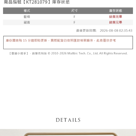
【「AFTEE先享後付」結帳流程】
醒簡訊。
１．於結帳方式選擇「AFTEE先享後付」後，將跳轉至「AFTEE先享後付」
2.透過簡訊連結打開帳單後，可選擇「超商條碼／台灣大直營門市／銀行轉
付款後全家取貨
結帳頁面，進行簡訊認證並確認金額後，即可完成結帳。
帳／街口支付／iPASS MONEY」等通路繳費。
２．訂單成立數日內，您將收到繳費通知簡訊。
每筆NT$60，滿NT$1,600(含以上)免運費
３．收到繳費通知簡訊後14天內，點擊此簡訊中的連結，可透過四大超商／
【注意事項】
ATM／網路銀行／等多元方式進行付款，方視為交易完成。
已關閉，請勿下單
1.本服務係由「台灣大哥大股份有限公司」（以下簡稱本公司）所提供，讓
※ 請注意：結帳手續完成當下不需立刻繳費，但若您需要取消訂單，請聯絡
用戶於交易時，得透過本服務購買商品或服務，並由商店將買賣／分期付款
每筆NT$10,000
購買商品的店家。未經商家同意取消之訂單仍視為有效，需透過AFTEE先享
買賣價金債權讓與本公司後，依約使用本公司帳單繳交帳款。
後付繳納相關費用。
2.基於同意付款使用「大哥付你分期」之契約關係目的，商店將以您的個人
已關閉，請勿下單(付取)
※ 交易是否成功請以「AFTEE先享後付 」之結帳頁面顯示為準，若有關於
資料（包含姓名、電話或地址）提供予台灣大哥大進項蒐集、處理及利用，
是否繳費成功／繳費後需取消欲退款等相關疑問，請聯繫「AFTEE先享後付
每筆NT$10,000
由本公司與您本人進行分期帳單所需資料之確認、核對及更正。
客戶支援中心」
https://netprotections.freshdesk.com/support/home
3.完整用戶服務條款，請詳閱以下連結：
https://oppay.tw/userRule
7-11取貨付款
【注意事項】
１．透過由恩沛科技股份有限公司提供之「AFTEE先享後付」服務完成之交
每筆NT$60，滿NT$1,800(含以上)免運費
易，需依本服務之必要範圍內提供個人資料，並將交易相關給付款項請求債
權轉讓予恩沛科技股份有限公司。
付款後7-11取貨
２．關於個人資料處理事宜，請瀏覽以下網址：
每筆NT$60，滿NT$1,600(含以上)免運費
https://aftee.tw/terms/#terms3
３．未成年的使用者請事先徵得法定代理人或監護人之同意方可使用
宅配
「AFTEE先享後付」，若未經同意申辦者引起之損失，本公司不負相關責
任。
每筆NT$100，滿NT$2,500(含以上)免運費
４．使用「AFTEE先享後付」時，將依據個別帳號之用戶狀況，依本公司即
時審查核予不同之上限額度；若仍有額度不足之情形，本公司將視審查結果
國家/地區配送
查看運費
請求用戶進行身份認證。