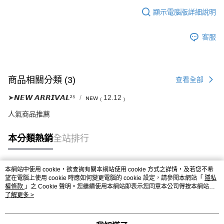
顯示電腦版詳細說明
客服
商品相關分類 (3)
查看全部
➤𝙉𝙀𝙒 𝘼𝙍𝙍𝙄𝙑𝘼𝙇²⁵
ɴᴇᴡ ₍ 12.12 ₎
人氣商品推薦
本分類熱銷
全站排行
本網站中使用 cookie，欲查詢有關本網站使用 cookie 方式之詳情，及若您不希
熱門標籤
望在電腦上使用 cookie 時應如何變更電腦的 cookie 設定，請參閱本網站「
隱私
權條款
」之 Cookie 聲明。您繼續使用本網站即表示您同意本公司得按本網站使
用條款之 Cookie 聲明使用 cookie。
了解更多 >