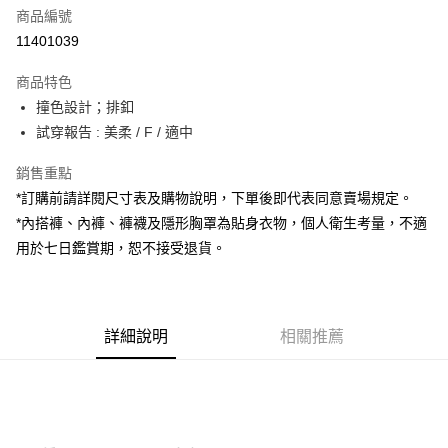
商品編號
超商取貨付款
11401039
LINE Pay
商品特色
Apple Pay
撞色設計；排釦
試穿報告 : 美柔 / F / 適中
街口支付
銷售重點
Google Pay
*訂購前請詳閱尺寸表及購物說明，下單後即代表同意賣場規定。
大哥付你分期
*內搭褲、內褲、褲襪及隱形胸罩為貼身衣物，個人衛生考量，不適
相關說明
用於七日鑑賞期，恕不接受退貨。
【大哥付你分期使用說明】
AFTEE先享後付
1.本服務由台灣大哥大提供，台灣大哥大用戶可立即使用無須另外申請。
2.付款方式選擇「大哥付你分期」，訂單成立後會自動跳轉到大哥付的交易
相關說明
流程，驗證手機門號後，選擇欲分期的期數、繳款截止日，確認付款後即完
【關於「AFTEE先享後付」】
成交易。
詳細說明
相關推薦
ATM付款
AFTEE先享後付是「在收到商品之後才付款」的支付方式。 讓您購物簡單
3.實際核准額度、可分期數及費用金額請依後續交易確認頁面所載為準。
便利好安心！
4.訂單成立30分鐘內，如未前往確認交易或遇審核未通過，訂單將自動取
１．簡單：不需註冊會員、不需綁卡、不需儲值。
運送方式
消。如遇「轉專審核」未通過狀況，表示未達大哥付你分期系統評分，恕無
２．便利：只要手機號碼，簡訊認證，即可結帳。
法說明評估內容。
３．安心：先確認商品／服務後，再付款。
全家取貨付款
【繳款方式說明】
1.分期款項不併入電信帳單，「大哥付你分期」於每月結算日後寄送繳費提
每筆NT$60，滿NT$1,800(含以上)免運費