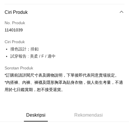
Kaedah Pembayaran
Ciri Produk
Kad Kredit (Bayaran Penuh)
No. Produk
Pengambilan di Kedai Serbaneka
11401039
LINE Pay
Ciri Produk
Apple Pay
撞色設計；排釦
試穿報告 : 美柔 / F / 適中
JKOPAY
Google Pay
Sorotan Produk
*訂購前請詳閱尺寸表及購物說明，下單後即代表同意賣場規定。
OP Pay Later
*內搭褲、內褲、褲襪及隱形胸罩為貼身衣物，個人衛生考量，不適
Deskripsi
用於七日鑑賞期，恕不接受退貨。
[Terma Penggunaan untuk OP Pay Later]
AFTEE
Perkhidmatan ini disediakan oleh Taiwan Mobile dan tersedia untuk
Deskripsi
pengguna Taiwan Mobile tanpa memerlukan permohonan tambahan.
Pertama, Mengenai Perkhidmatan AFTEE Beli Sekarang Bayar Kemudian
Pemindahan ATM
Deskripsi
Rekomendasi
1. Dengan memilih AFTEE sebagai kaedah pembayaran, mesej
Jika anda memilih OP Pay Later sebagai kaedah pembayaran, sistem
pengesahan AFTEE akan muncul.
akan mengarahkan anda secara automatik ke proses transaksi OP Pay
2. Anda boleh meneruskan pembayaran selepas pengesahan SMS.
Pilihan Penghantaran
Later selepas pesanan dibuat. Anda perlu mengesahkan nombor telefon