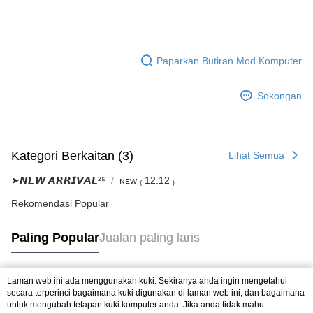
Paparkan Butiran Mod Komputer
Sokongan
Kategori Berkaitan (3)
Lihat Semua
➤𝙉𝙀𝙒 𝘼𝙍𝙍𝙄𝙑𝘼𝙇²⁵
ɴᴇᴡ ₍ 12.12 ₎
Rekomendasi Popular
Paling Popular
Jualan paling laris
Laman web ini ada menggunakan kuki. Sekiranya anda ingin mengetahui
Tag Popular
secara terperinci bagaimana kuki digunakan di laman web ini, dan bagaimana
untuk mengubah tetapan kuki komputer anda. Jika anda tidak mahu