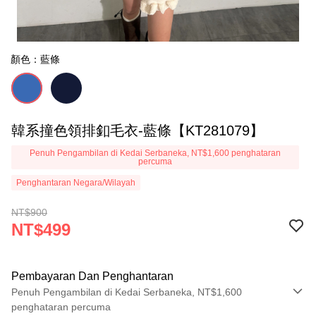
顏色：藍條
韓系撞色領排釦毛衣-藍條【KT281079】
Penuh Pengambilan di Kedai Serbaneka, NT$1,600 penghataran
percuma
Penghantaran Negara/Wilayah
NT$900
NT$499
Pembayaran Dan Penghantaran
Penuh Pengambilan di Kedai Serbaneka, NT$1,600
penghataran percuma