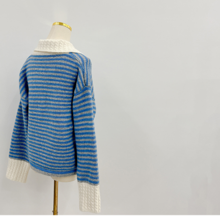
1. Perkhidmatan ini disediakan oleh "Taiwan Mobile Co., Ltd." untuk
membolehkan pengguna membeli produk atau perkhidmatan melalui
perkhidmatan ini semasa transaksi, dan kedai akan menyerahkan hak
tuntutan harga jual/beli ansuran kepada syarikat ini untuk membayar bil
menggunakan bil syarikat ini.
2. Berdasarkan tujuan kontrak persetujuan pembayaran menggunakan
"Pembayaran Ansuran Gogo", kedai akan memberikan maklumat peribadi
anda (termasuk nama, telefon atau alamat) kepada Taiwan Mobile untuk
pengumpulan, pemprosesan dan penggunaan, untuk pengesahan,
semakan dan pembetulan data yang diperlukan untuk bil ansuran oleh
Taiwan Mobile.
3. Sila baca syarat perkhidmatan pengguna secara lengkap melalui
pautan berikut: https://oppay.tw/userRule