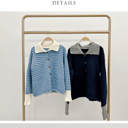
NT$60/pesanan | Penghantaran percuma untuk pesanan
1. Jumlah yang diperakui untuk pengguna kali pertama boleh sehingga
[Nota Penting]
NT$1,600 atau lebih
NT$10,000. Amaun diperakui sebenar yang diluluskan akan berdasarkan
keputusan pensijilan dan semakan oleh AFTEE.
Perkhidmatan ini disediakan oleh Taiwan Mobile Co., Ltd. (“Syarikat”),
宅配
2. Amaun perbelanjaan minimum mestilah lebih besar daripada NT$20.
yang membolehkan pelanggan membeli barangan atau perkhidmatan
3. Pada masa ini hanya tersedia untuk ahli Taiwan.
NT$100/pesanan | Penghantaran percuma untuk pesanan
melalui perkhidmatan ini pada masa transaksi. Hasil daripada pembelian
atau pembayaran ansuran akan dipindahkan oleh peniaga kepada
NT$2,500 atau lebih
Ketiga, Syarat Perkhidmatan
Syarikat, dan pelanggan hendaklah membuat pembayaran mengikut
Perkhidmatan AFTEE Beli Sekarang Bayar Kemudian disediakan oleh NP
perjanjian menggunakan sistem bil Syarikat.
國家/地區配送
Kadar Penghantaran
Taiwan, Inc. dan AFTEE akan membuat bil kepada pengguna. AFTEE
akan menggunakan data peribadi yang dikumpul (termasuk nama
Untuk memenuhi hubungan kontrak yang terjalin melalui persetujuan
pembeli, no. telefon, nama penerima, no. telefon, alamat penerima) untuk
penggunaan OP Pay Later, peniaga akan memberikan maklumat peribadi
penggunaan perkhidmatan. Sila rujuk kepada "Penyata Pengumpulan
anda (termasuk nama, nombor telefon, atau alamat) kepada Syarikat bagi
Data Peribadi, Pemprosesan, Penggunaan"
tujuan pengumpulan, pemprosesan dan penggunaan data yang
(https://aftee.tw/privacypolicy/
) untuk maklumat lanjut.
diperlukan untuk pengebilan ansuran, termasuk pengesahan,
pengesahan semula dan pembetulan.
Jumlah yang diperakui untuk pengguna kali pertama yang lulus
kelulusan boleh sehingga NT$10,000. Jika pengguna tidak membuat
Untuk terma perkhidmatan penuh, sila rujuk pautan berikut:
pembayaran dalam tempoh tersebut, yuran pembayaran lewat sebanyak
https://oppay.tw/userRule
" target="_blank" class="link revert-
20% setahun akan dikenakan. Pengguna bawah umur dikehendaki
style">https://oppay.tw/userRule
mendapatkan kebenaran daripada ibu bapa atau penjaga yang sah
untuk menggunakan AFTEE.
【Panduan Penggunaan Pembayaran Ansuran Gogo】
1. Perkhidmatan ini disediakan oleh Taiwan Mobile, pengguna telefon
Sila hubungi NP Taiwan Inc. di
cs_tw@netprotections.co.jp
jika anda
mudah alih boleh segera menggunakan tanpa perlu memohon lagi.
mempunyai sebarang kebimbangan mengenai pemprosesan dan
(Hanya untuk nombor langganan peribadi, tidak terbuka untuk syarikat
penggunaan pada data peribadi. Jika anda tidak bersetuju dengan data