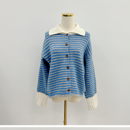
dan kad prabayar)
peribadi yang disenaraikan seperti di atas akan dikumpul dan digunakan
2. Pilihan kaedah pembayaran "Pembayaran Ansuran Gogo", selepas
oleh AFTEE, sila jangan gunakan perkhidmatan ini.
pesanan ditubuhkan, akan secara automatik dialihkan ke proses
transaksi Gogo, selepas pengesahan nombor telefon, pilih bilangan
ansuran yang diingini, tarikh akhir pembayaran, dan setelah
mengesahkan pembayaran, transaksi akan selesai.
3. Jumlah kelulusan sebenar, bilangan ansuran dan jumlah bayaran
adalah berdasarkan halaman pengesahan transaksi seterusnya.
4. Dalam masa 30 minit selepas pesanan ditubuhkan, jika tidak pergi
untuk mengesahkan transaksi atau jika tidak lulus semakan, pesanan
akan dibatalkan secara automatik. Jika terdapat situasi "pindah untuk
semakan khusus" yang tidak lulus, ini menunjukkan bahawa sistem
penilaian tidak mencukupi, tiada penjelasan mengenai kandungan
penilaian boleh diberikan.
【Penerangan Kaedah Pembayaran】
1. Pembayaran ansuran tidak digabungkan dalam bil telekomunikasi,
"Pembayaran Ansuran Gogo" akan menghantar SMS peringatan
pembayaran selepas tarikh penyelesaian bulanan.
2. Melalui pautan SMS untuk membuka bil, anda boleh memilih untuk
membayar melalui "Kod bar kedai serbaneka / Kedai rasmi Taiwan
Mobile / Pemindahan bank / Pembayaran J街口 / iPASS MONEY" dan
saluran lain.
【Nota Penting】