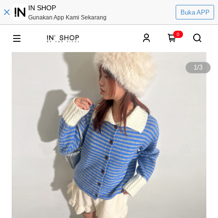
IN SHOP
Buka APP
Gunakan App Kami Sekarang
0
1
/
3