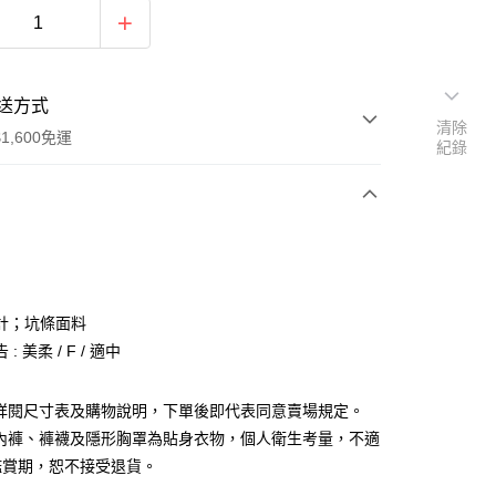
送方式
清除
1,600免運
紀錄
次付款
付款
計；坑條面料
: 美柔 / F / 適中
請詳閱尺寸表及購物說明，下單後即代表同意賣場規定。
、內褲、褲襪及隱形胸罩為貼身衣物，個人衛生考量，不適
y
鑑賞期，恕不接受退貨。
分期