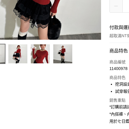
付款與運
超取滿NT$
付款方式
商品特色
信用卡一
商品編號
11400978
超商取貨
商品特色
LINE Pay
挖洞設
試穿報告 
Apple Pay
銷售重點
街口支付
*訂購前
*內搭褲
Google Pa
用於七日
大哥付你