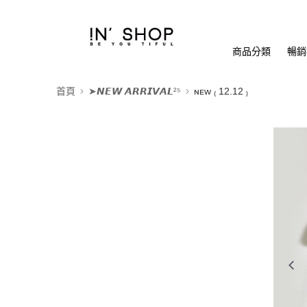
商品分類
暢銷排
首頁
➤𝙉𝙀𝙒 𝘼𝙍𝙍𝙄𝙑𝘼𝙇²⁵
ɴᴇᴡ ₍ 12.12 ₎