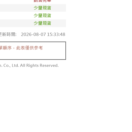
付款
恩沛科技股份有限公司提供之「AFTEE先享後付」服務完成之
依本服務之必要範圍內提供個人資料，並將交易相關給付款項請
0，滿NT$1,800(含以上)免運費
讓予恩沛科技股份有限公司。
個人資料處理事宜，請瀏覽以下網址：
1取貨
ee.tw/terms/#terms3
0，滿NT$1,600(含以上)免運費
年的使用者請事先徵得法定代理人或監護人之同意方可使用
E先享後付」，若未經同意申辦者引起之損失，本公司不負相關責
AFTEE先享後付」時，將依據個別帳號之用戶狀況，依本公司
00，滿NT$2,500(含以上)免運費
核予不同之上限額度；若仍有額度不足之情形，本公司將視審查
用戶進行身份認證。
配送
查看運費
一人註冊多個帳號或使用他人資訊註冊。若發現惡意使用之情
科技股份有限公司將有權停止該用戶之使用額度並採取法律行