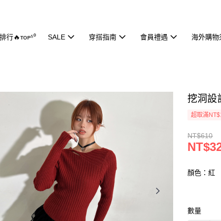
行🔥ᴛᴏᴘ⁵⁰
SALE
穿搭指南
會員禮遇
海外購物
挖洞設計
超取滿NT$
NT$610
NT$3
顏色：紅
數量