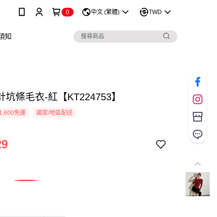
0
中文 (繁體)
TWD
須知
坑條毛衣-紅【KT224753】
1,600免運
國家/地區配送
29