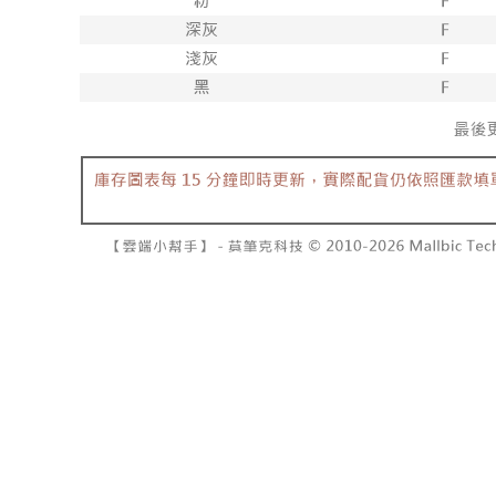
7-11取貨
１．透過由
交易，需
每筆NT$6
求債權轉
２．關於
付款後7-1
https://aft
每筆NT$6
３．未成
「AFTE
宅配
任。
４．使用「
每筆NT$1
即時審查
結果請求
國家/地區
５．嚴禁
形，恩沛
動。