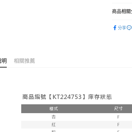
相關說明
【大哥付
商品相關分
AFTEE先
1.本服務
2.付款方
相關說明
➤𝙉𝙀𝙒 𝘼𝙍
流程，驗
【關於「A
分享
ATM付款
完成交易
AFTEE
人氣商品
3.實際核
便利好安
4.訂單成
１．簡單
【上衣】
消。如遇
２．便利
運送方式
無法說明
３．安心
【繳款方
全家取貨
說明
相關推薦
1.分期款
【「AFT
醒簡訊。
每筆NT$6
１．於結帳
2.透過簡
付」結帳
帳／街口支
付款後全
２．訂單
３．收到繳
每筆NT$6
【注意事
／ATM／
1.本服務
※ 請注意
已關閉，
用戶於交
絡購買商品
款買賣價
先享後付
每筆NT$10
2.基於同
※ 交易是
資料（包
是否繳費成
已關閉，請
用，由本
付客戶支
每筆NT$10
3.完整用
【注意事