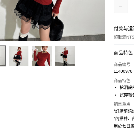
付款与运
超取满NT$
付款方式
商品特色
信用卡一
商品编号
11400978
超商取货
商品特色
LINE Pay
挖洞設
試穿報告 
Apple Pay
销售重点
街口支付
*訂購前
*內搭褲
Google Pa
用於七日
大哥付你