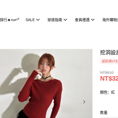
行🔥ᴛᴏᴘ⁵⁰
SALE
穿搭指南
會員禮遇
海外購物
挖洞設計
超取满NT$
NT$610
NT$3
顏色：紅
数量