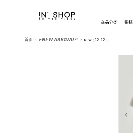
商品分类
暢銷排
首页
➤𝙉𝙀𝙒 𝘼𝙍𝙍𝙄𝙑𝘼𝙇²⁵
ɴᴇᴡ ₍ 12.12 ₎