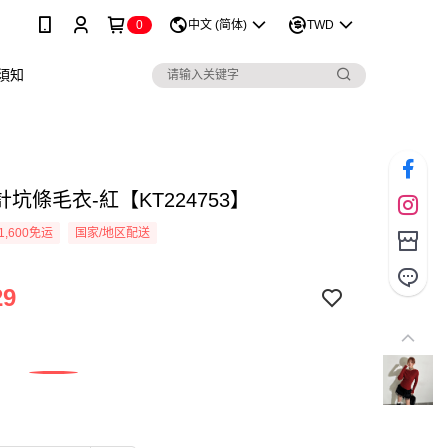
0
中文 (简体)
TWD
須知
坑條毛衣-紅【KT224753】
1,600免运
国家/地区配送
29