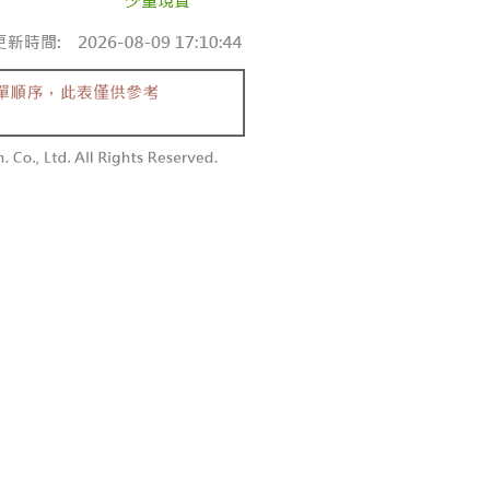
付款
額須大於NT$30
僅支援台灣會員
0，满NT$1,800(含以上)免运费
條款
1取貨
E先享後付」(下稱本服務)乃由恩沛科技股份有限公司(下稱 AFTEE
0，满NT$1,600(含以上)免运费
並由 AFTEE 向您收取款項。因使用本服務所須提供之個人資料
限於訂購人姓名、電話，收件人姓名、電話、收件地址)，將交付
EE 於本服務必要服務範圍內運用。關於 AFTEE 對於個人資料之蒐
利用，詳參 AFTEE 官網之『個人資料蒐集、處理及利用告知聲
00，满NT$2,500(含以上)免运费
s://aftee.tw/privacypolicy/
）。
配送
查看运费
繳費期限，將根據當次的金額加收年利率 16% 的逾期滯納金。
使用者，請事先徵得法定代理人或監護人之同意方可使用
個人資料之處理、利用有任何疑問，或欲行使相關法律權利，請
科技股份有限公司。若您不同意我們將上開所示之個人資料，連
買訂單資訊提供予 AFTEE ，或讓 AFTEE 蒐集處理利用您的個
請勿選用本服務。