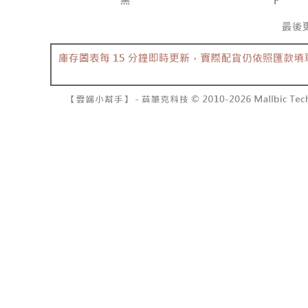
7-11取貨
2. 結帳金
3. 目前
每笔NT$6
三、聲明
付款後7-1
「AFTE
每笔NT$6
)所提供，
(包含但不
宅配
予 AFT
集、處理、
每笔NT$1
明』（
http
國家/地區
若款項超過
未成年的
AFTEE。
若您對於
聯繫恩沛
同必要之購
人資料，