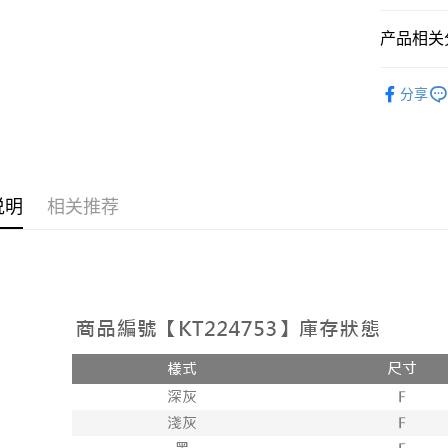
相关说明
【大哥付
产品相关分
AFTEE先
1. 本服
人月租型
相关说明
➤𝙉𝙀𝙒 𝘼𝙍
2. 付款
一、關於 A
分享
ATM付款
流程，验
1. 於付
人气商品
完成交易
窗。
3. 实际
2. 進行
【上衣】
4. 订单
3. 訂單
运送方式
消。如遇 
4. 下訂
容。
AFTEE 
全家取貨
说明
相关推荐
【缴款方
5. 收到
1. 分期
每笔NT$6
APP於四
短信。
2. 通过
付款後全
請留意繳費期
账／街口支付
享有最長 
每笔NT$6
【注意事
繳費期限，
已關閉，
1. 本服
算出。使用
过本服务
定能夠在期
每笔NT$10
本公司后
收到商品與
2. 基于
已關閉，請
资料（包
二、付款
每笔NT$10
用，由台
1. 初次
3. 完整
之上限額