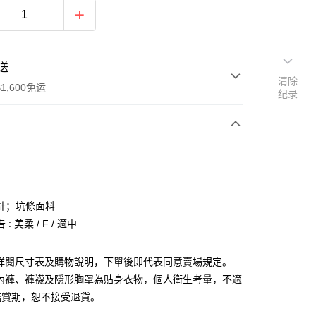
送
清除
1,600免运
纪录
次付款
付款
計；坑條面料
: 美柔 / F / 適中
請詳閱尺寸表及購物說明，下單後即代表同意賣場規定。
、內褲、褲襪及隱形胸罩為貼身衣物，個人衛生考量，不適
y
鑑賞期，恕不接受退貨。
分期