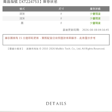
内容についての説明はいたしかねます。
5.商品受け取り時のお支払いは不要です。商品を確かめてから、SMSまた
付款後全家取貨
はアプリの通知に従って、4大コンビニ、またはATM/オンラインバンキン
グでお支払いください。
配送毎にNT$60、NT$1,600以上で送料無料
【支払い方法の説明】
1. 分割払いの金額は電信請求書に統合されず、「OP Pay Later」は毎月の
代金納付期限は最短で 14 日以内ですので、ご注意ください。AFTEE アプ
已關閉，請勿下單
締め日後に支払いリマインダーのSMSを送信します。
リをダウンロードして AFTEE 会員になるとお支払い期限を最長 45 日以内
2. SMSのリンクを通じて請求書を開いた後、「コンビニバーコード／台湾
配送毎にNT$10,000
まで延長できます。
大直営店舗／銀行振込／街口支払い／iPASS MONEY」などのチャネルで
支払いを選択できます。
已關閉，請勿下單(付取)
お支払期限は、ショップが請求した期日と、AFTEEで延長できる日数をも
とに計算されます。AFTEEで注文すると、商品を受け取るまで支払い期限
配送毎にNT$10,000
【注意事項】
を延長できますが、商品を期限内に受け取れない場合があります（例：予
1. 本サービスは「台湾大哥大株式会社」（以下「当社」といいます）によ
約商品や商品到着日が比較的遅い商品）。そのため、商品到着の有無に関
7-11取貨付款
って提供され、ユーザーが取引時に本サービスを通じて商品やサービスを
わらず、AFTEEで指定された期限内にお支払いください。
購入できるようにし、店舗が売買／分割払い売買の債権を当社に譲渡した
配送毎にNT$60、NT$1,800以上で送料無料
後、契約に基づいて当社の請求書で帳款を支払うことになります。
二、支払い限度額
2. 「OP Pay Later」を利用する契約関係の目的から、店舗はあなたの個人
付款後7-11取貨
1.初回 AFTEEを ご利用の際に、認証結果及び当社の審査の結果に基づ
情報（名前、電話または住所を含む）を台湾大哥大に提供し、収集、処理
き、限度額が設定されます。
配送毎にNT$60、NT$1,600以上で送料無料
および利用するために、当社があなた本人と分割請求書に必要な情報の確
2.決済金額は最低NT$20です。
認、照合および修正を行います。
3.現在、台湾の会員のみご利用いただけます。
宅配
3. 完全なユーザーサービス規約については、以下のリンクを参照してくだ
さい：
https://oppay.tw/userRule
三、利用規約「AFTEE代金後払い」（以下当サービスという）はネットプ
配送毎にNT$100、NT$2,500以上で送料無料
ロテクションズ（以下 AFTEE という）が提供し、AFTEEが代金を徴収し
ます。当サービスご利用の際に提供しなければならない個人情報（注文者
國家/地區配送
送料を確認
の氏名、電話番号、受取人の氏名、電話番号、受取人住所を含むがこれに