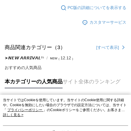
PC版の詳細についてを表示する
カスタマーサービス
商品関連カテゴリー（3）
[すべて表示]
➤𝙉𝙀𝙒 𝘼𝙍𝙍𝙄𝙑𝘼𝙇²⁵
ɴᴇᴡ ₍ 12.12 ₎
おすすめの人気商品
本カテゴリーの人気商品
サイト全体のランキング
当サイトではCookieを使用しています。当サイトのCookie使用に関する詳細
人気タグ
や、Cookieを無効にしたい場合のブラウザでの設定方法については、当サイト
「
プライバシーポリシー
」のCookieポリシーをご参照ください。お客さま
が、当サイトを引き続き使用される場合、当社がサイト利用規約のCookieポリ
詳しく見る >
シーに基づいてCookieを使用することに同意したものとみなします。