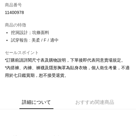
商品番号
コンビニ店頭代金引換
11400978
LINE Pay
商品の特徴
Apple Pay
挖洞設計；坑條面料
試穿報告 : 美柔 / F / 適中
JKOPAY
セールスポイント
Google Pay
*訂購前請詳閱尺寸表及購物說明，下單後即代表同意賣場規定。
OP Pay Later
*內搭褲、內褲、褲襪及隱形胸罩為貼身衣物，個人衛生考量，不適
説明
用於七日鑑賞期，恕不接受退貨。
【OP Pay Later 使用説明】
AFTEE代金後払い
1. 本サービスは台湾大哥大によって提供され、台湾大哥大のユーザーは追
加の申請なしで即時に利用可能です。
説明
2. 支払い方法で「OP Pay Later」を選択すると、注文が成立した後に自動
一、 AFTEE代金後払いについて
的に OP Pay Later の取引プロセスに移行し、携帯番号を確認後、分割払
ATM払い
詳細について
おすすめ関連商品
1.お支払い方法でAFTEE代金後払いを選択すると、携帯電話認証ウィンド
いの回数や支払い期限を選択し、支払いを確認すると取引が完了します。
ウが表示されます。
3. 実際の承認額、分割回数および費用については、後続の取引確認ページ
2.SMSで認証してお支払い手続を進めてください。
配送方法
を基準とします。
3.注文するときのお支払いは不要です。商品はご指定の住所に配送されま
4. 注文成立後30分以内に確認取引を行わない場合や審査が通過しない場
す。
全家取貨付款
合、注文は自動的にキャンセルされます。「転専審査」に未通過の状況が
4.ご注文が完了すると、携帯に支払い通知のSMSが届きます。アプリ会員
発生した場合は、システムの評価基準に達していないことを意味し、評価
配送毎にNT$60、NT$1,800以上で送料無料
の場合は、AFTEE アプリプッシュ通知が届きます。