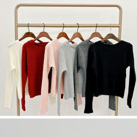
限らない）は、AFTEEに渡され当サービスで必要な範囲内で利用されま
す。AFTEEの個人情報の収集、処理、利用について、詳細はAFTEE公式ホ
ームページの『個人情報の収集、処理及び利用に関する声明』をご参照く
ださい（
https://aftee.tw/privacypolicy/
）。
AFTEEの初回ご利用の際に、審査を通過すれば、最高額がNT$10,000にな
ります。支払い期限を過ぎた場合、その金額に基づいて年利20%の遅延滞
納金が加算されます。未成年の利用者は、事前に法定代理人または後見人
の同意を得ればAFTEEをご利用いただけます。
個人情報の処理、利用について疑問がある、または関連する法律の権利を
行使したい場合は、ネットプロテクションズ
cs_tw@netprotections.co.jp
にご連絡ください。上記に示した個人情報を、必要な購入注文書とあわせ
てAFTEEにご提供いただく、またはAFTEEにあなたの個人情報の収集、処
理、利用を許可することににご同意いただけない場合は、当サービスを選
択しないでください。