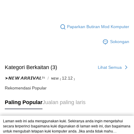
Paparkan Butiran Mod Komputer
Sokongan
Kategori Berkaitan (3)
Lihat Semua
➤𝙉𝙀𝙒 𝘼𝙍𝙍𝙄𝙑𝘼𝙇²⁵
ɴᴇᴡ ₍ 12.12 ₎
Rekomendasi Popular
Paling Popular
Jualan paling laris
Laman web ini ada menggunakan kuki. Sekiranya anda ingin mengetahui
Tag Popular
secara terperinci bagaimana kuki digunakan di laman web ini, dan bagaimana
untuk mengubah tetapan kuki komputer anda. Jika anda tidak mahu