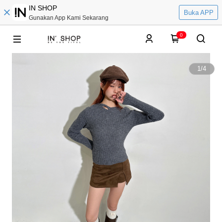
IN SHOP
Buka APP
Gunakan App Kami Sekarang
0
1
/
4