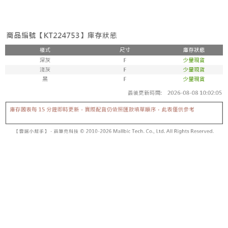
3. Tiada bayaran diperlukan apabila pesanan disahkan. Produk akan
mudah alih anda, memilih bilangan ansuran, dan menetapkan tarikh
dihantar ke alamat yang ditetapkan.
全家取貨付款
akhir pembayaran. Transaksi akan dianggap selesai setelah pembayaran
4. Setelah pesanan disahkan, anda akan menerima SMS pembayaran
disahkan.
NT$60/pesanan | Penghantaran percuma untuk pesanan
manakala ahli aplikasi akan menerima pemberitahuan tolak aplikasi
NT$1,800 atau lebih
AFTEE.
Had kredit yang diluluskan, tempoh ansuran yang tersedia, dan yuran
5. Tiada bayaran diperlukan apabila anda menerima produk. Sila buat
yang dikenakan adalah tertakluk kepada maklumat yang dinyatakan
pembayaran di empat kedai serbaneka utama, ATM atau perbankan
付款後全家取貨
pada halaman pengesahan transaksi seterusnya.
dalam talian dengan SMS pembayaran atau pemberitahuan tolak aplikasi
NT$60/pesanan | Penghantaran percuma untuk pesanan
AFTEE.
Jika transaksi tidak disahkan dalam masa 30 minit selepas pesanan
NT$1,600 atau lebih
dibuat, atau jika permohonan gagal dalam proses semakan, pesanan
Sila ambil perhatian bahawa tempoh pembayaran adalah 14 hari. Walau
akan dibatalkan secara automatik. Jika permohonan gagal pada
已關閉，請勿下單
bagaimanapun, bagi mereka yang telah memuat turun Aplikasi AFTEE
peringkat "semakan manual", ini bermakna kriteria pemarkahan sistem
dan mendaftar sebagai ahli AFTEE boleh menikmati tempoh pembayaran
NT$10,000/pesanan
tidak dipenuhi; butiran penilaian khusus tidak akan didedahkan.
sehingga 45 hari.
已關閉，請勿下單(付取)
[Arahan Pembayaran]
Tempoh pembayaran dikira dari masa kedai meminta pembayaran anda,
ditambah dengan bilangan hari yang boleh dilanjutkan oleh AFTEE. Anda
NT$10,000/pesanan
Pembayaran ansuran melalui OP Pay Later akan dibilkan secara
boleh melanjutkan tempoh pembayaran anda sebelum anda menerima
berasingan dan tidak termasuk dalam bil telekom anda. SMS peringatan
pesanan. Walau bagaimanapun, tiada jaminan bahawa anda boleh
7-11取貨付款
pembayaran akan dihantar selepas kitaran bil bulanan.
menerima pesanan anda semasa tempoh pembayaran (cth.: produk
NT$60/pesanan | Penghantaran percuma untuk pesanan
prapesanan atau produk yang mungkin mengambil masa yang lebih
Selepas mengakses bil melalui pautan dalam SMS, anda boleh
NT$1,800 atau lebih
lama untuk dihantar). Oleh itu, anda dikehendaki membuat pembayaran
menyelesaikan pembayaran anda melalui salah satu saluran berikut: kod
kepada AFTEE dalam tempoh sama ada anda menerima pesanan.
bar kedai serbaneka, kedai runcit Taiwan Mobile, pemindahan bank,
付款後7-11取貨
JKOPay, atau iPASS MONEY.
Kedua, Sekatan Pembayaran