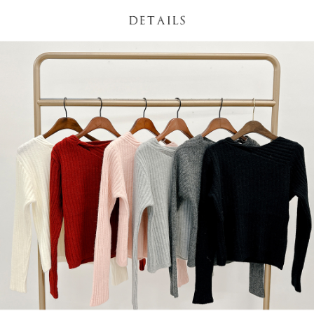
NT$60/pesanan | Penghantaran percuma untuk pesanan
1. Jumlah yang diperakui untuk pengguna kali pertama boleh sehingga
[Nota Penting]
NT$1,600 atau lebih
NT$10,000. Amaun diperakui sebenar yang diluluskan akan berdasarkan
keputusan pensijilan dan semakan oleh AFTEE.
Perkhidmatan ini disediakan oleh Taiwan Mobile Co., Ltd. (“Syarikat”),
宅配
2. Amaun perbelanjaan minimum mestilah lebih besar daripada NT$20.
yang membolehkan pelanggan membeli barangan atau perkhidmatan
3. Pada masa ini hanya tersedia untuk ahli Taiwan.
NT$100/pesanan | Penghantaran percuma untuk pesanan
melalui perkhidmatan ini pada masa transaksi. Hasil daripada pembelian
atau pembayaran ansuran akan dipindahkan oleh peniaga kepada
NT$2,500 atau lebih
Ketiga, Syarat Perkhidmatan
Syarikat, dan pelanggan hendaklah membuat pembayaran mengikut
Perkhidmatan AFTEE Beli Sekarang Bayar Kemudian disediakan oleh NP
perjanjian menggunakan sistem bil Syarikat.
國家/地區配送
Kadar Penghantaran
Taiwan, Inc. dan AFTEE akan membuat bil kepada pengguna. AFTEE
akan menggunakan data peribadi yang dikumpul (termasuk nama
Untuk memenuhi hubungan kontrak yang terjalin melalui persetujuan
pembeli, no. telefon, nama penerima, no. telefon, alamat penerima) untuk
penggunaan OP Pay Later, peniaga akan memberikan maklumat peribadi
penggunaan perkhidmatan. Sila rujuk kepada "Penyata Pengumpulan
anda (termasuk nama, nombor telefon, atau alamat) kepada Syarikat bagi
Data Peribadi, Pemprosesan, Penggunaan"
tujuan pengumpulan, pemprosesan dan penggunaan data yang
(https://aftee.tw/privacypolicy/
) untuk maklumat lanjut.
diperlukan untuk pengebilan ansuran, termasuk pengesahan,
pengesahan semula dan pembetulan.
Jumlah yang diperakui untuk pengguna kali pertama yang lulus
kelulusan boleh sehingga NT$10,000. Jika pengguna tidak membuat
Untuk terma perkhidmatan penuh, sila rujuk pautan berikut:
pembayaran dalam tempoh tersebut, yuran pembayaran lewat sebanyak
https://oppay.tw/userRule
" target="_blank" class="link revert-
20% setahun akan dikenakan. Pengguna bawah umur dikehendaki
style">https://oppay.tw/userRule
mendapatkan kebenaran daripada ibu bapa atau penjaga yang sah
untuk menggunakan AFTEE.
【Panduan Penggunaan Pembayaran Ansuran Gogo】
1. Perkhidmatan ini disediakan oleh Taiwan Mobile, pengguna telefon
Sila hubungi NP Taiwan Inc. di
cs_tw@netprotections.co.jp
jika anda
mudah alih boleh segera menggunakan tanpa perlu memohon lagi.
mempunyai sebarang kebimbangan mengenai pemprosesan dan
(Hanya untuk nombor langganan peribadi, tidak terbuka untuk syarikat
penggunaan pada data peribadi. Jika anda tidak bersetuju dengan data