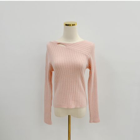
dan kad prabayar)
peribadi yang disenaraikan seperti di atas akan dikumpul dan digunakan
2. Pilihan kaedah pembayaran "Pembayaran Ansuran Gogo", selepas
oleh AFTEE, sila jangan gunakan perkhidmatan ini.
pesanan ditubuhkan, akan secara automatik dialihkan ke proses
transaksi Gogo, selepas pengesahan nombor telefon, pilih bilangan
ansuran yang diingini, tarikh akhir pembayaran, dan setelah
mengesahkan pembayaran, transaksi akan selesai.
3. Jumlah kelulusan sebenar, bilangan ansuran dan jumlah bayaran
adalah berdasarkan halaman pengesahan transaksi seterusnya.
4. Dalam masa 30 minit selepas pesanan ditubuhkan, jika tidak pergi
untuk mengesahkan transaksi atau jika tidak lulus semakan, pesanan
akan dibatalkan secara automatik. Jika terdapat situasi "pindah untuk
semakan khusus" yang tidak lulus, ini menunjukkan bahawa sistem
penilaian tidak mencukupi, tiada penjelasan mengenai kandungan
penilaian boleh diberikan.
【Penerangan Kaedah Pembayaran】
1. Pembayaran ansuran tidak digabungkan dalam bil telekomunikasi,
"Pembayaran Ansuran Gogo" akan menghantar SMS peringatan
pembayaran selepas tarikh penyelesaian bulanan.
2. Melalui pautan SMS untuk membuka bil, anda boleh memilih untuk
membayar melalui "Kod bar kedai serbaneka / Kedai rasmi Taiwan
Mobile / Pemindahan bank / Pembayaran J街口 / iPASS MONEY" dan
saluran lain.
【Nota Penting】