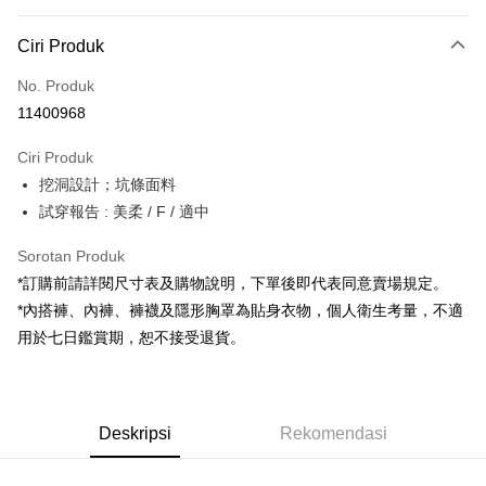
Kaedah Pembayaran
Ciri Produk
Kad Kredit (Bayaran Penuh)
No. Produk
Pengambilan di Kedai Serbaneka
11400968
LINE Pay
Ciri Produk
Apple Pay
挖洞設計；坑條面料
試穿報告 : 美柔 / F / 適中
JKOPAY
Google Pay
Sorotan Produk
*訂購前請詳閱尺寸表及購物說明，下單後即代表同意賣場規定。
OP Pay Later
*內搭褲、內褲、褲襪及隱形胸罩為貼身衣物，個人衛生考量，不適
Deskripsi
用於七日鑑賞期，恕不接受退貨。
[Terma Penggunaan untuk OP Pay Later]
AFTEE
Perkhidmatan ini disediakan oleh Taiwan Mobile dan tersedia untuk
Deskripsi
pengguna Taiwan Mobile tanpa memerlukan permohonan tambahan.
Pertama, Mengenai Perkhidmatan AFTEE Beli Sekarang Bayar Kemudian
Pemindahan ATM
Deskripsi
Rekomendasi
1. Dengan memilih AFTEE sebagai kaedah pembayaran, mesej
Jika anda memilih OP Pay Later sebagai kaedah pembayaran, sistem
pengesahan AFTEE akan muncul.
akan mengarahkan anda secara automatik ke proses transaksi OP Pay
2. Anda boleh meneruskan pembayaran selepas pengesahan SMS.
Pilihan Penghantaran
Later selepas pesanan dibuat. Anda perlu mengesahkan nombor telefon