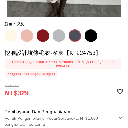
顏色：深灰
挖洞設計坑條毛衣-深灰【KT224753】
Penuh Pengambilan di Kedai Serbaneka, NT$1,600 penghataran
percuma
Penghantaran Negara/Wilayah
NT$610
NT$329
Pembayaran Dan Penghantaran
Penuh Pengambilan di Kedai Serbaneka, NT$1,600
penghataran percuma