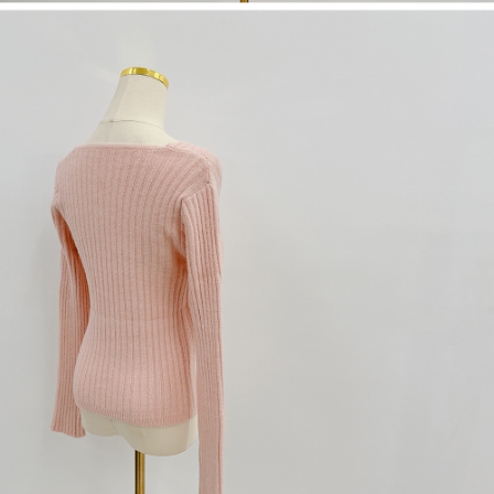
1. Perkhidmatan ini disediakan oleh "Taiwan Mobile Co., Ltd." untuk
membolehkan pengguna membeli produk atau perkhidmatan melalui
perkhidmatan ini semasa transaksi, dan kedai akan menyerahkan hak
tuntutan harga jual/beli ansuran kepada syarikat ini untuk membayar bil
menggunakan bil syarikat ini.
2. Berdasarkan tujuan kontrak persetujuan pembayaran menggunakan
"Pembayaran Ansuran Gogo", kedai akan memberikan maklumat peribadi
anda (termasuk nama, telefon atau alamat) kepada Taiwan Mobile untuk
pengumpulan, pemprosesan dan penggunaan, untuk pengesahan,
semakan dan pembetulan data yang diperlukan untuk bil ansuran oleh
Taiwan Mobile.
3. Sila baca syarat perkhidmatan pengguna secara lengkap melalui
pautan berikut: https://oppay.tw/userRule