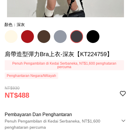
顏色：深灰
肩帶造型彈力Bra上衣-深灰【KT224759】
Penuh Pengambilan di Kedai Serbaneka, NT$1,600 penghataran
percuma
Penghantaran Negara/Wilayah
NT$930
NT$488
Pembayaran Dan Penghantaran
Penuh Pengambilan di Kedai Serbaneka, NT$1,600
penghataran percuma