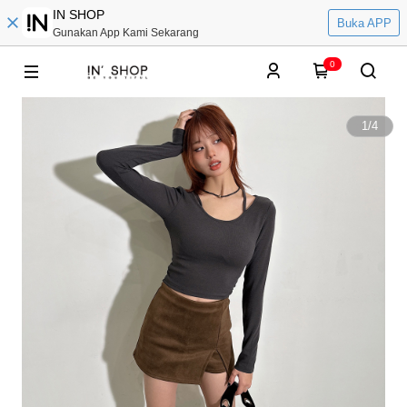
IN SHOP
Buka APP
Gunakan App Kami Sekarang
0
1
/
4