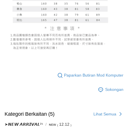
NT$60/pesanan | Penghantaran percuma untuk pesanan
1. Jumlah yang diperakui untuk pengguna kali pertama boleh sehingga
[Nota Penting]
NT$1,600 atau lebih
NT$10,000. Amaun diperakui sebenar yang diluluskan akan berdasarkan
keputusan pensijilan dan semakan oleh AFTEE.
Perkhidmatan ini disediakan oleh Taiwan Mobile Co., Ltd. (“Syarikat”),
宅配
2. Amaun perbelanjaan minimum mestilah lebih besar daripada NT$20.
yang membolehkan pelanggan membeli barangan atau perkhidmatan
3. Pada masa ini hanya tersedia untuk ahli Taiwan.
NT$100/pesanan | Penghantaran percuma untuk pesanan
melalui perkhidmatan ini pada masa transaksi. Hasil daripada pembelian
atau pembayaran ansuran akan dipindahkan oleh peniaga kepada
NT$2,500 atau lebih
Ketiga, Syarat Perkhidmatan
Syarikat, dan pelanggan hendaklah membuat pembayaran mengikut
Perkhidmatan AFTEE Beli Sekarang Bayar Kemudian disediakan oleh NP
perjanjian menggunakan sistem bil Syarikat.
國家/地區配送
Kadar Penghantaran
Taiwan, Inc. dan AFTEE akan membuat bil kepada pengguna. AFTEE
akan menggunakan data peribadi yang dikumpul (termasuk nama
Untuk memenuhi hubungan kontrak yang terjalin melalui persetujuan
pembeli, no. telefon, nama penerima, no. telefon, alamat penerima) untuk
penggunaan OP Pay Later, peniaga akan memberikan maklumat peribadi
penggunaan perkhidmatan. Sila rujuk kepada "Penyata Pengumpulan
anda (termasuk nama, nombor telefon, atau alamat) kepada Syarikat bagi
Data Peribadi, Pemprosesan, Penggunaan"
tujuan pengumpulan, pemprosesan dan penggunaan data yang
(https://aftee.tw/privacypolicy/
) untuk maklumat lanjut.
diperlukan untuk pengebilan ansuran, termasuk pengesahan,
Paparkan Butiran Mod Komputer
pengesahan semula dan pembetulan.
Jumlah yang diperakui untuk pengguna kali pertama yang lulus
kelulusan boleh sehingga NT$10,000. Jika pengguna tidak membuat
Untuk terma perkhidmatan penuh, sila rujuk pautan berikut:
Sokongan
pembayaran dalam tempoh tersebut, yuran pembayaran lewat sebanyak
https://oppay.tw/userRule
" target="_blank" class="link revert-
20% setahun akan dikenakan. Pengguna bawah umur dikehendaki
style">https://oppay.tw/userRule
mendapatkan kebenaran daripada ibu bapa atau penjaga yang sah
untuk menggunakan AFTEE.
【Panduan Penggunaan Pembayaran Ansuran Gogo】
1. Perkhidmatan ini disediakan oleh Taiwan Mobile, pengguna telefon
Kategori Berkaitan (5)
Lihat Semua
Sila hubungi NP Taiwan Inc. di
cs_tw@netprotections.co.jp
jika anda
mudah alih boleh segera menggunakan tanpa perlu memohon lagi.
mempunyai sebarang kebimbangan mengenai pemprosesan dan
(Hanya untuk nombor langganan peribadi, tidak terbuka untuk syarikat
➤𝙉𝙀𝙒 𝘼𝙍𝙍𝙄𝙑𝘼𝙇²⁵
ɴᴇᴡ ₍ 12.12 ₎
penggunaan pada data peribadi. Jika anda tidak bersetuju dengan data