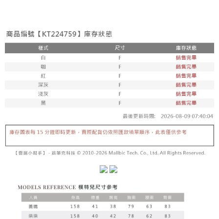
3. Tiada bayaran diperlukan apabila pesanan disahkan. Produk akan
mudah alih anda, memilih bilangan ansuran, dan menetapkan tarikh
dihantar ke alamat yang ditetapkan.
全家取貨付款
akhir pembayaran. Transaksi akan dianggap selesai setelah pembayaran
4. Setelah pesanan disahkan, anda akan menerima SMS pembayaran
disahkan.
NT$60/pesanan | Penghantaran percuma untuk pesanan
manakala ahli aplikasi akan menerima pemberitahuan tolak aplikasi
NT$1,800 atau lebih
AFTEE.
Had kredit yang diluluskan, tempoh ansuran yang tersedia, dan yuran
5. Tiada bayaran diperlukan apabila anda menerima produk. Sila buat
yang dikenakan adalah tertakluk kepada maklumat yang dinyatakan
pembayaran di empat kedai serbaneka utama, ATM atau perbankan
付款後全家取貨
pada halaman pengesahan transaksi seterusnya.
dalam talian dengan SMS pembayaran atau pemberitahuan tolak aplikasi
NT$60/pesanan | Penghantaran percuma untuk pesanan
AFTEE.
Jika transaksi tidak disahkan dalam masa 30 minit selepas pesanan
NT$1,600 atau lebih
dibuat, atau jika permohonan gagal dalam proses semakan, pesanan
Sila ambil perhatian bahawa tempoh pembayaran adalah 14 hari. Walau
akan dibatalkan secara automatik. Jika permohonan gagal pada
已關閉，請勿下單
bagaimanapun, bagi mereka yang telah memuat turun Aplikasi AFTEE
peringkat "semakan manual", ini bermakna kriteria pemarkahan sistem
dan mendaftar sebagai ahli AFTEE boleh menikmati tempoh pembayaran
NT$10,000/pesanan
tidak dipenuhi; butiran penilaian khusus tidak akan didedahkan.
sehingga 45 hari.
已關閉，請勿下單(付取)
[Arahan Pembayaran]
Tempoh pembayaran dikira dari masa kedai meminta pembayaran anda,
ditambah dengan bilangan hari yang boleh dilanjutkan oleh AFTEE. Anda
NT$10,000/pesanan
Pembayaran ansuran melalui OP Pay Later akan dibilkan secara
boleh melanjutkan tempoh pembayaran anda sebelum anda menerima
berasingan dan tidak termasuk dalam bil telekom anda. SMS peringatan
pesanan. Walau bagaimanapun, tiada jaminan bahawa anda boleh
7-11取貨付款
pembayaran akan dihantar selepas kitaran bil bulanan.
menerima pesanan anda semasa tempoh pembayaran (cth.: produk
NT$60/pesanan | Penghantaran percuma untuk pesanan
prapesanan atau produk yang mungkin mengambil masa yang lebih
Selepas mengakses bil melalui pautan dalam SMS, anda boleh
NT$1,800 atau lebih
lama untuk dihantar). Oleh itu, anda dikehendaki membuat pembayaran
menyelesaikan pembayaran anda melalui salah satu saluran berikut: kod
kepada AFTEE dalam tempoh sama ada anda menerima pesanan.
bar kedai serbaneka, kedai runcit Taiwan Mobile, pemindahan bank,
付款後7-11取貨
JKOPay, atau iPASS MONEY.
Kedua, Sekatan Pembayaran