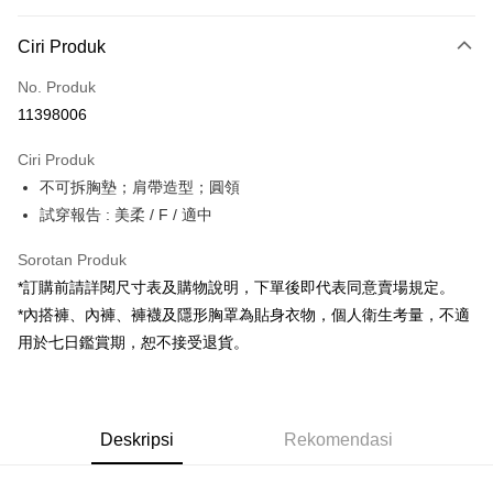
Kaedah Pembayaran
Ciri Produk
Kad Kredit (Bayaran Penuh)
No. Produk
Pengambilan di Kedai Serbaneka
11398006
LINE Pay
Ciri Produk
Apple Pay
不可拆胸墊；肩帶造型；圓領
試穿報告 : 美柔 / F / 適中
JKOPAY
Google Pay
Sorotan Produk
*訂購前請詳閱尺寸表及購物說明，下單後即代表同意賣場規定。
OP Pay Later
*內搭褲、內褲、褲襪及隱形胸罩為貼身衣物，個人衛生考量，不適
Deskripsi
用於七日鑑賞期，恕不接受退貨。
[Terma Penggunaan untuk OP Pay Later]
AFTEE
Perkhidmatan ini disediakan oleh Taiwan Mobile dan tersedia untuk
Deskripsi
pengguna Taiwan Mobile tanpa memerlukan permohonan tambahan.
Pertama, Mengenai Perkhidmatan AFTEE Beli Sekarang Bayar Kemudian
Pemindahan ATM
Deskripsi
Rekomendasi
1. Dengan memilih AFTEE sebagai kaedah pembayaran, mesej
Jika anda memilih OP Pay Later sebagai kaedah pembayaran, sistem
pengesahan AFTEE akan muncul.
akan mengarahkan anda secara automatik ke proses transaksi OP Pay
2. Anda boleh meneruskan pembayaran selepas pengesahan SMS.
Pilihan Penghantaran
Later selepas pesanan dibuat. Anda perlu mengesahkan nombor telefon