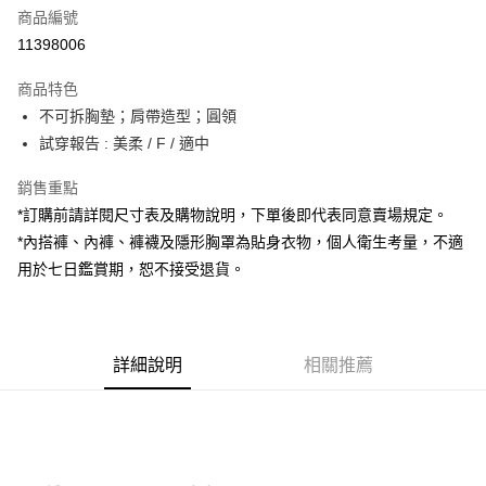
商品編號
超商取貨付款
11398006
LINE Pay
商品特色
Apple Pay
不可拆胸墊；肩帶造型；圓領
試穿報告 : 美柔 / F / 適中
街口支付
銷售重點
Google Pay
*訂購前請詳閱尺寸表及購物說明，下單後即代表同意賣場規定。
大哥付你分期
*內搭褲、內褲、褲襪及隱形胸罩為貼身衣物，個人衛生考量，不適
相關說明
用於七日鑑賞期，恕不接受退貨。
【大哥付你分期使用說明】
AFTEE先享後付
1.本服務由台灣大哥大提供，台灣大哥大用戶可立即使用無須另外申請。
2.付款方式選擇「大哥付你分期」，訂單成立後會自動跳轉到大哥付的交易
相關說明
流程，驗證手機門號後，選擇欲分期的期數、繳款截止日，確認付款後即完
【關於「AFTEE先享後付」】
成交易。
詳細說明
相關推薦
ATM付款
AFTEE先享後付是「在收到商品之後才付款」的支付方式。 讓您購物簡單
3.實際核准額度、可分期數及費用金額請依後續交易確認頁面所載為準。
便利好安心！
4.訂單成立30分鐘內，如未前往確認交易或遇審核未通過，訂單將自動取
１．簡單：不需註冊會員、不需綁卡、不需儲值。
運送方式
消。如遇「轉專審核」未通過狀況，表示未達大哥付你分期系統評分，恕無
２．便利：只要手機號碼，簡訊認證，即可結帳。
法說明評估內容。
３．安心：先確認商品／服務後，再付款。
全家取貨付款
【繳款方式說明】
1.分期款項不併入電信帳單，「大哥付你分期」於每月結算日後寄送繳費提
每筆NT$60，滿NT$1,800(含以上)免運費