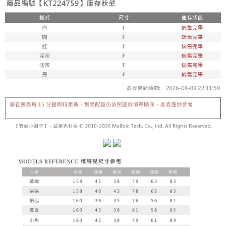
【「AFTEE先享後付」結帳流程】
醒簡訊。
１．於結帳方式選擇「AFTEE先享後付」後，將跳轉至「AFTEE先享後付」
2.透過簡訊連結打開帳單後，可選擇「超商條碼／台灣大直營門市／銀行轉
付款後全家取貨
結帳頁面，進行簡訊認證並確認金額後，即可完成結帳。
帳／街口支付／iPASS MONEY」等通路繳費。
２．訂單成立數日內，您將收到繳費通知簡訊。
每筆NT$60，滿NT$1,600(含以上)免運費
３．收到繳費通知簡訊後14天內，點擊此簡訊中的連結，可透過四大超商／
【注意事項】
ATM／網路銀行／等多元方式進行付款，方視為交易完成。
已關閉，請勿下單
1.本服務係由「台灣大哥大股份有限公司」（以下簡稱本公司）所提供，讓
※ 請注意：結帳手續完成當下不需立刻繳費，但若您需要取消訂單，請聯絡
用戶於交易時，得透過本服務購買商品或服務，並由商店將買賣／分期付款
每筆NT$10,000
購買商品的店家。未經商家同意取消之訂單仍視為有效，需透過AFTEE先享
買賣價金債權讓與本公司後，依約使用本公司帳單繳交帳款。
後付繳納相關費用。
2.基於同意付款使用「大哥付你分期」之契約關係目的，商店將以您的個人
已關閉，請勿下單(付取)
※ 交易是否成功請以「AFTEE先享後付 」之結帳頁面顯示為準，若有關於
資料（包含姓名、電話或地址）提供予台灣大哥大進項蒐集、處理及利用，
是否繳費成功／繳費後需取消欲退款等相關疑問，請聯繫「AFTEE先享後付
每筆NT$10,000
由本公司與您本人進行分期帳單所需資料之確認、核對及更正。
客戶支援中心」
https://netprotections.freshdesk.com/support/home
3.完整用戶服務條款，請詳閱以下連結：
https://oppay.tw/userRule
7-11取貨付款
【注意事項】
１．透過由恩沛科技股份有限公司提供之「AFTEE先享後付」服務完成之交
每筆NT$60，滿NT$1,800(含以上)免運費
易，需依本服務之必要範圍內提供個人資料，並將交易相關給付款項請求債
權轉讓予恩沛科技股份有限公司。
付款後7-11取貨
２．關於個人資料處理事宜，請瀏覽以下網址：
每筆NT$60，滿NT$1,600(含以上)免運費
https://aftee.tw/terms/#terms3
３．未成年的使用者請事先徵得法定代理人或監護人之同意方可使用
宅配
「AFTEE先享後付」，若未經同意申辦者引起之損失，本公司不負相關責
任。
每筆NT$100，滿NT$2,500(含以上)免運費
４．使用「AFTEE先享後付」時，將依據個別帳號之用戶狀況，依本公司即
時審查核予不同之上限額度；若仍有額度不足之情形，本公司將視審查結果
國家/地區配送
查看運費
請求用戶進行身份認證。