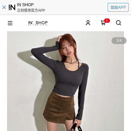
IN SHOP
開啟APP
立刻使用官方APP
0
1
/
4