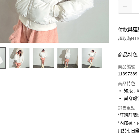
付款與運
超取滿NT$
付款方式
商品特色
信用卡一
商品編號
11397389
超商取貨
商品特色
LINE Pay
短版；
試穿報告 
Apple Pay
銷售重點
街口支付
*訂購前
*內搭褲
Google Pa
用於七日
大哥付你