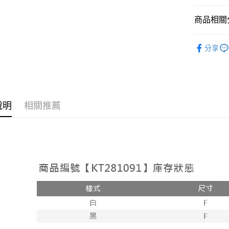
相關說明
【大哥付
商品相關分
AFTEE先
1.本服務
2.付款方
相關說明
➤𝙉𝙀𝙒 𝘼𝙍
流程，驗
【關於「A
分享
ATM付款
完成交易
AFTEE
人氣商品
3.實際核
便利好安
4.訂單成
１．簡單
【外著】
消。如遇
２．便利
運送方式
無法說明
３．安心
【繳款方
全家取貨
說明
相關推薦
1.分期款
【「AFT
醒簡訊。
每筆NT$6
１．於結帳
2.透過簡
付」結帳
帳／街口支
付款後全
２．訂單
３．收到繳
每筆NT$6
【注意事
／ATM／
1.本服務
※ 請注意
已關閉，
用戶於交
絡購買商品
款買賣價
先享後付
每筆NT$10
2.基於同
※ 交易是
資料（包
是否繳費成
已關閉，請
用，由本
付客戶支
每筆NT$10
3.完整用
【注意事