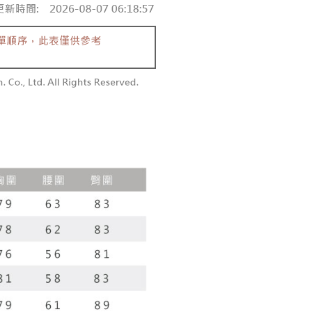
付款
恩沛科技股份有限公司提供之「AFTEE先享後付」服務完成之
依本服務之必要範圍內提供個人資料，並將交易相關給付款項請
0，滿NT$1,800(含以上)免運費
讓予恩沛科技股份有限公司。
個人資料處理事宜，請瀏覽以下網址：
1取貨
ee.tw/terms/#terms3
0，滿NT$1,600(含以上)免運費
年的使用者請事先徵得法定代理人或監護人之同意方可使用
E先享後付」，若未經同意申辦者引起之損失，本公司不負相關責
AFTEE先享後付」時，將依據個別帳號之用戶狀況，依本公司
00，滿NT$2,500(含以上)免運費
核予不同之上限額度；若仍有額度不足之情形，本公司將視審查
用戶進行身份認證。
配送
查看運費
一人註冊多個帳號或使用他人資訊註冊。若發現惡意使用之情
科技股份有限公司將有權停止該用戶之使用額度並採取法律行