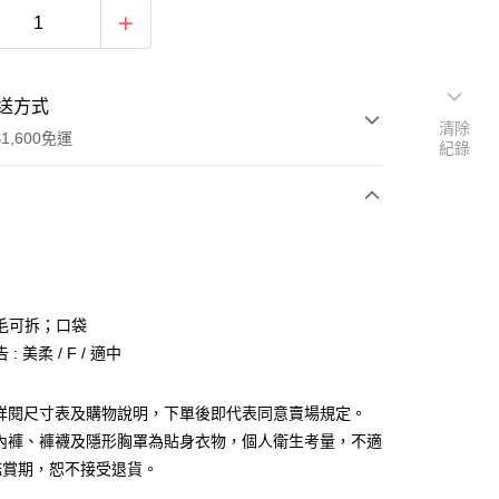
送方式
清除
1,600免運
紀錄
次付款
付款
毛可拆；口袋
: 美柔 / F / 適中
請詳閱尺寸表及購物說明，下單後即代表同意賣場規定。
、內褲、褲襪及隱形胸罩為貼身衣物，個人衛生考量，不適
y
鑑賞期，恕不接受退貨。
分期