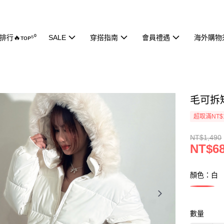
行🔥ᴛᴏᴘ⁵⁰
SALE
穿搭指南
會員禮遇
海外購物
毛可拆短
超取滿NT$
NT$1,490
NT$6
顏色：白
數量