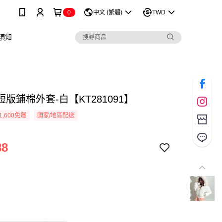
0
中文 (繁體)
TWD
須知
版鋪棉外套-白【KT281091】
1,600免運
國家/地區配送
88