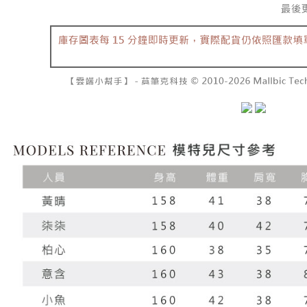
7-11取貨
１．透過由
交易，需
每筆NT$6
求債權轉
２．關於
付款後7-1
https://aft
每筆NT$6
３．未成
「AFTE
宅配
任。
４．使用「
每筆NT$1
即時審查
結果請求
國家/地區
５．嚴禁
形，恩沛
動。