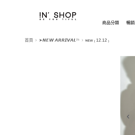
商品分類
暢銷排
首頁
➤𝙉𝙀𝙒 𝘼𝙍𝙍𝙄𝙑𝘼𝙇²⁵
ɴᴇᴡ ₍ 12.12 ₎