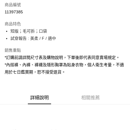
商品編號
超商取貨付款
11397385
LINE Pay
商品特色
Apple Pay
短版；毛可拆；口袋
試穿報告 : 美柔 / F / 適中
街口支付
銷售重點
Google Pay
*訂購前請詳閱尺寸表及購物說明，下單後即代表同意賣場規定。
大哥付你分期
*內搭褲、內褲、褲襪及隱形胸罩為貼身衣物，個人衛生考量，不適
相關說明
用於七日鑑賞期，恕不接受退貨。
【大哥付你分期使用說明】
AFTEE先享後付
1.本服務由台灣大哥大提供，台灣大哥大用戶可立即使用無須另外申請。
2.付款方式選擇「大哥付你分期」，訂單成立後會自動跳轉到大哥付的交易
相關說明
流程，驗證手機門號後，選擇欲分期的期數、繳款截止日，確認付款後即完
【關於「AFTEE先享後付」】
成交易。
詳細說明
相關推薦
ATM付款
AFTEE先享後付是「在收到商品之後才付款」的支付方式。 讓您購物簡單
3.實際核准額度、可分期數及費用金額請依後續交易確認頁面所載為準。
便利好安心！
4.訂單成立30分鐘內，如未前往確認交易或遇審核未通過，訂單將自動取
１．簡單：不需註冊會員、不需綁卡、不需儲值。
運送方式
消。如遇「轉專審核」未通過狀況，表示未達大哥付你分期系統評分，恕無
２．便利：只要手機號碼，簡訊認證，即可結帳。
法說明評估內容。
３．安心：先確認商品／服務後，再付款。
全家取貨付款
【繳款方式說明】
1.分期款項不併入電信帳單，「大哥付你分期」於每月結算日後寄送繳費提
每筆NT$60，滿NT$1,800(含以上)免運費