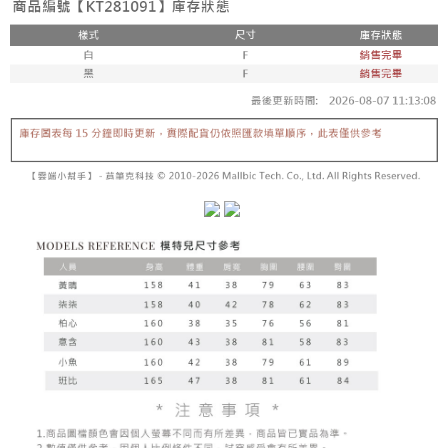
【「AFTEE先享後付」結帳流程】
醒簡訊。
１．於結帳方式選擇「AFTEE先享後付」後，將跳轉至「AFTEE先享後付」
2.透過簡訊連結打開帳單後，可選擇「超商條碼／台灣大直營門市／銀行轉
付款後全家取貨
結帳頁面，進行簡訊認證並確認金額後，即可完成結帳。
帳／街口支付／iPASS MONEY」等通路繳費。
２．訂單成立數日內，您將收到繳費通知簡訊。
每筆NT$60，滿NT$1,600(含以上)免運費
３．收到繳費通知簡訊後14天內，點擊此簡訊中的連結，可透過四大超商／
【注意事項】
ATM／網路銀行／等多元方式進行付款，方視為交易完成。
已關閉，請勿下單
1.本服務係由「台灣大哥大股份有限公司」（以下簡稱本公司）所提供，讓
※ 請注意：結帳手續完成當下不需立刻繳費，但若您需要取消訂單，請聯絡
用戶於交易時，得透過本服務購買商品或服務，並由商店將買賣／分期付款
每筆NT$10,000
購買商品的店家。未經商家同意取消之訂單仍視為有效，需透過AFTEE先享
買賣價金債權讓與本公司後，依約使用本公司帳單繳交帳款。
後付繳納相關費用。
2.基於同意付款使用「大哥付你分期」之契約關係目的，商店將以您的個人
已關閉，請勿下單(付取)
※ 交易是否成功請以「AFTEE先享後付 」之結帳頁面顯示為準，若有關於
資料（包含姓名、電話或地址）提供予台灣大哥大進項蒐集、處理及利用，
是否繳費成功／繳費後需取消欲退款等相關疑問，請聯繫「AFTEE先享後付
每筆NT$10,000
由本公司與您本人進行分期帳單所需資料之確認、核對及更正。
客戶支援中心」
https://netprotections.freshdesk.com/support/home
3.完整用戶服務條款，請詳閱以下連結：
https://oppay.tw/userRule
7-11取貨付款
【注意事項】
１．透過由恩沛科技股份有限公司提供之「AFTEE先享後付」服務完成之交
每筆NT$60，滿NT$1,800(含以上)免運費
易，需依本服務之必要範圍內提供個人資料，並將交易相關給付款項請求債
權轉讓予恩沛科技股份有限公司。
付款後7-11取貨
２．關於個人資料處理事宜，請瀏覽以下網址：
每筆NT$60，滿NT$1,600(含以上)免運費
https://aftee.tw/terms/#terms3
３．未成年的使用者請事先徵得法定代理人或監護人之同意方可使用
宅配
「AFTEE先享後付」，若未經同意申辦者引起之損失，本公司不負相關責
任。
每筆NT$100，滿NT$2,500(含以上)免運費
４．使用「AFTEE先享後付」時，將依據個別帳號之用戶狀況，依本公司即
時審查核予不同之上限額度；若仍有額度不足之情形，本公司將視審查結果
國家/地區配送
查看運費
請求用戶進行身份認證。