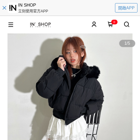
IN SHOP
開啟APP
立刻使用官方APP
0
1
/
5