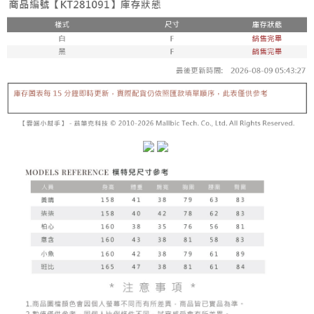
5. 收到商品當下無需繳費，確認無誤後，請再利用繳費通知簡訊或AFTEE
1. 分期款项不并入电信账单，“大哥付你分期”于每月结算日后寄送缴费提醒
APP於四大便利商店‧ATM/網銀等方式進行付款。
短信。
付款後全家取貨
2. 通过短信链接打开账单后，可选择 “超商条码／台湾大直营门市／银行转
請留意繳費期限為 14 天。唯有下載 AFTEE App 成為 AFTEE 會員者方能享
每笔NT$60，满NT$1,600(含以上)免运费
账／街口支付／iPASS MONEY”等通路缴费。
有最長 45 天內付款之服務。
已關閉，請勿下單
【注意事项】
繳費期限，為商家向您請款的時間，再加上使用AFTEE可延長的天數所計算
1. 本服务系由 “台湾大哥大股份有限公司”所提供，让用户于交易时，得通过
每笔NT$10,000
出。使用AFTEE下訂可以延長您收到商品前的繳費天數，但無法保證一定能
本服务购买商品或服务，并由商店将买卖／分期付款买卖价金债权让与本公
夠在期限內收到商品(例如:預購商品或預計到貨時間較長者)。因此無論收到
司后，依约使用本公司账单缴交账款。
已關閉，請勿下單(付取)
商品與否，仍需要請您在AFTEE規定的時間內完成繳費。
2. 基于同意付款使用 “大哥付你分期”之契约关系目的，商店将以您的个人资
每笔NT$10,000
料（包含姓名、电话或地址）提供予台湾大哥大进项收集、处理及利用，由
二、付款限制
台湾大哥大与本人进行分期账单所需资料之确认、核对及更正。
1. 初次使用 AFTEE 時，將依認證結果及本公司審查結果，核予每個人不同
7-11取貨付款
3. 完整用户服务条款，请详阅以下链接：
https://oppay.tw/userRule
之上限額度
2. 結帳金額須大於NT$30
每笔NT$60，满NT$1,800(含以上)免运费
3. 目前僅支援台灣會員
付款後7-11取貨
三、聲明條款
每笔NT$60，满NT$1,600(含以上)免运费
「AFTEE先享後付」(下稱本服務)乃由恩沛科技股份有限公司(下稱 AFTEE )
所提供，並由 AFTEE 向您收取款項。因使用本服務所須提供之個人資料(包
宅配
含但不限於訂購人姓名、電話，收件人姓名、電話、收件地址)，將交付予
AFTEE 於本服務必要服務範圍內運用。關於 AFTEE 對於個人資料之蒐集、
每笔NT$100，满NT$2,500(含以上)免运费
處理、利用，詳參 AFTEE 官網之『個人資料蒐集、處理及利用告知聲明』
（
https://aftee.tw/privacypolicy/
）。
國家/地區配送
查看运费