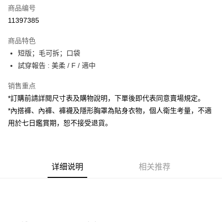
商品编号
超商取货付款
11397385
LINE Pay
商品特色
Apple Pay
短版；毛可拆；口袋
試穿報告 : 美柔 / F / 適中
街口支付
销售重点
Google Pay
*訂購前請詳閱尺寸表及購物說明，下單後即代表同意賣場規定。
大哥付你分期
*內搭褲、內褲、褲襪及隱形胸罩為貼身衣物，個人衛生考量，不適
相关说明
用於七日鑑賞期，恕不接受退貨。
【大哥付你分期使用说明】
AFTEE先享后付
1. 本服务由台湾大哥大提供，电信用户可立即使用无须另外申请。（限个人
月租型门号，不开放公司户及预付卡使用）
相关说明
2. 付款方式选择 “大哥付你分期”，订单成立后会自动跳转到大哥付的交易流
一、關於 AFTEE先享後付
程，验证手机门号后，选择欲分期的期数、缴款截止日，确认付款后即完成
详细说明
相关推荐
ATM付款
1. 於付款方式選擇AFTEE先享後付，將跳出AFTEE先享後付手機驗證視
交易。
窗。
3. 实际核准额度、可分期数及费用金额请依后续交易确认页面所载为准。
2. 進行簡訊驗證之後，即可完成結帳手續。
运送方式
4. 订单成立30分钟内，如未前往确认交易或遇审核未通过，订单将自动取
3. 訂單確認後不需事先繳費，商品會配送至您的指定地址。
消。如遇 “转专审核”未通过状况，表示未达系统评分，恕无法说明评估内
4. 下訂完成後，您的手機會收到一封繳費通知簡訊，APP會員則會收到
全家取貨付款
容。
AFTEE APP推播通知。
【缴款方式说明】
每笔NT$60，满NT$1,800(含以上)免运费