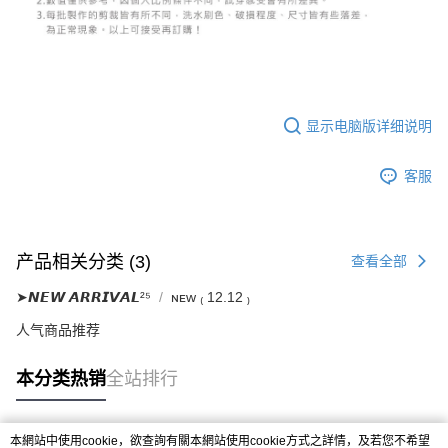
若款項超過繳費期限，將根據當次的金額加收年利率 16% 的逾期滯納金。
未成年的使用者，請事先徵得法定代理人或監護人之同意方可使用
AFTEE。
若您對於個人資料之處理、利用有任何疑問，或欲行使相關法律權利，請聯
繫恩沛科技股份有限公司。若您不同意我們將上開所示之個人資料，連同必
要之購買訂單資訊提供予 AFTEE ，或讓 AFTEE 蒐集處理利用您的個人資
显示电脑版详细说明
料，請勿選用本服務。
客服
产品相关分类 (3)
查看全部
➤𝙉𝙀𝙒 𝘼𝙍𝙍𝙄𝙑𝘼𝙇²⁵
ɴᴇᴡ ₍ 12.12 ₎
人气商品推荐
本分类热销
全站排行
本網站中使用cookie，欲查詢有關本網站使用cookie方式之詳情，及若您不希望