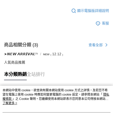
顯示電腦版詳細說明
客服
商品相關分類 (3)
查看全部
➤𝙉𝙀𝙒 𝘼𝙍𝙍𝙄𝙑𝘼𝙇²⁵
ɴᴇᴡ ₍ 12.12 ₎
人氣商品推薦
本分類熱銷
全站排行
本網站中使用 cookie，欲查詢有關本網站使用 cookie 方式之詳情，及若您不希
熱門標籤
望在電腦上使用 cookie 時應如何變更電腦的 cookie 設定，請參閱本網站「
隱私
權條款
」之 Cookie 聲明。您繼續使用本網站即表示您同意本公司得按本網站使
用條款之 Cookie 聲明使用 cookie。
了解更多 >