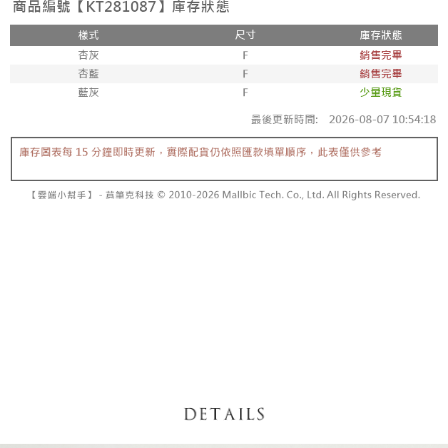
【「AFTEE先享後付」結帳流程】
醒簡訊。
１．於結帳方式選擇「AFTEE先享後付」後，將跳轉至「AFTEE先享後付」
2.透過簡訊連結打開帳單後，可選擇「超商條碼／台灣大直營門市／銀行轉
付款後全家取貨
結帳頁面，進行簡訊認證並確認金額後，即可完成結帳。
帳／街口支付／iPASS MONEY」等通路繳費。
２．訂單成立數日內，您將收到繳費通知簡訊。
每筆NT$60，滿NT$1,600(含以上)免運費
３．收到繳費通知簡訊後14天內，點擊此簡訊中的連結，可透過四大超商／
【注意事項】
ATM／網路銀行／等多元方式進行付款，方視為交易完成。
已關閉，請勿下單
1.本服務係由「台灣大哥大股份有限公司」（以下簡稱本公司）所提供，讓
※ 請注意：結帳手續完成當下不需立刻繳費，但若您需要取消訂單，請聯絡
用戶於交易時，得透過本服務購買商品或服務，並由商店將買賣／分期付款
每筆NT$10,000
購買商品的店家。未經商家同意取消之訂單仍視為有效，需透過AFTEE先享
買賣價金債權讓與本公司後，依約使用本公司帳單繳交帳款。
後付繳納相關費用。
2.基於同意付款使用「大哥付你分期」之契約關係目的，商店將以您的個人
已關閉，請勿下單(付取)
※ 交易是否成功請以「AFTEE先享後付 」之結帳頁面顯示為準，若有關於
資料（包含姓名、電話或地址）提供予台灣大哥大進項蒐集、處理及利用，
是否繳費成功／繳費後需取消欲退款等相關疑問，請聯繫「AFTEE先享後付
每筆NT$10,000
由本公司與您本人進行分期帳單所需資料之確認、核對及更正。
客戶支援中心」
https://netprotections.freshdesk.com/support/home
3.完整用戶服務條款，請詳閱以下連結：
https://oppay.tw/userRule
7-11取貨付款
【注意事項】
１．透過由恩沛科技股份有限公司提供之「AFTEE先享後付」服務完成之交
每筆NT$60，滿NT$1,800(含以上)免運費
易，需依本服務之必要範圍內提供個人資料，並將交易相關給付款項請求債
權轉讓予恩沛科技股份有限公司。
付款後7-11取貨
２．關於個人資料處理事宜，請瀏覽以下網址：
每筆NT$60，滿NT$1,600(含以上)免運費
https://aftee.tw/terms/#terms3
３．未成年的使用者請事先徵得法定代理人或監護人之同意方可使用
宅配
「AFTEE先享後付」，若未經同意申辦者引起之損失，本公司不負相關責
任。
每筆NT$100，滿NT$2,500(含以上)免運費
４．使用「AFTEE先享後付」時，將依據個別帳號之用戶狀況，依本公司即
時審查核予不同之上限額度；若仍有額度不足之情形，本公司將視審查結果
國家/地區配送
查看運費
請求用戶進行身份認證。