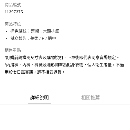
商品編號
超商取貨付款
11397375
LINE Pay
商品特色
Apple Pay
撞色條紋；連帽；木頭排釦
試穿報告 : 美柔 / F / 適中
街口支付
銷售重點
Google Pay
*訂購前請詳閱尺寸表及購物說明，下單後即代表同意賣場規定。
大哥付你分期
*內搭褲、內褲、褲襪及隱形胸罩為貼身衣物，個人衛生考量，不適
相關說明
用於七日鑑賞期，恕不接受退貨。
【大哥付你分期使用說明】
AFTEE先享後付
1.本服務由台灣大哥大提供，台灣大哥大用戶可立即使用無須另外申請。
2.付款方式選擇「大哥付你分期」，訂單成立後會自動跳轉到大哥付的交易
相關說明
流程，驗證手機門號後，選擇欲分期的期數、繳款截止日，確認付款後即完
【關於「AFTEE先享後付」】
成交易。
詳細說明
相關推薦
ATM付款
AFTEE先享後付是「在收到商品之後才付款」的支付方式。 讓您購物簡單
3.實際核准額度、可分期數及費用金額請依後續交易確認頁面所載為準。
便利好安心！
4.訂單成立30分鐘內，如未前往確認交易或遇審核未通過，訂單將自動取
１．簡單：不需註冊會員、不需綁卡、不需儲值。
運送方式
消。如遇「轉專審核」未通過狀況，表示未達大哥付你分期系統評分，恕無
２．便利：只要手機號碼，簡訊認證，即可結帳。
法說明評估內容。
３．安心：先確認商品／服務後，再付款。
全家取貨付款
【繳款方式說明】
1.分期款項不併入電信帳單，「大哥付你分期」於每月結算日後寄送繳費提
每筆NT$60，滿NT$1,800(含以上)免運費