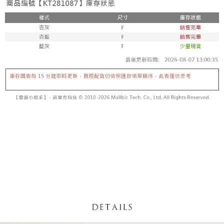
内容についての説明はいたしかねます。
5.商品受け取り時のお支払いは不要です。商品を確かめてから、SMSまた
付款後全家取貨
はアプリの通知に従って、4大コンビニ、またはATM/オンラインバンキン
グでお支払いください。
配送毎にNT$60、NT$1,600以上で送料無料
【支払い方法の説明】
1. 分割払いの金額は電信請求書に統合されず、「OP Pay Later」は毎月の
代金納付期限は最短で 14 日以内ですので、ご注意ください。AFTEE アプ
已關閉，請勿下單
締め日後に支払いリマインダーのSMSを送信します。
リをダウンロードして AFTEE 会員になるとお支払い期限を最長 45 日以内
2. SMSのリンクを通じて請求書を開いた後、「コンビニバーコード／台湾
配送毎にNT$10,000
まで延長できます。
大直営店舗／銀行振込／街口支払い／iPASS MONEY」などのチャネルで
支払いを選択できます。
已關閉，請勿下單(付取)
お支払期限は、ショップが請求した期日と、AFTEEで延長できる日数をも
とに計算されます。AFTEEで注文すると、商品を受け取るまで支払い期限
配送毎にNT$10,000
【注意事項】
を延長できますが、商品を期限内に受け取れない場合があります（例：予
1. 本サービスは「台湾大哥大株式会社」（以下「当社」といいます）によ
約商品や商品到着日が比較的遅い商品）。そのため、商品到着の有無に関
7-11取貨付款
って提供され、ユーザーが取引時に本サービスを通じて商品やサービスを
わらず、AFTEEで指定された期限内にお支払いください。
購入できるようにし、店舗が売買／分割払い売買の債権を当社に譲渡した
配送毎にNT$60、NT$1,800以上で送料無料
後、契約に基づいて当社の請求書で帳款を支払うことになります。
二、支払い限度額
2. 「OP Pay Later」を利用する契約関係の目的から、店舗はあなたの個人
付款後7-11取貨
1.初回 AFTEEを ご利用の際に、認証結果及び当社の審査の結果に基づ
情報（名前、電話または住所を含む）を台湾大哥大に提供し、収集、処理
き、限度額が設定されます。
配送毎にNT$60、NT$1,600以上で送料無料
および利用するために、当社があなた本人と分割請求書に必要な情報の確
2.決済金額は最低NT$20です。
認、照合および修正を行います。
3.現在、台湾の会員のみご利用いただけます。
宅配
3. 完全なユーザーサービス規約については、以下のリンクを参照してくだ
さい：
https://oppay.tw/userRule
三、利用規約「AFTEE代金後払い」（以下当サービスという）はネットプ
配送毎にNT$100、NT$2,500以上で送料無料
ロテクションズ（以下 AFTEE という）が提供し、AFTEEが代金を徴収し
ます。当サービスご利用の際に提供しなければならない個人情報（注文者
國家/地區配送
送料を確認
の氏名、電話番号、受取人の氏名、電話番号、受取人住所を含むがこれに