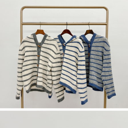
限らない）は、AFTEEに渡され当サービスで必要な範囲内で利用されま
す。AFTEEの個人情報の収集、処理、利用について、詳細はAFTEE公式ホ
ームページの『個人情報の収集、処理及び利用に関する声明』をご参照く
ださい（
https://aftee.tw/privacypolicy/
）。
AFTEEの初回ご利用の際に、審査を通過すれば、最高額がNT$10,000にな
ります。支払い期限を過ぎた場合、その金額に基づいて年利20%の遅延滞
納金が加算されます。未成年の利用者は、事前に法定代理人または後見人
の同意を得ればAFTEEをご利用いただけます。
個人情報の処理、利用について疑問がある、または関連する法律の権利を
行使したい場合は、ネットプロテクションズ
cs_tw@netprotections.co.jp
にご連絡ください。上記に示した個人情報を、必要な購入注文書とあわせ
てAFTEEにご提供いただく、またはAFTEEにあなたの個人情報の収集、処
理、利用を許可することににご同意いただけない場合は、当サービスを選
択しないでください。