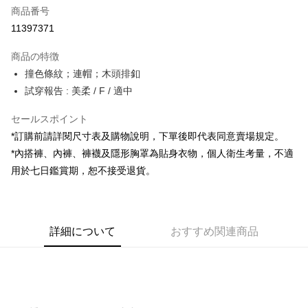
商品番号
コンビニ店頭代金引換
11397371
LINE Pay
商品の特徴
Apple Pay
撞色條紋；連帽；木頭排釦
試穿報告 : 美柔 / F / 適中
JKOPAY
セールスポイント
Google Pay
*訂購前請詳閱尺寸表及購物說明，下單後即代表同意賣場規定。
OP Pay Later
*內搭褲、內褲、褲襪及隱形胸罩為貼身衣物，個人衛生考量，不適
説明
用於七日鑑賞期，恕不接受退貨。
【OP Pay Later 使用説明】
AFTEE代金後払い
1. 本サービスは台湾大哥大によって提供され、台湾大哥大のユーザーは追
加の申請なしで即時に利用可能です。
説明
2. 支払い方法で「OP Pay Later」を選択すると、注文が成立した後に自動
一、 AFTEE代金後払いについて
的に OP Pay Later の取引プロセスに移行し、携帯番号を確認後、分割払
ATM払い
詳細について
おすすめ関連商品
1.お支払い方法でAFTEE代金後払いを選択すると、携帯電話認証ウィンド
いの回数や支払い期限を選択し、支払いを確認すると取引が完了します。
ウが表示されます。
3. 実際の承認額、分割回数および費用については、後続の取引確認ページ
2.SMSで認証してお支払い手続を進めてください。
配送方法
を基準とします。
3.注文するときのお支払いは不要です。商品はご指定の住所に配送されま
4. 注文成立後30分以内に確認取引を行わない場合や審査が通過しない場
す。
全家取貨付款
合、注文は自動的にキャンセルされます。「転専審査」に未通過の状況が
4.ご注文が完了すると、携帯に支払い通知のSMSが届きます。アプリ会員
発生した場合は、システムの評価基準に達していないことを意味し、評価
配送毎にNT$60、NT$1,800以上で送料無料
の場合は、AFTEE アプリプッシュ通知が届きます。