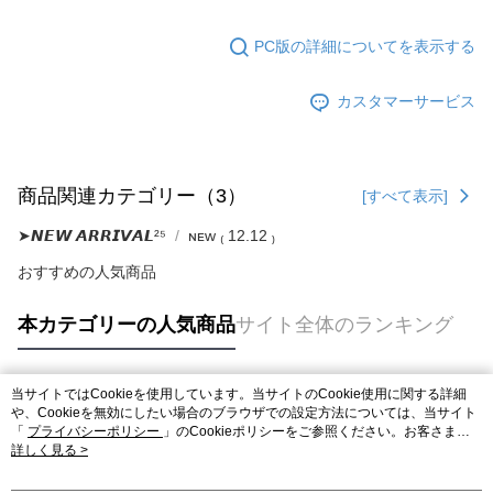
PC版の詳細についてを表示する
カスタマーサービス
商品関連カテゴリー（3）
[すべて表示]
➤𝙉𝙀𝙒 𝘼𝙍𝙍𝙄𝙑𝘼𝙇²⁵
ɴᴇᴡ ₍ 12.12 ₎
おすすめの人気商品
本カテゴリーの人気商品
サイト全体のランキング
当サイトではCookieを使用しています。当サイトのCookie使用に関する詳細
人気タグ
や、Cookieを無効にしたい場合のブラウザでの設定方法については、当サイト
「
プライバシーポリシー
」のCookieポリシーをご参照ください。お客さま
が、当サイトを引き続き使用される場合、当社がサイト利用規約のCookieポリ
詳しく見る >
シーに基づいてCookieを使用することに同意したものとみなします。