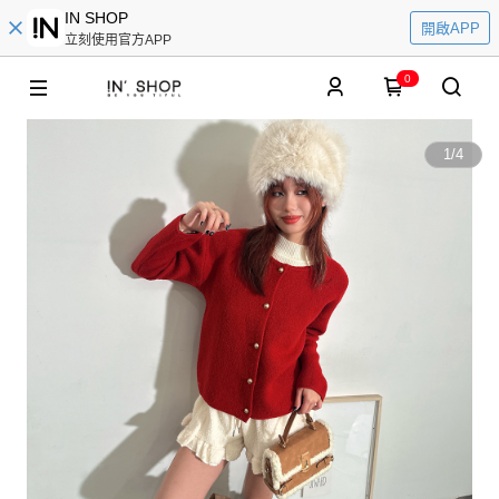
IN SHOP
開啟APP
立刻使用官方APP
0
1
/
4