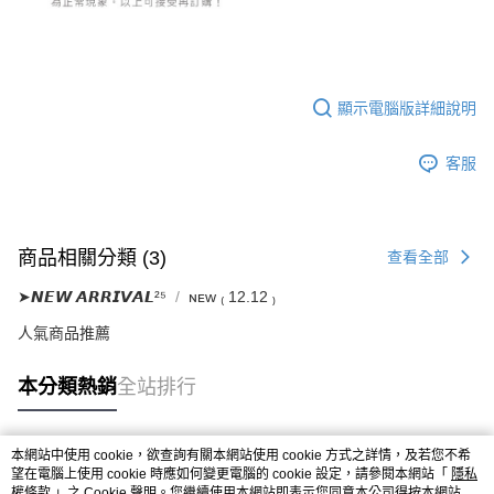
顯示電腦版詳細說明
客服
商品相關分類 (3)
查看全部
➤𝙉𝙀𝙒 𝘼𝙍𝙍𝙄𝙑𝘼𝙇²⁵
ɴᴇᴡ ₍ 12.12 ₎
人氣商品推薦
本分類熱銷
全站排行
本網站中使用 cookie，欲查詢有關本網站使用 cookie 方式之詳情，及若您不希
熱門標籤
望在電腦上使用 cookie 時應如何變更電腦的 cookie 設定，請參閱本網站「
隱私
權條款
」之 Cookie 聲明。您繼續使用本網站即表示您同意本公司得按本網站使