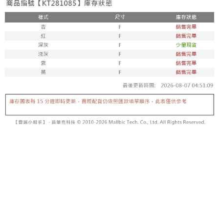
【「AFTEE先享後付」結帳流程】
醒簡訊。
１．於結帳方式選擇「AFTEE先享後付」後，將跳轉至「AFTEE先享後付」
2.透過簡訊連結打開帳單後，可選擇「超商條碼／台灣大直營門市／銀行轉
付款後全家取貨
結帳頁面，進行簡訊認證並確認金額後，即可完成結帳。
帳／街口支付／iPASS MONEY」等通路繳費。
２．訂單成立數日內，您將收到繳費通知簡訊。
每筆NT$60，滿NT$1,600(含以上)免運費
３．收到繳費通知簡訊後14天內，點擊此簡訊中的連結，可透過四大超商／
【注意事項】
ATM／網路銀行／等多元方式進行付款，方視為交易完成。
已關閉，請勿下單
1.本服務係由「台灣大哥大股份有限公司」（以下簡稱本公司）所提供，讓
※ 請注意：結帳手續完成當下不需立刻繳費，但若您需要取消訂單，請聯絡
用戶於交易時，得透過本服務購買商品或服務，並由商店將買賣／分期付款
每筆NT$10,000
購買商品的店家。未經商家同意取消之訂單仍視為有效，需透過AFTEE先享
買賣價金債權讓與本公司後，依約使用本公司帳單繳交帳款。
後付繳納相關費用。
2.基於同意付款使用「大哥付你分期」之契約關係目的，商店將以您的個人
已關閉，請勿下單(付取)
※ 交易是否成功請以「AFTEE先享後付 」之結帳頁面顯示為準，若有關於
資料（包含姓名、電話或地址）提供予台灣大哥大進項蒐集、處理及利用，
是否繳費成功／繳費後需取消欲退款等相關疑問，請聯繫「AFTEE先享後付
每筆NT$10,000
由本公司與您本人進行分期帳單所需資料之確認、核對及更正。
客戶支援中心」
https://netprotections.freshdesk.com/support/home
3.完整用戶服務條款，請詳閱以下連結：
https://oppay.tw/userRule
7-11取貨付款
【注意事項】
１．透過由恩沛科技股份有限公司提供之「AFTEE先享後付」服務完成之交
每筆NT$60，滿NT$1,800(含以上)免運費
易，需依本服務之必要範圍內提供個人資料，並將交易相關給付款項請求債
權轉讓予恩沛科技股份有限公司。
付款後7-11取貨
２．關於個人資料處理事宜，請瀏覽以下網址：
每筆NT$60，滿NT$1,600(含以上)免運費
https://aftee.tw/terms/#terms3
３．未成年的使用者請事先徵得法定代理人或監護人之同意方可使用
宅配
「AFTEE先享後付」，若未經同意申辦者引起之損失，本公司不負相關責
任。
每筆NT$100，滿NT$2,500(含以上)免運費
４．使用「AFTEE先享後付」時，將依據個別帳號之用戶狀況，依本公司即
時審查核予不同之上限額度；若仍有額度不足之情形，本公司將視審查結果
國家/地區配送
查看運費
請求用戶進行身份認證。