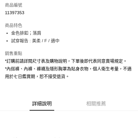
商品編號
超商取貨付款
11397353
LINE Pay
商品特色
Apple Pay
金色排釦；落肩
試穿報告 : 美柔 / F / 適中
街口支付
銷售重點
Google Pay
*訂購前請詳閱尺寸表及購物說明，下單後即代表同意賣場規定。
大哥付你分期
*內搭褲、內褲、褲襪及隱形胸罩為貼身衣物，個人衛生考量，不適
相關說明
用於七日鑑賞期，恕不接受退貨。
【大哥付你分期使用說明】
AFTEE先享後付
1.本服務由台灣大哥大提供，台灣大哥大用戶可立即使用無須另外申請。
2.付款方式選擇「大哥付你分期」，訂單成立後會自動跳轉到大哥付的交易
相關說明
流程，驗證手機門號後，選擇欲分期的期數、繳款截止日，確認付款後即完
【關於「AFTEE先享後付」】
成交易。
詳細說明
相關推薦
ATM付款
AFTEE先享後付是「在收到商品之後才付款」的支付方式。 讓您購物簡單
3.實際核准額度、可分期數及費用金額請依後續交易確認頁面所載為準。
便利好安心！
4.訂單成立30分鐘內，如未前往確認交易或遇審核未通過，訂單將自動取
１．簡單：不需註冊會員、不需綁卡、不需儲值。
運送方式
消。如遇「轉專審核」未通過狀況，表示未達大哥付你分期系統評分，恕無
２．便利：只要手機號碼，簡訊認證，即可結帳。
法說明評估內容。
３．安心：先確認商品／服務後，再付款。
全家取貨付款
【繳款方式說明】
1.分期款項不併入電信帳單，「大哥付你分期」於每月結算日後寄送繳費提
每筆NT$60，滿NT$1,800(含以上)免運費