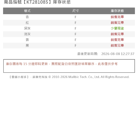
内容についての説明はいたしかねます。
5.商品受け取り時のお支払いは不要です。商品を確かめてから、SMSまた
付款後全家取貨
はアプリの通知に従って、4大コンビニ、またはATM/オンラインバンキン
グでお支払いください。
配送毎にNT$60、NT$1,600以上で送料無料
【支払い方法の説明】
1. 分割払いの金額は電信請求書に統合されず、「OP Pay Later」は毎月の
代金納付期限は最短で 14 日以内ですので、ご注意ください。AFTEE アプ
已關閉，請勿下單
締め日後に支払いリマインダーのSMSを送信します。
リをダウンロードして AFTEE 会員になるとお支払い期限を最長 45 日以内
2. SMSのリンクを通じて請求書を開いた後、「コンビニバーコード／台湾
配送毎にNT$10,000
まで延長できます。
大直営店舗／銀行振込／街口支払い／iPASS MONEY」などのチャネルで
支払いを選択できます。
已關閉，請勿下單(付取)
お支払期限は、ショップが請求した期日と、AFTEEで延長できる日数をも
とに計算されます。AFTEEで注文すると、商品を受け取るまで支払い期限
配送毎にNT$10,000
【注意事項】
を延長できますが、商品を期限内に受け取れない場合があります（例：予
1. 本サービスは「台湾大哥大株式会社」（以下「当社」といいます）によ
約商品や商品到着日が比較的遅い商品）。そのため、商品到着の有無に関
7-11取貨付款
って提供され、ユーザーが取引時に本サービスを通じて商品やサービスを
わらず、AFTEEで指定された期限内にお支払いください。
購入できるようにし、店舗が売買／分割払い売買の債権を当社に譲渡した
配送毎にNT$60、NT$1,800以上で送料無料
後、契約に基づいて当社の請求書で帳款を支払うことになります。
二、支払い限度額
2. 「OP Pay Later」を利用する契約関係の目的から、店舗はあなたの個人
付款後7-11取貨
1.初回 AFTEEを ご利用の際に、認証結果及び当社の審査の結果に基づ
情報（名前、電話または住所を含む）を台湾大哥大に提供し、収集、処理
き、限度額が設定されます。
配送毎にNT$60、NT$1,600以上で送料無料
および利用するために、当社があなた本人と分割請求書に必要な情報の確
2.決済金額は最低NT$20です。
認、照合および修正を行います。
3.現在、台湾の会員のみご利用いただけます。
宅配
3. 完全なユーザーサービス規約については、以下のリンクを参照してくだ
さい：
https://oppay.tw/userRule
三、利用規約「AFTEE代金後払い」（以下当サービスという）はネットプ
配送毎にNT$100、NT$2,500以上で送料無料
ロテクションズ（以下 AFTEE という）が提供し、AFTEEが代金を徴収し
ます。当サービスご利用の際に提供しなければならない個人情報（注文者
國家/地區配送
送料を確認
の氏名、電話番号、受取人の氏名、電話番号、受取人住所を含むがこれに