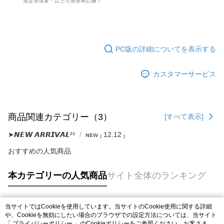
PC版の詳細についてを表示する
カスタマーサービス
商品関連カテゴリー（3）
[すべて表示]
➤𝙉𝙀𝙒 𝘼𝙍𝙍𝙄𝙑𝘼𝙇²⁵
ɴᴇᴡ ₍ 12.12 ₎
おすすめの人気商品
本カテゴリーの人気商品
サイト全体のランキング
当サイトではCookieを使用しています。当サイトのCookie使用に関する詳細
人気タグ
や、Cookieを無効にしたい場合のブラウザでの設定方法については、当サイト
「
プライバシーポリシー
」のCookieポリシーをご参照ください。お客さま