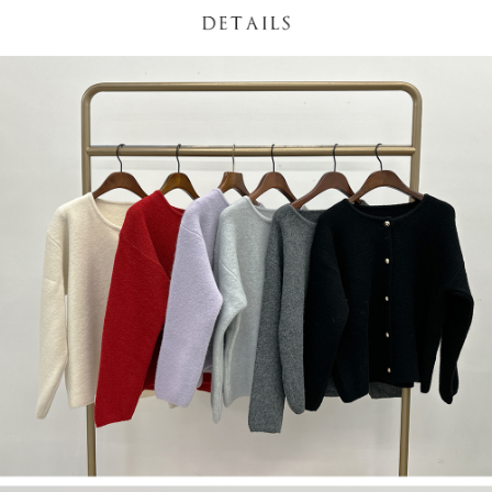
限らない）は、AFTEEに渡され当サービスで必要な範囲内で利用されま
す。AFTEEの個人情報の収集、処理、利用について、詳細はAFTEE公式ホ
ームページの『個人情報の収集、処理及び利用に関する声明』をご参照く
ださい（
https://aftee.tw/privacypolicy/
）。
AFTEEの初回ご利用の際に、審査を通過すれば、最高額がNT$10,000にな
ります。支払い期限を過ぎた場合、その金額に基づいて年利20%の遅延滞
納金が加算されます。未成年の利用者は、事前に法定代理人または後見人
の同意を得ればAFTEEをご利用いただけます。
個人情報の処理、利用について疑問がある、または関連する法律の権利を
行使したい場合は、ネットプロテクションズ
cs_tw@netprotections.co.jp
にご連絡ください。上記に示した個人情報を、必要な購入注文書とあわせ
てAFTEEにご提供いただく、またはAFTEEにあなたの個人情報の収集、処
理、利用を許可することににご同意いただけない場合は、当サービスを選
択しないでください。