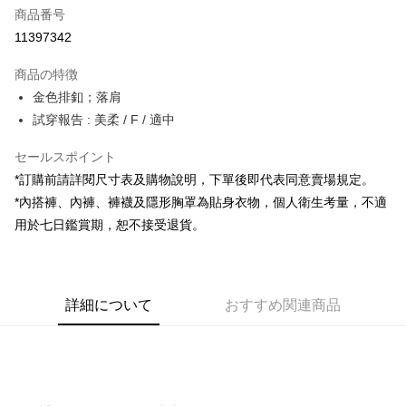
商品番号
コンビニ店頭代金引換
11397342
LINE Pay
商品の特徴
Apple Pay
金色排釦；落肩
試穿報告 : 美柔 / F / 適中
JKOPAY
セールスポイント
Google Pay
*訂購前請詳閱尺寸表及購物說明，下單後即代表同意賣場規定。
OP Pay Later
*內搭褲、內褲、褲襪及隱形胸罩為貼身衣物，個人衛生考量，不適
説明
用於七日鑑賞期，恕不接受退貨。
【OP Pay Later 使用説明】
AFTEE代金後払い
1. 本サービスは台湾大哥大によって提供され、台湾大哥大のユーザーは追
加の申請なしで即時に利用可能です。
説明
2. 支払い方法で「OP Pay Later」を選択すると、注文が成立した後に自動
一、 AFTEE代金後払いについて
的に OP Pay Later の取引プロセスに移行し、携帯番号を確認後、分割払
ATM払い
詳細について
おすすめ関連商品
1.お支払い方法でAFTEE代金後払いを選択すると、携帯電話認証ウィンド
いの回数や支払い期限を選択し、支払いを確認すると取引が完了します。
ウが表示されます。
3. 実際の承認額、分割回数および費用については、後続の取引確認ページ
2.SMSで認証してお支払い手続を進めてください。
配送方法
を基準とします。
3.注文するときのお支払いは不要です。商品はご指定の住所に配送されま
4. 注文成立後30分以内に確認取引を行わない場合や審査が通過しない場
す。
全家取貨付款
合、注文は自動的にキャンセルされます。「転専審査」に未通過の状況が
4.ご注文が完了すると、携帯に支払い通知のSMSが届きます。アプリ会員
発生した場合は、システムの評価基準に達していないことを意味し、評価
配送毎にNT$60、NT$1,800以上で送料無料
の場合は、AFTEE アプリプッシュ通知が届きます。