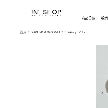
商品分類
暢銷排
首頁
➤𝙉𝙀𝙒 𝘼𝙍𝙍𝙄𝙑𝘼𝙇²⁵
ɴᴇᴡ ₍ 12.12 ₎