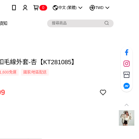
0
中文 (繁體)
TWD
須知
毛線外套-杏【KT281085】
1,600免運
國家/地區配送
99