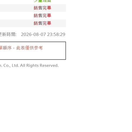
付款
恩沛科技股份有限公司提供之「AFTEE先享後付」服務完成之
依本服務之必要範圍內提供個人資料，並將交易相關給付款項請
0，滿NT$1,800(含以上)免運費
讓予恩沛科技股份有限公司。
個人資料處理事宜，請瀏覽以下網址：
1取貨
ee.tw/terms/#terms3
0，滿NT$1,600(含以上)免運費
年的使用者請事先徵得法定代理人或監護人之同意方可使用
E先享後付」，若未經同意申辦者引起之損失，本公司不負相關責
AFTEE先享後付」時，將依據個別帳號之用戶狀況，依本公司
00，滿NT$2,500(含以上)免運費
核予不同之上限額度；若仍有額度不足之情形，本公司將視審查
用戶進行身份認證。
配送
查看運費
一人註冊多個帳號或使用他人資訊註冊。若發現惡意使用之情
科技股份有限公司將有權停止該用戶之使用額度並採取法律行