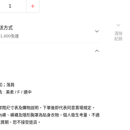
送方式
清除
1,600免運
紀錄
次付款
付款
釦；落肩
: 美柔 / F / 適中
請詳閱尺寸表及購物說明，下單後即代表同意賣場規定。
、內褲、褲襪及隱形胸罩為貼身衣物，個人衛生考量，不適
y
鑑賞期，恕不接受退貨。
分期