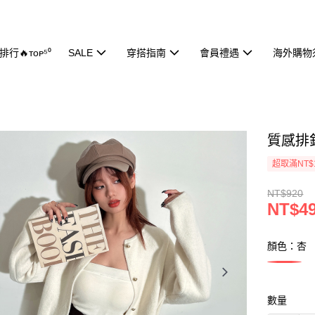
行🔥ᴛᴏᴘ⁵⁰
SALE
穿搭指南
會員禮遇
海外購物
質感排釦
超取滿NT$
NT$920
NT$4
顏色：杏
數量