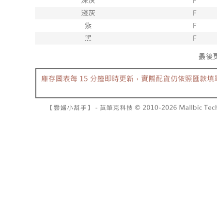
7-11取貨
１．透過由
交易，需
每筆NT$6
求債權轉
２．關於
付款後7-1
https://aft
每筆NT$6
３．未成
「AFTE
宅配
任。
４．使用「
每筆NT$1
即時審查
結果請求
國家/地區
５．嚴禁
形，恩沛
動。