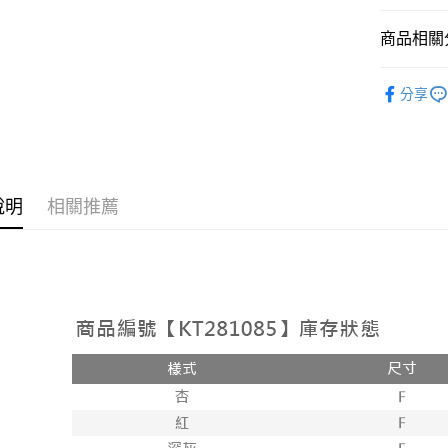
相關說明
【大哥付
商品相關分
AFTEE先
1.本服務
2.付款方
相關說明
➤𝙉𝙀𝙒 𝘼𝙍
流程，驗
【關於「A
分享
ATM付款
完成交易
AFTEE
人氣商品
3.實際核
便利好安
4.訂單成
１．簡單
【外著】
消。如遇
２．便利
運送方式
無法說明
３．安心
【繳款方
全家取貨
說明
相關推薦
1.分期款
【「AFT
醒簡訊。
每筆NT$6
１．於結帳
2.透過簡
付」結帳
帳／街口支
付款後全
２．訂單
３．收到繳
每筆NT$6
【注意事
／ATM／
1.本服務
※ 請注意
已關閉，
用戶於交
絡購買商品
款買賣價
先享後付
每筆NT$10
2.基於同
※ 交易是
資料（包
是否繳費成
已關閉，請
用，由本
付客戶支
每筆NT$10
3.完整用
【注意事