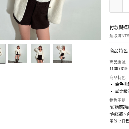
付款與運
超取滿NT$
付款方式
商品特色
信用卡一
商品編號
11397319
超商取貨
商品特色
LINE Pay
金色排
試穿報告 
Apple Pay
銷售重點
街口支付
*訂購前
*內搭褲
Google Pa
用於七日
大哥付你