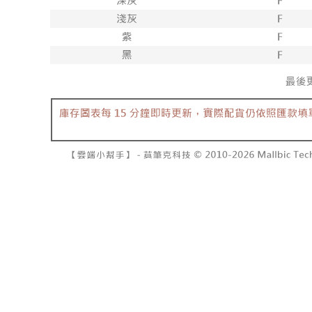
7-11取貨
2. 結帳金
3. 目前
每笔NT$6
三、聲明
付款後7-1
「AFTE
每笔NT$6
)所提供，
(包含但不
宅配
予 AFT
集、處理、
每笔NT$1
明』（
http
國家/地區
若款項超過
未成年的
AFTEE。
若您對於
聯繫恩沛
同必要之購
人資料，