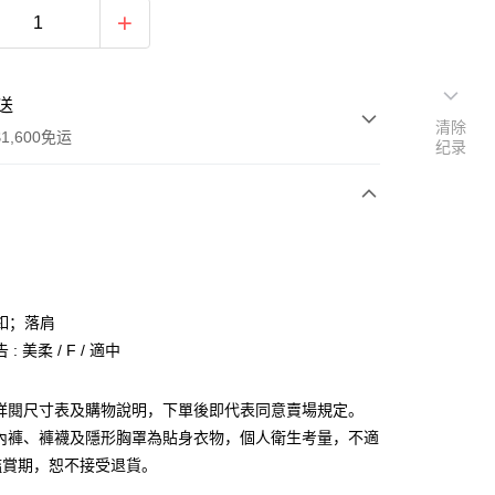
送
清除
1,600免运
纪录
次付款
付款
釦；落肩
: 美柔 / F / 適中
請詳閱尺寸表及購物說明，下單後即代表同意賣場規定。
、內褲、褲襪及隱形胸罩為貼身衣物，個人衛生考量，不適
y
鑑賞期，恕不接受退貨。
分期