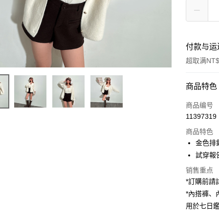
付款与运
超取满NT$
付款方式
商品特色
信用卡一
商品编号
11397319
超商取货
商品特色
LINE Pay
金色排
試穿報告 
Apple Pay
销售重点
街口支付
*訂購前
*內搭褲
Google Pa
用於七日
大哥付你