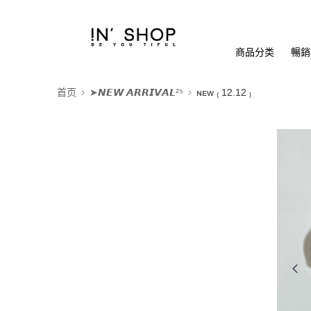
商品分类
暢銷排
首页
➤𝙉𝙀𝙒 𝘼𝙍𝙍𝙄𝙑𝘼𝙇²⁵
ɴᴇᴡ ₍ 12.12 ₎