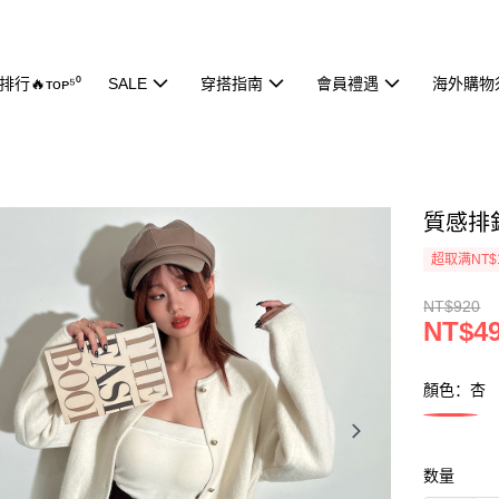
行🔥ᴛᴏᴘ⁵⁰
SALE
穿搭指南
會員禮遇
海外購物
質感排釦
超取满NT$
NT$920
NT$4
顏色：杏
数量