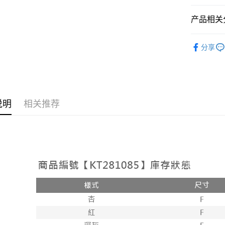
相关说明
【大哥付
产品相关分
AFTEE先
1. 本服
人月租型
相关说明
➤𝙉𝙀𝙒 𝘼𝙍
2. 付款
一、關於 A
分享
ATM付款
流程，验
1. 於付
人气商品
完成交易
窗。
3. 实际
2. 進行
【外著】
4. 订单
3. 訂單
运送方式
消。如遇 
4. 下訂
容。
AFTEE 
全家取貨
说明
相关推荐
【缴款方
5. 收到
1. 分期
每笔NT$6
APP於四
短信。
2. 通过
付款後全
請留意繳費期
账／街口支付
享有最長 
每笔NT$6
【注意事
繳費期限，
已關閉，
1. 本服
算出。使用
过本服务
定能夠在期
每笔NT$10
本公司后
收到商品與
2. 基于
已關閉，請
资料（包
二、付款
每笔NT$10
用，由台
1. 初次
3. 完整
之上限額