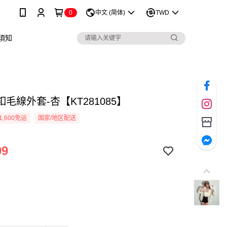
0
中文 (简体)
TWD
須知
毛線外套-杏【KT281085】
1,600免运
国家/地区配送
99