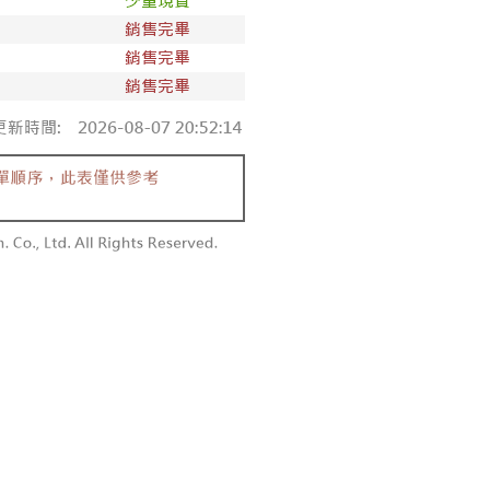
付款
額須大於NT$30
僅支援台灣會員
0，满NT$1,800(含以上)免运费
條款
1取貨
E先享後付」(下稱本服務)乃由恩沛科技股份有限公司(下稱 AFTEE
0，满NT$1,600(含以上)免运费
並由 AFTEE 向您收取款項。因使用本服務所須提供之個人資料
限於訂購人姓名、電話，收件人姓名、電話、收件地址)，將交付
EE 於本服務必要服務範圍內運用。關於 AFTEE 對於個人資料之蒐
利用，詳參 AFTEE 官網之『個人資料蒐集、處理及利用告知聲
00，满NT$2,500(含以上)免运费
s://aftee.tw/privacypolicy/
）。
配送
查看运费
繳費期限，將根據當次的金額加收年利率 16% 的逾期滯納金。
使用者，請事先徵得法定代理人或監護人之同意方可使用
個人資料之處理、利用有任何疑問，或欲行使相關法律權利，請
科技股份有限公司。若您不同意我們將上開所示之個人資料，連
買訂單資訊提供予 AFTEE ，或讓 AFTEE 蒐集處理利用您的個
請勿選用本服務。