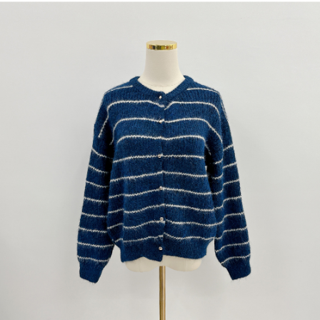
dan kad prabayar)
peribadi yang disenaraikan seperti di atas akan dikumpul dan digunakan
2. Pilihan kaedah pembayaran "Pembayaran Ansuran Gogo", selepas
oleh AFTEE, sila jangan gunakan perkhidmatan ini.
pesanan ditubuhkan, akan secara automatik dialihkan ke proses
transaksi Gogo, selepas pengesahan nombor telefon, pilih bilangan
ansuran yang diingini, tarikh akhir pembayaran, dan setelah
mengesahkan pembayaran, transaksi akan selesai.
3. Jumlah kelulusan sebenar, bilangan ansuran dan jumlah bayaran
adalah berdasarkan halaman pengesahan transaksi seterusnya.
4. Dalam masa 30 minit selepas pesanan ditubuhkan, jika tidak pergi
untuk mengesahkan transaksi atau jika tidak lulus semakan, pesanan
akan dibatalkan secara automatik. Jika terdapat situasi "pindah untuk
semakan khusus" yang tidak lulus, ini menunjukkan bahawa sistem
penilaian tidak mencukupi, tiada penjelasan mengenai kandungan
penilaian boleh diberikan.
【Penerangan Kaedah Pembayaran】
1. Pembayaran ansuran tidak digabungkan dalam bil telekomunikasi,
"Pembayaran Ansuran Gogo" akan menghantar SMS peringatan
pembayaran selepas tarikh penyelesaian bulanan.
2. Melalui pautan SMS untuk membuka bil, anda boleh memilih untuk
membayar melalui "Kod bar kedai serbaneka / Kedai rasmi Taiwan
Mobile / Pemindahan bank / Pembayaran J街口 / iPASS MONEY" dan
saluran lain.
【Nota Penting】