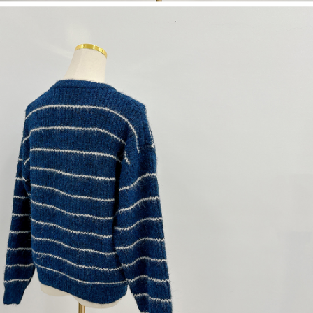
1. Perkhidmatan ini disediakan oleh "Taiwan Mobile Co., Ltd." untuk
membolehkan pengguna membeli produk atau perkhidmatan melalui
perkhidmatan ini semasa transaksi, dan kedai akan menyerahkan hak
tuntutan harga jual/beli ansuran kepada syarikat ini untuk membayar bil
menggunakan bil syarikat ini.
2. Berdasarkan tujuan kontrak persetujuan pembayaran menggunakan
"Pembayaran Ansuran Gogo", kedai akan memberikan maklumat peribadi
anda (termasuk nama, telefon atau alamat) kepada Taiwan Mobile untuk
pengumpulan, pemprosesan dan penggunaan, untuk pengesahan,
semakan dan pembetulan data yang diperlukan untuk bil ansuran oleh
Taiwan Mobile.
3. Sila baca syarat perkhidmatan pengguna secara lengkap melalui
pautan berikut: https://oppay.tw/userRule