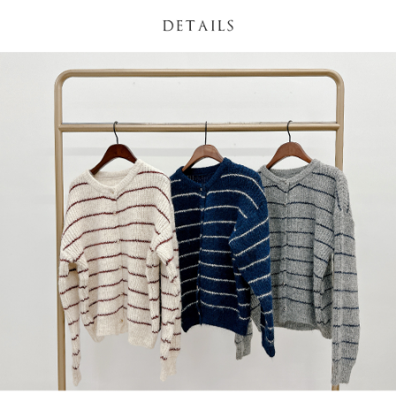
NT$60/pesanan | Penghantaran percuma untuk pesanan
1. Jumlah yang diperakui untuk pengguna kali pertama boleh sehingga
[Nota Penting]
NT$1,600 atau lebih
NT$10,000. Amaun diperakui sebenar yang diluluskan akan berdasarkan
keputusan pensijilan dan semakan oleh AFTEE.
Perkhidmatan ini disediakan oleh Taiwan Mobile Co., Ltd. (“Syarikat”),
宅配
2. Amaun perbelanjaan minimum mestilah lebih besar daripada NT$20.
yang membolehkan pelanggan membeli barangan atau perkhidmatan
3. Pada masa ini hanya tersedia untuk ahli Taiwan.
NT$100/pesanan | Penghantaran percuma untuk pesanan
melalui perkhidmatan ini pada masa transaksi. Hasil daripada pembelian
atau pembayaran ansuran akan dipindahkan oleh peniaga kepada
NT$2,500 atau lebih
Ketiga, Syarat Perkhidmatan
Syarikat, dan pelanggan hendaklah membuat pembayaran mengikut
Perkhidmatan AFTEE Beli Sekarang Bayar Kemudian disediakan oleh NP
perjanjian menggunakan sistem bil Syarikat.
國家/地區配送
Kadar Penghantaran
Taiwan, Inc. dan AFTEE akan membuat bil kepada pengguna. AFTEE
akan menggunakan data peribadi yang dikumpul (termasuk nama
Untuk memenuhi hubungan kontrak yang terjalin melalui persetujuan
pembeli, no. telefon, nama penerima, no. telefon, alamat penerima) untuk
penggunaan OP Pay Later, peniaga akan memberikan maklumat peribadi
penggunaan perkhidmatan. Sila rujuk kepada "Penyata Pengumpulan
anda (termasuk nama, nombor telefon, atau alamat) kepada Syarikat bagi
Data Peribadi, Pemprosesan, Penggunaan"
tujuan pengumpulan, pemprosesan dan penggunaan data yang
(https://aftee.tw/privacypolicy/
) untuk maklumat lanjut.
diperlukan untuk pengebilan ansuran, termasuk pengesahan,
pengesahan semula dan pembetulan.
Jumlah yang diperakui untuk pengguna kali pertama yang lulus
kelulusan boleh sehingga NT$10,000. Jika pengguna tidak membuat
Untuk terma perkhidmatan penuh, sila rujuk pautan berikut:
pembayaran dalam tempoh tersebut, yuran pembayaran lewat sebanyak
https://oppay.tw/userRule
" target="_blank" class="link revert-
20% setahun akan dikenakan. Pengguna bawah umur dikehendaki
style">https://oppay.tw/userRule
mendapatkan kebenaran daripada ibu bapa atau penjaga yang sah
untuk menggunakan AFTEE.
【Panduan Penggunaan Pembayaran Ansuran Gogo】
1. Perkhidmatan ini disediakan oleh Taiwan Mobile, pengguna telefon
Sila hubungi NP Taiwan Inc. di
cs_tw@netprotections.co.jp
jika anda
mudah alih boleh segera menggunakan tanpa perlu memohon lagi.
mempunyai sebarang kebimbangan mengenai pemprosesan dan
(Hanya untuk nombor langganan peribadi, tidak terbuka untuk syarikat
penggunaan pada data peribadi. Jika anda tidak bersetuju dengan data