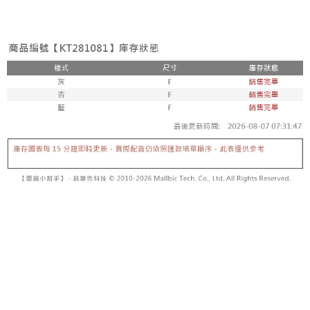
3. Tiada bayaran diperlukan apabila pesanan disahkan. Produk akan
mudah alih anda, memilih bilangan ansuran, dan menetapkan tarikh
dihantar ke alamat yang ditetapkan.
全家取貨付款
akhir pembayaran. Transaksi akan dianggap selesai setelah pembayaran
4. Setelah pesanan disahkan, anda akan menerima SMS pembayaran
disahkan.
NT$60/pesanan | Penghantaran percuma untuk pesanan
manakala ahli aplikasi akan menerima pemberitahuan tolak aplikasi
NT$1,800 atau lebih
AFTEE.
Had kredit yang diluluskan, tempoh ansuran yang tersedia, dan yuran
5. Tiada bayaran diperlukan apabila anda menerima produk. Sila buat
yang dikenakan adalah tertakluk kepada maklumat yang dinyatakan
pembayaran di empat kedai serbaneka utama, ATM atau perbankan
付款後全家取貨
pada halaman pengesahan transaksi seterusnya.
dalam talian dengan SMS pembayaran atau pemberitahuan tolak aplikasi
NT$60/pesanan | Penghantaran percuma untuk pesanan
AFTEE.
Jika transaksi tidak disahkan dalam masa 30 minit selepas pesanan
NT$1,600 atau lebih
dibuat, atau jika permohonan gagal dalam proses semakan, pesanan
Sila ambil perhatian bahawa tempoh pembayaran adalah 14 hari. Walau
akan dibatalkan secara automatik. Jika permohonan gagal pada
已關閉，請勿下單
bagaimanapun, bagi mereka yang telah memuat turun Aplikasi AFTEE
peringkat "semakan manual", ini bermakna kriteria pemarkahan sistem
dan mendaftar sebagai ahli AFTEE boleh menikmati tempoh pembayaran
NT$10,000/pesanan
tidak dipenuhi; butiran penilaian khusus tidak akan didedahkan.
sehingga 45 hari.
已關閉，請勿下單(付取)
[Arahan Pembayaran]
Tempoh pembayaran dikira dari masa kedai meminta pembayaran anda,
ditambah dengan bilangan hari yang boleh dilanjutkan oleh AFTEE. Anda
NT$10,000/pesanan
Pembayaran ansuran melalui OP Pay Later akan dibilkan secara
boleh melanjutkan tempoh pembayaran anda sebelum anda menerima
berasingan dan tidak termasuk dalam bil telekom anda. SMS peringatan
pesanan. Walau bagaimanapun, tiada jaminan bahawa anda boleh
7-11取貨付款
pembayaran akan dihantar selepas kitaran bil bulanan.
menerima pesanan anda semasa tempoh pembayaran (cth.: produk
NT$60/pesanan | Penghantaran percuma untuk pesanan
prapesanan atau produk yang mungkin mengambil masa yang lebih
Selepas mengakses bil melalui pautan dalam SMS, anda boleh
NT$1,800 atau lebih
lama untuk dihantar). Oleh itu, anda dikehendaki membuat pembayaran
menyelesaikan pembayaran anda melalui salah satu saluran berikut: kod
kepada AFTEE dalam tempoh sama ada anda menerima pesanan.
bar kedai serbaneka, kedai runcit Taiwan Mobile, pemindahan bank,
付款後7-11取貨
JKOPay, atau iPASS MONEY.
Kedua, Sekatan Pembayaran