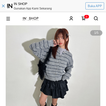
IN SHOP
Buka APP
Gunakan App Kami Sekarang
0
1
/
5