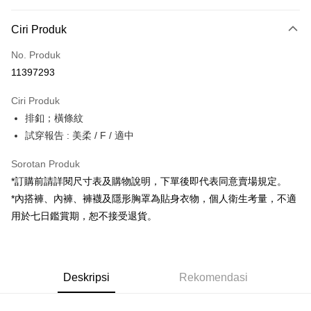
Kaedah Pembayaran
Ciri Produk
Kad Kredit (Bayaran Penuh)
No. Produk
Pengambilan di Kedai Serbaneka
11397293
LINE Pay
Ciri Produk
Apple Pay
排釦；橫條紋
試穿報告 : 美柔 / F / 適中
JKOPAY
Google Pay
Sorotan Produk
*訂購前請詳閱尺寸表及購物說明，下單後即代表同意賣場規定。
OP Pay Later
*內搭褲、內褲、褲襪及隱形胸罩為貼身衣物，個人衛生考量，不適
Deskripsi
用於七日鑑賞期，恕不接受退貨。
[Terma Penggunaan untuk OP Pay Later]
AFTEE
Perkhidmatan ini disediakan oleh Taiwan Mobile dan tersedia untuk
Deskripsi
pengguna Taiwan Mobile tanpa memerlukan permohonan tambahan.
Pertama, Mengenai Perkhidmatan AFTEE Beli Sekarang Bayar Kemudian
Pemindahan ATM
Deskripsi
Rekomendasi
1. Dengan memilih AFTEE sebagai kaedah pembayaran, mesej
Jika anda memilih OP Pay Later sebagai kaedah pembayaran, sistem
pengesahan AFTEE akan muncul.
akan mengarahkan anda secara automatik ke proses transaksi OP Pay
2. Anda boleh meneruskan pembayaran selepas pengesahan SMS.
Pilihan Penghantaran
Later selepas pesanan dibuat. Anda perlu mengesahkan nombor telefon