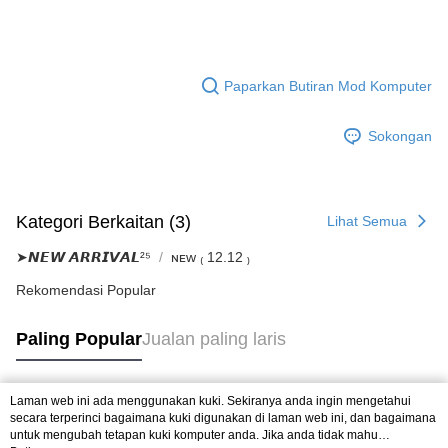
Paparkan Butiran Mod Komputer
Sokongan
Kategori Berkaitan (3)
Lihat Semua
➤𝙉𝙀𝙒 𝘼𝙍𝙍𝙄𝙑𝘼𝙇²⁵
ɴᴇᴡ ₍ 12.12 ₎
Rekomendasi Popular
Paling Popular
Jualan paling laris
Laman web ini ada menggunakan kuki. Sekiranya anda ingin mengetahui
Tag Popular
secara terperinci bagaimana kuki digunakan di laman web ini, dan bagaimana
untuk mengubah tetapan kuki komputer anda. Jika anda tidak mahu