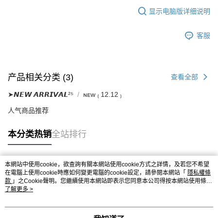
显示电脑版详细说明
客服
产品相关分类 (3)
查看全部
➤𝙉𝙀𝙒 𝘼𝙍𝙍𝙄𝙑𝘼𝙇²⁵
ɴᴇᴡ ₍ 12.12 ₎
人气商品推荐
本分类热销
全站排行
本網站中使用cookie，欲查詢有關本網站使用cookie方式之詳情，及若您不希望
热门标签
在電腦上使用cookie時應如何變更電腦的cookie設定，請參閱本網站「
隱私權條
款
」之Cookie聲明。您繼續使用本網站即表示您同意本公司得按本網站使用條款
之Cookie聲明使用cookie。
了解更多 >