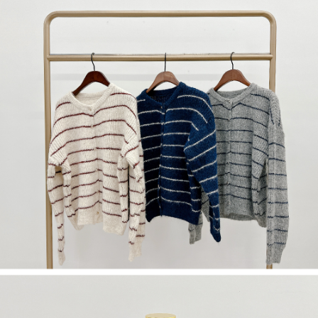
若款項超過繳費期限，將根據當次的金額加收年利率 16% 的逾期滯納金。
未成年的使用者，請事先徵得法定代理人或監護人之同意方可使用
AFTEE。
若您對於個人資料之處理、利用有任何疑問，或欲行使相關法律權利，請聯
繫恩沛科技股份有限公司。若您不同意我們將上開所示之個人資料，連同必
要之購買訂單資訊提供予 AFTEE ，或讓 AFTEE 蒐集處理利用您的個人資
料，請勿選用本服務。