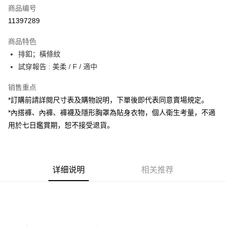
商品编号
超商取货付款
11397289
LINE Pay
商品特色
Apple Pay
排釦；橫條紋
試穿報告 : 美柔 / F / 適中
街口支付
销售重点
Google Pay
*訂購前請詳閱尺寸表及購物說明，下單後即代表同意賣場規定。
大哥付你分期
*內搭褲、內褲、褲襪及隱形胸罩為貼身衣物，個人衛生考量，不適
相关说明
用於七日鑑賞期，恕不接受退貨。
【大哥付你分期使用说明】
AFTEE先享后付
1. 本服务由台湾大哥大提供，电信用户可立即使用无须另外申请。（限个人
月租型门号，不开放公司户及预付卡使用）
相关说明
2. 付款方式选择 “大哥付你分期”，订单成立后会自动跳转到大哥付的交易流
一、關於 AFTEE先享後付
程，验证手机门号后，选择欲分期的期数、缴款截止日，确认付款后即完成
详细说明
相关推荐
ATM付款
1. 於付款方式選擇AFTEE先享後付，將跳出AFTEE先享後付手機驗證視
交易。
窗。
3. 实际核准额度、可分期数及费用金额请依后续交易确认页面所载为准。
2. 進行簡訊驗證之後，即可完成結帳手續。
运送方式
4. 订单成立30分钟内，如未前往确认交易或遇审核未通过，订单将自动取
3. 訂單確認後不需事先繳費，商品會配送至您的指定地址。
消。如遇 “转专审核”未通过状况，表示未达系统评分，恕无法说明评估内
4. 下訂完成後，您的手機會收到一封繳費通知簡訊，APP會員則會收到
全家取貨付款
容。
AFTEE APP推播通知。
【缴款方式说明】
每笔NT$60，满NT$1,800(含以上)免运费