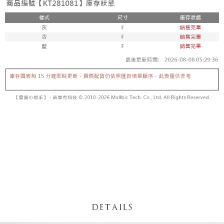
5. 收到商品當下無需繳費，確認無誤後，請再利用繳費通知簡訊或AFTEE
1. 分期款项不并入电信账单，“大哥付你分期”于每月结算日后寄送缴费提醒
APP於四大便利商店‧ATM/網銀等方式進行付款。
短信。
付款後全家取貨
2. 通过短信链接打开账单后，可选择 “超商条码／台湾大直营门市／银行转
請留意繳費期限為 14 天。唯有下載 AFTEE App 成為 AFTEE 會員者方能享
每笔NT$60，满NT$1,600(含以上)免运费
账／街口支付／iPASS MONEY”等通路缴费。
有最長 45 天內付款之服務。
已關閉，請勿下單
【注意事项】
繳費期限，為商家向您請款的時間，再加上使用AFTEE可延長的天數所計算
1. 本服务系由 “台湾大哥大股份有限公司”所提供，让用户于交易时，得通过
每笔NT$10,000
出。使用AFTEE下訂可以延長您收到商品前的繳費天數，但無法保證一定能
本服务购买商品或服务，并由商店将买卖／分期付款买卖价金债权让与本公
夠在期限內收到商品(例如:預購商品或預計到貨時間較長者)。因此無論收到
司后，依约使用本公司账单缴交账款。
已關閉，請勿下單(付取)
商品與否，仍需要請您在AFTEE規定的時間內完成繳費。
2. 基于同意付款使用 “大哥付你分期”之契约关系目的，商店将以您的个人资
每笔NT$10,000
料（包含姓名、电话或地址）提供予台湾大哥大进项收集、处理及利用，由
二、付款限制
台湾大哥大与本人进行分期账单所需资料之确认、核对及更正。
1. 初次使用 AFTEE 時，將依認證結果及本公司審查結果，核予每個人不同
7-11取貨付款
3. 完整用户服务条款，请详阅以下链接：
https://oppay.tw/userRule
之上限額度
2. 結帳金額須大於NT$30
每笔NT$60，满NT$1,800(含以上)免运费
3. 目前僅支援台灣會員
付款後7-11取貨
三、聲明條款
每笔NT$60，满NT$1,600(含以上)免运费
「AFTEE先享後付」(下稱本服務)乃由恩沛科技股份有限公司(下稱 AFTEE )
所提供，並由 AFTEE 向您收取款項。因使用本服務所須提供之個人資料(包
宅配
含但不限於訂購人姓名、電話，收件人姓名、電話、收件地址)，將交付予
AFTEE 於本服務必要服務範圍內運用。關於 AFTEE 對於個人資料之蒐集、
每笔NT$100，满NT$2,500(含以上)免运费
處理、利用，詳參 AFTEE 官網之『個人資料蒐集、處理及利用告知聲明』
（
https://aftee.tw/privacypolicy/
）。
國家/地區配送
查看运费