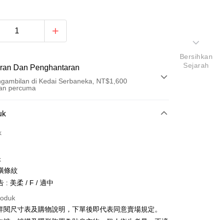
Bersihkan
Sejarah
ran Dan Penghantaran
gambilan di Kedai Serbaneka, NT$1,600
an percuma
Pembayaran
uk
t (Bayaran Penuh)
k
an di Kedai Serbaneka
k
橫條紋
: 美柔 / F / 適中
roduk
請詳閱尺寸表及購物說明，下單後即代表同意賣場規定。