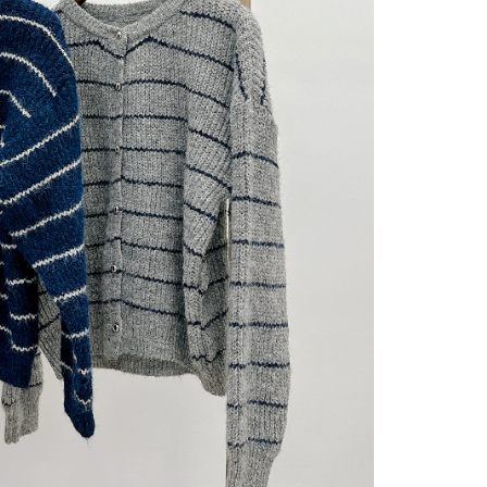
gan Kaedah Pembayaran】
ran ansuran tidak digabungkan dalam bil telekomunikasi,
an Ansuran Gogo" akan menghantar SMS peringatan
 selepas tarikh penyelesaian bulanan.
 pautan SMS untuk membuka bil, anda boleh memilih untuk
elalui "Kod bar kedai serbaneka / Kedai rasmi Taiwan
Pemindahan bank / Pembayaran J街口 / iPASS MONEY" dan
n.
nting】
matan ini disediakan oleh "Taiwan Mobile Co., Ltd." untuk
an pengguna membeli produk atau perkhidmatan melalui
an ini semasa transaksi, dan kedai akan menyerahkan hak
arga jual/beli ansuran kepada syarikat ini untuk membayar bil
n bil syarikat ini.
arkan tujuan kontrak persetujuan pembayaran menggunakan
an Ansuran Gogo", kedai akan memberikan maklumat
nda (termasuk nama, telefon atau alamat) kepada Taiwan
tuk pengumpulan, pemprosesan dan penggunaan, untuk
, semakan dan pembetulan data yang diperlukan untuk bil
eh Taiwan Mobile.
ca syarat perkhidmatan pengguna secara lengkap melalui
kut: https://oppay.tw/userRule