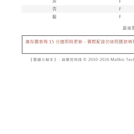
NT$10,00
pembayara
[Arahan P
已關閉，請
Tempoh pe
Pembayaran
ditambah d
NT$10,00
berasingan
Anda bole
pembayaran
menerima 
7-11取貨
boleh men
NT$60/pes
Selepas me
produk pr
menyelesai
lebih lama
NT$1,800 
kod bar ke
pembayara
JKOPay, a
pesanan.
付款後7-1
NT$60/pes
[Nota Pent
Kedua, Se
1. Jumlah 
NT$1,600 
Perkhidmata
NT$10,000.
yang memb
berdasarka
宅配
melalui pe
2. Amaun p
NT$100/pe
pembelian
3. Pada ma
kepada Sy
NT$2,500 
mengikut p
Ketiga, Sy
Perkhidma
國家/地區
Untuk meme
NP Taiwan
penggunaa
akan meng
peribadi a
pembeli, n
Syarikat 
untuk peng