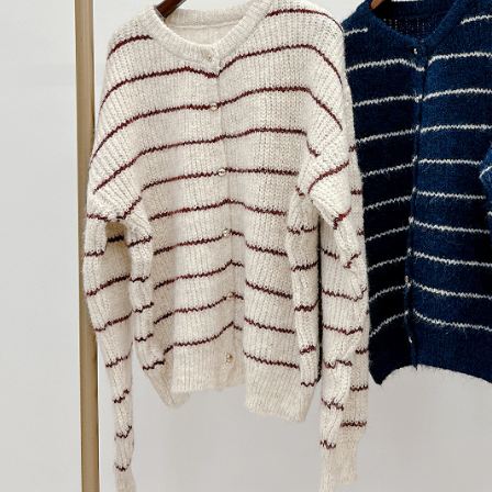
【Peneran
1. Pembaya
"Pembayar
pembayaran
2. Melalui
membayar m
Mobile / 
saluran lai
【Nota Pe
1. Perkhid
membolehk
perkhidmat
tuntutan h
menggunaka
2. Berdas
"Pembayar
peribadi a
Mobile un
pengesahan
ansuran ol
3. Sila ba
pautan beri