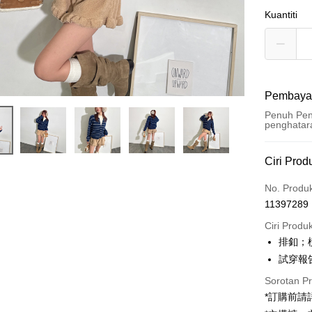
Kuantiti
Pembaya
Penuh Pen
penghatar
Kaedah 
Ciri Prod
Kad Kredi
No. Produ
11397289
Pengambil
Ciri Produ
LINE Pay
排釦；
試穿報告 
Apple Pay
Sorotan P
JKOPAY
*訂購前