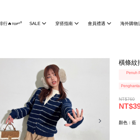
行🔥ᴛᴏᴘ⁵⁰
SALE
穿搭指南
會員禮遇
海外購物
橫條紋排
Penuh P
Penghanta
NT$760
NT$3
顏色：藍