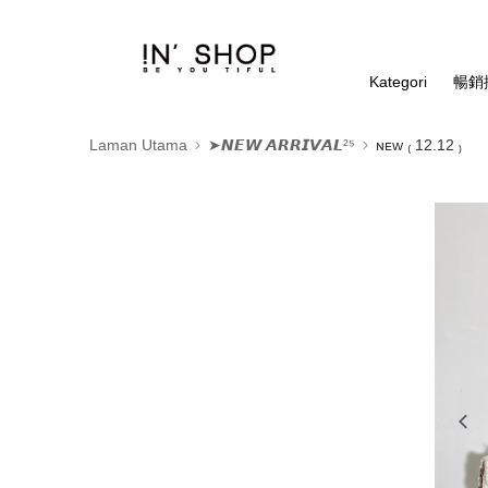
Kategori
暢銷排
Laman Utama
➤𝙉𝙀𝙒 𝘼𝙍𝙍𝙄𝙑𝘼𝙇²⁵
ɴᴇᴡ ₍ 12.12 ₎