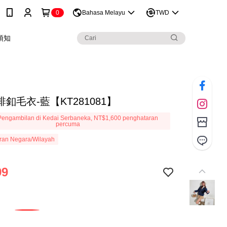
0
Bahasa Melayu
TWD
須知
釦毛衣-藍【KT281081】
engambilan di Kedai Serbaneka, NT$1,600 penghataran
percuma
ran Negara/Wilayah
99