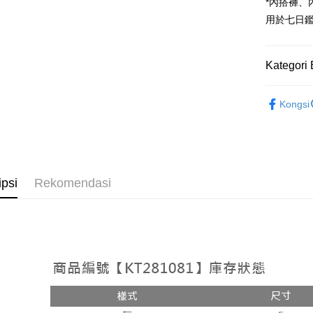
Google Pa
*內搭褲
用於七日
OP Pay La
Deskripsi
[Terma Pe
Kategori 
AFTEE
Perkhidmat
Deskripsi
➤𝙉𝙀𝙒 𝘼𝙍
pengguna 
Pertama, 
Kongsi
Pemindah
Kemudian
Rekomenda
Jika anda 
1. Dengan
akan menga
pengesaha
【外著】
Later sele
2. Anda b
Pilihan 
mudah alih
3. Tiada b
akhir pemb
dihantar k
全家取貨
ipsi
Rekomendasi
pembayara
4. Setela
NT$60/pes
manakala a
Had kredit
AFTEE.
NT$1,800 
yang diken
5. Tiada b
pada hala
pembayara
付款後全
dalam tal
NT$60/pes
Jika trans
aplikasi A
dibuat, at
NT$1,600 
akan dibat
Sila ambil
peringkat 
bagaimanap
已關閉，
tidak dipe
dan mendaf