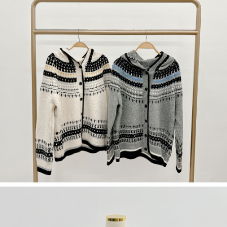
限らない）は、AFTEEに渡され当サービスで必要な範囲内で利用されま
す。AFTEEの個人情報の収集、処理、利用について、詳細はAFTEE公式ホ
ームページの『個人情報の収集、処理及び利用に関する声明』をご参照く
ださい（
https://aftee.tw/privacypolicy/
）。
AFTEEの初回ご利用の際に、審査を通過すれば、最高額がNT$10,000にな
ります。支払い期限を過ぎた場合、その金額に基づいて年利20%の遅延滞
納金が加算されます。未成年の利用者は、事前に法定代理人または後見人
の同意を得ればAFTEEをご利用いただけます。
個人情報の処理、利用について疑問がある、または関連する法律の権利を
行使したい場合は、ネットプロテクションズ
cs_tw@netprotections.co.jp
にご連絡ください。上記に示した個人情報を、必要な購入注文書とあわせ
てAFTEEにご提供いただく、またはAFTEEにあなたの個人情報の収集、処
理、利用を許可することににご同意いただけない場合は、当サービスを選
択しないでください。