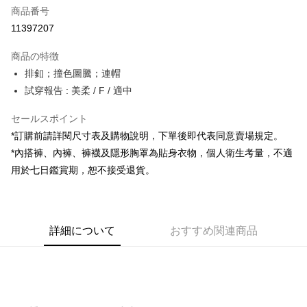
商品番号
コンビニ店頭代金引換
11397207
LINE Pay
商品の特徴
Apple Pay
排釦；撞色圖騰；連帽
試穿報告 : 美柔 / F / 適中
JKOPAY
セールスポイント
Google Pay
*訂購前請詳閱尺寸表及購物說明，下單後即代表同意賣場規定。
OP Pay Later
*內搭褲、內褲、褲襪及隱形胸罩為貼身衣物，個人衛生考量，不適
説明
用於七日鑑賞期，恕不接受退貨。
【OP Pay Later 使用説明】
AFTEE代金後払い
1. 本サービスは台湾大哥大によって提供され、台湾大哥大のユーザーは追
加の申請なしで即時に利用可能です。
説明
2. 支払い方法で「OP Pay Later」を選択すると、注文が成立した後に自動
一、 AFTEE代金後払いについて
的に OP Pay Later の取引プロセスに移行し、携帯番号を確認後、分割払
ATM払い
詳細について
おすすめ関連商品
1.お支払い方法でAFTEE代金後払いを選択すると、携帯電話認証ウィンド
いの回数や支払い期限を選択し、支払いを確認すると取引が完了します。
ウが表示されます。
3. 実際の承認額、分割回数および費用については、後続の取引確認ページ
2.SMSで認証してお支払い手続を進めてください。
配送方法
を基準とします。
3.注文するときのお支払いは不要です。商品はご指定の住所に配送されま
4. 注文成立後30分以内に確認取引を行わない場合や審査が通過しない場
す。
全家取貨付款
合、注文は自動的にキャンセルされます。「転専審査」に未通過の状況が
4.ご注文が完了すると、携帯に支払い通知のSMSが届きます。アプリ会員
発生した場合は、システムの評価基準に達していないことを意味し、評価
配送毎にNT$60、NT$1,800以上で送料無料
の場合は、AFTEE アプリプッシュ通知が届きます。