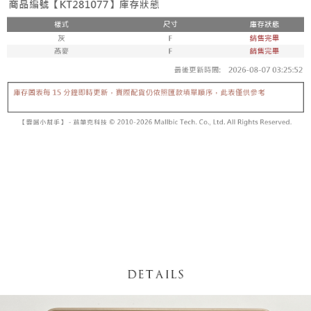
内容についての説明はいたしかねます。
5.商品受け取り時のお支払いは不要です。商品を確かめてから、SMSまた
付款後全家取貨
はアプリの通知に従って、4大コンビニ、またはATM/オンラインバンキン
グでお支払いください。
配送毎にNT$60、NT$1,600以上で送料無料
【支払い方法の説明】
1. 分割払いの金額は電信請求書に統合されず、「OP Pay Later」は毎月の
代金納付期限は最短で 14 日以内ですので、ご注意ください。AFTEE アプ
已關閉，請勿下單
締め日後に支払いリマインダーのSMSを送信します。
リをダウンロードして AFTEE 会員になるとお支払い期限を最長 45 日以内
2. SMSのリンクを通じて請求書を開いた後、「コンビニバーコード／台湾
配送毎にNT$10,000
まで延長できます。
大直営店舗／銀行振込／街口支払い／iPASS MONEY」などのチャネルで
支払いを選択できます。
已關閉，請勿下單(付取)
お支払期限は、ショップが請求した期日と、AFTEEで延長できる日数をも
とに計算されます。AFTEEで注文すると、商品を受け取るまで支払い期限
配送毎にNT$10,000
【注意事項】
を延長できますが、商品を期限内に受け取れない場合があります（例：予
1. 本サービスは「台湾大哥大株式会社」（以下「当社」といいます）によ
約商品や商品到着日が比較的遅い商品）。そのため、商品到着の有無に関
7-11取貨付款
って提供され、ユーザーが取引時に本サービスを通じて商品やサービスを
わらず、AFTEEで指定された期限内にお支払いください。
購入できるようにし、店舗が売買／分割払い売買の債権を当社に譲渡した
配送毎にNT$60、NT$1,800以上で送料無料
後、契約に基づいて当社の請求書で帳款を支払うことになります。
二、支払い限度額
2. 「OP Pay Later」を利用する契約関係の目的から、店舗はあなたの個人
付款後7-11取貨
1.初回 AFTEEを ご利用の際に、認証結果及び当社の審査の結果に基づ
情報（名前、電話または住所を含む）を台湾大哥大に提供し、収集、処理
き、限度額が設定されます。
配送毎にNT$60、NT$1,600以上で送料無料
および利用するために、当社があなた本人と分割請求書に必要な情報の確
2.決済金額は最低NT$20です。
認、照合および修正を行います。
3.現在、台湾の会員のみご利用いただけます。
宅配
3. 完全なユーザーサービス規約については、以下のリンクを参照してくだ
さい：
https://oppay.tw/userRule
三、利用規約「AFTEE代金後払い」（以下当サービスという）はネットプ
配送毎にNT$100、NT$2,500以上で送料無料
ロテクションズ（以下 AFTEE という）が提供し、AFTEEが代金を徴収し
ます。当サービスご利用の際に提供しなければならない個人情報（注文者
國家/地區配送
送料を確認
の氏名、電話番号、受取人の氏名、電話番号、受取人住所を含むがこれに