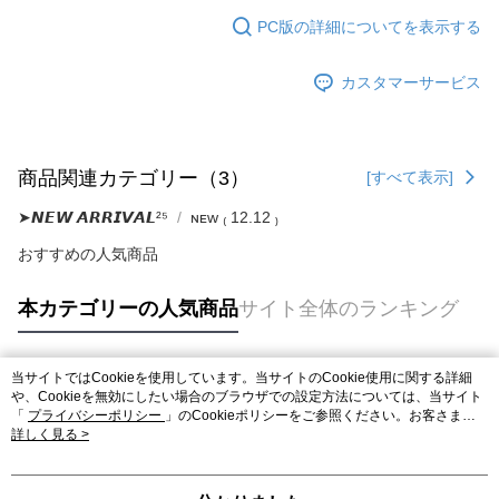
PC版の詳細についてを表示する
カスタマーサービス
商品関連カテゴリー（3）
[すべて表示]
➤𝙉𝙀𝙒 𝘼𝙍𝙍𝙄𝙑𝘼𝙇²⁵
ɴᴇᴡ ₍ 12.12 ₎
おすすめの人気商品
本カテゴリーの人気商品
サイト全体のランキング
当サイトではCookieを使用しています。当サイトのCookie使用に関する詳細
人気タグ
や、Cookieを無効にしたい場合のブラウザでの設定方法については、当サイト
「
プライバシーポリシー
」のCookieポリシーをご参照ください。お客さま
が、当サイトを引き続き使用される場合、当社がサイト利用規約のCookieポリ
詳しく見る >
シーに基づいてCookieを使用することに同意したものとみなします。