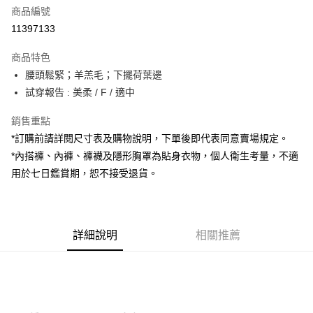
商品編號
超商取貨付款
11397133
LINE Pay
商品特色
Apple Pay
腰頭鬆緊；羊羔毛；下擺荷葉邊
試穿報告 : 美柔 / F / 適中
街口支付
銷售重點
Google Pay
*訂購前請詳閱尺寸表及購物說明，下單後即代表同意賣場規定。
大哥付你分期
*內搭褲、內褲、褲襪及隱形胸罩為貼身衣物，個人衛生考量，不適
相關說明
用於七日鑑賞期，恕不接受退貨。
【大哥付你分期使用說明】
AFTEE先享後付
1.本服務由台灣大哥大提供，台灣大哥大用戶可立即使用無須另外申請。
2.付款方式選擇「大哥付你分期」，訂單成立後會自動跳轉到大哥付的交易
相關說明
流程，驗證手機門號後，選擇欲分期的期數、繳款截止日，確認付款後即完
【關於「AFTEE先享後付」】
成交易。
詳細說明
相關推薦
ATM付款
AFTEE先享後付是「在收到商品之後才付款」的支付方式。 讓您購物簡單
3.實際核准額度、可分期數及費用金額請依後續交易確認頁面所載為準。
便利好安心！
4.訂單成立30分鐘內，如未前往確認交易或遇審核未通過，訂單將自動取
１．簡單：不需註冊會員、不需綁卡、不需儲值。
運送方式
消。如遇「轉專審核」未通過狀況，表示未達大哥付你分期系統評分，恕無
２．便利：只要手機號碼，簡訊認證，即可結帳。
法說明評估內容。
３．安心：先確認商品／服務後，再付款。
全家取貨付款
【繳款方式說明】
1.分期款項不併入電信帳單，「大哥付你分期」於每月結算日後寄送繳費提
每筆NT$60，滿NT$1,800(含以上)免運費