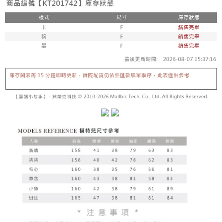
【「AFTEE先享後付」結帳流程】
醒簡訊。
１．於結帳方式選擇「AFTEE先享後付」後，將跳轉至「AFTEE先享後付」
2.透過簡訊連結打開帳單後，可選擇「超商條碼／台灣大直營門市／銀行轉
付款後全家取貨
結帳頁面，進行簡訊認證並確認金額後，即可完成結帳。
帳／街口支付／iPASS MONEY」等通路繳費。
２．訂單成立數日內，您將收到繳費通知簡訊。
每筆NT$60，滿NT$1,600(含以上)免運費
３．收到繳費通知簡訊後14天內，點擊此簡訊中的連結，可透過四大超商／
【注意事項】
ATM／網路銀行／等多元方式進行付款，方視為交易完成。
已關閉，請勿下單
1.本服務係由「台灣大哥大股份有限公司」（以下簡稱本公司）所提供，讓
※ 請注意：結帳手續完成當下不需立刻繳費，但若您需要取消訂單，請聯絡
用戶於交易時，得透過本服務購買商品或服務，並由商店將買賣／分期付款
每筆NT$10,000
購買商品的店家。未經商家同意取消之訂單仍視為有效，需透過AFTEE先享
買賣價金債權讓與本公司後，依約使用本公司帳單繳交帳款。
後付繳納相關費用。
2.基於同意付款使用「大哥付你分期」之契約關係目的，商店將以您的個人
已關閉，請勿下單(付取)
※ 交易是否成功請以「AFTEE先享後付 」之結帳頁面顯示為準，若有關於
資料（包含姓名、電話或地址）提供予台灣大哥大進項蒐集、處理及利用，
是否繳費成功／繳費後需取消欲退款等相關疑問，請聯繫「AFTEE先享後付
每筆NT$10,000
由本公司與您本人進行分期帳單所需資料之確認、核對及更正。
客戶支援中心」
https://netprotections.freshdesk.com/support/home
3.完整用戶服務條款，請詳閱以下連結：
https://oppay.tw/userRule
7-11取貨付款
【注意事項】
１．透過由恩沛科技股份有限公司提供之「AFTEE先享後付」服務完成之交
每筆NT$60，滿NT$1,800(含以上)免運費
易，需依本服務之必要範圍內提供個人資料，並將交易相關給付款項請求債
權轉讓予恩沛科技股份有限公司。
付款後7-11取貨
２．關於個人資料處理事宜，請瀏覽以下網址：
每筆NT$60，滿NT$1,600(含以上)免運費
https://aftee.tw/terms/#terms3
３．未成年的使用者請事先徵得法定代理人或監護人之同意方可使用
宅配
「AFTEE先享後付」，若未經同意申辦者引起之損失，本公司不負相關責
任。
每筆NT$100，滿NT$2,500(含以上)免運費
４．使用「AFTEE先享後付」時，將依據個別帳號之用戶狀況，依本公司即
時審查核予不同之上限額度；若仍有額度不足之情形，本公司將視審查結果
國家/地區配送
查看運費
請求用戶進行身份認證。