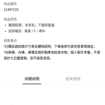
商品编号
超商取货付款
11397133
LINE Pay
商品特色
Apple Pay
腰頭鬆緊；羊羔毛；下擺荷葉邊
試穿報告 : 美柔 / F / 適中
街口支付
销售重点
Google Pay
*訂購前請詳閱尺寸表及購物說明，下單後即代表同意賣場規定。
大哥付你分期
*內搭褲、內褲、褲襪及隱形胸罩為貼身衣物，個人衛生考量，不適
相关说明
用於七日鑑賞期，恕不接受退貨。
【大哥付你分期使用说明】
AFTEE先享后付
1. 本服务由台湾大哥大提供，电信用户可立即使用无须另外申请。（限个人
月租型门号，不开放公司户及预付卡使用）
相关说明
2. 付款方式选择 “大哥付你分期”，订单成立后会自动跳转到大哥付的交易流
一、關於 AFTEE先享後付
程，验证手机门号后，选择欲分期的期数、缴款截止日，确认付款后即完成
详细说明
相关推荐
ATM付款
1. 於付款方式選擇AFTEE先享後付，將跳出AFTEE先享後付手機驗證視
交易。
窗。
3. 实际核准额度、可分期数及费用金额请依后续交易确认页面所载为准。
2. 進行簡訊驗證之後，即可完成結帳手續。
运送方式
4. 订单成立30分钟内，如未前往确认交易或遇审核未通过，订单将自动取
3. 訂單確認後不需事先繳費，商品會配送至您的指定地址。
消。如遇 “转专审核”未通过状况，表示未达系统评分，恕无法说明评估内
4. 下訂完成後，您的手機會收到一封繳費通知簡訊，APP會員則會收到
全家取貨付款
容。
AFTEE APP推播通知。
【缴款方式说明】
每笔NT$60，满NT$1,800(含以上)免运费