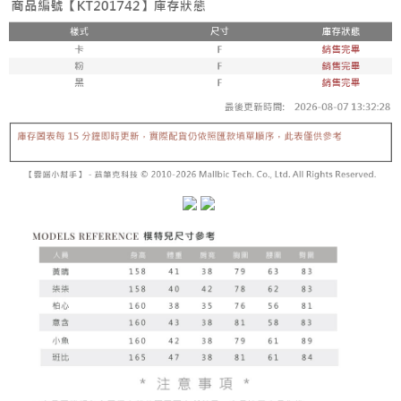
5. 收到商品當下無需繳費，確認無誤後，請再利用繳費通知簡訊或AFTEE
1. 分期款项不并入电信账单，“大哥付你分期”于每月结算日后寄送缴费提醒
APP於四大便利商店‧ATM/網銀等方式進行付款。
短信。
付款後全家取貨
2. 通过短信链接打开账单后，可选择 “超商条码／台湾大直营门市／银行转
請留意繳費期限為 14 天。唯有下載 AFTEE App 成為 AFTEE 會員者方能享
每笔NT$60，满NT$1,600(含以上)免运费
账／街口支付／iPASS MONEY”等通路缴费。
有最長 45 天內付款之服務。
已關閉，請勿下單
【注意事项】
繳費期限，為商家向您請款的時間，再加上使用AFTEE可延長的天數所計算
1. 本服务系由 “台湾大哥大股份有限公司”所提供，让用户于交易时，得通过
每笔NT$10,000
出。使用AFTEE下訂可以延長您收到商品前的繳費天數，但無法保證一定能
本服务购买商品或服务，并由商店将买卖／分期付款买卖价金债权让与本公
夠在期限內收到商品(例如:預購商品或預計到貨時間較長者)。因此無論收到
司后，依约使用本公司账单缴交账款。
已關閉，請勿下單(付取)
商品與否，仍需要請您在AFTEE規定的時間內完成繳費。
2. 基于同意付款使用 “大哥付你分期”之契约关系目的，商店将以您的个人资
每笔NT$10,000
料（包含姓名、电话或地址）提供予台湾大哥大进项收集、处理及利用，由
二、付款限制
台湾大哥大与本人进行分期账单所需资料之确认、核对及更正。
1. 初次使用 AFTEE 時，將依認證結果及本公司審查結果，核予每個人不同
7-11取貨付款
3. 完整用户服务条款，请详阅以下链接：
https://oppay.tw/userRule
之上限額度
2. 結帳金額須大於NT$30
每笔NT$60，满NT$1,800(含以上)免运费
3. 目前僅支援台灣會員
付款後7-11取貨
三、聲明條款
每笔NT$60，满NT$1,600(含以上)免运费
「AFTEE先享後付」(下稱本服務)乃由恩沛科技股份有限公司(下稱 AFTEE )
所提供，並由 AFTEE 向您收取款項。因使用本服務所須提供之個人資料(包
宅配
含但不限於訂購人姓名、電話，收件人姓名、電話、收件地址)，將交付予
AFTEE 於本服務必要服務範圍內運用。關於 AFTEE 對於個人資料之蒐集、
每笔NT$100，满NT$2,500(含以上)免运费
處理、利用，詳參 AFTEE 官網之『個人資料蒐集、處理及利用告知聲明』
（
https://aftee.tw/privacypolicy/
）。
國家/地區配送
查看运费