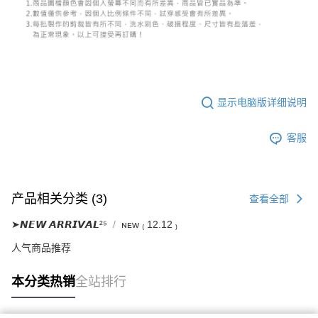
若款項超過繳費期限，將根據當次的金額加收年利率 16% 的逾期滯納金。
未成年的使用者，請事先徵得法定代理人或監護人之同意方可使用
AFTEE。
若您對於個人資料之處理、利用有任何疑問，或欲行使相關法律權利，請聯
繫恩沛科技股份有限公司。若您不同意我們將上開所示之個人資料，連同必
要之購買訂單資訊提供予 AFTEE ，或讓 AFTEE 蒐集處理利用您的個人資
料，請勿選用本服務。
显示电脑版详细说明
客服
产品相关分类 (3)
查看全部
➤𝙉𝙀𝙒 𝘼𝙍𝙍𝙄𝙑𝘼𝙇²⁵
ɴᴇᴡ ₍ 12.12 ₎
人气商品推荐
本分类热销
全站排行