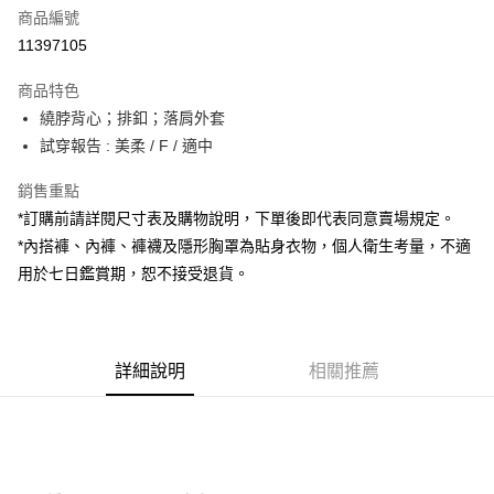
商品編號
超商取貨付款
11397105
LINE Pay
商品特色
Apple Pay
繞脖背心；排釦；落肩外套
試穿報告 : 美柔 / F / 適中
街口支付
銷售重點
Google Pay
*訂購前請詳閱尺寸表及購物說明，下單後即代表同意賣場規定。
大哥付你分期
*內搭褲、內褲、褲襪及隱形胸罩為貼身衣物，個人衛生考量，不適
相關說明
用於七日鑑賞期，恕不接受退貨。
【大哥付你分期使用說明】
AFTEE先享後付
1.本服務由台灣大哥大提供，台灣大哥大用戶可立即使用無須另外申請。
2.付款方式選擇「大哥付你分期」，訂單成立後會自動跳轉到大哥付的交易
相關說明
流程，驗證手機門號後，選擇欲分期的期數、繳款截止日，確認付款後即完
【關於「AFTEE先享後付」】
成交易。
詳細說明
相關推薦
ATM付款
AFTEE先享後付是「在收到商品之後才付款」的支付方式。 讓您購物簡單
3.實際核准額度、可分期數及費用金額請依後續交易確認頁面所載為準。
便利好安心！
4.訂單成立30分鐘內，如未前往確認交易或遇審核未通過，訂單將自動取
１．簡單：不需註冊會員、不需綁卡、不需儲值。
運送方式
消。如遇「轉專審核」未通過狀況，表示未達大哥付你分期系統評分，恕無
２．便利：只要手機號碼，簡訊認證，即可結帳。
法說明評估內容。
３．安心：先確認商品／服務後，再付款。
全家取貨付款
【繳款方式說明】
1.分期款項不併入電信帳單，「大哥付你分期」於每月結算日後寄送繳費提
每筆NT$60，滿NT$1,800(含以上)免運費