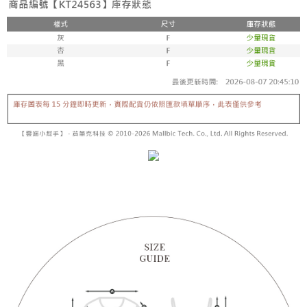
【「AFTEE先享後付」結帳流程】
醒簡訊。
１．於結帳方式選擇「AFTEE先享後付」後，將跳轉至「AFTEE先享後付」
2.透過簡訊連結打開帳單後，可選擇「超商條碼／台灣大直營門市／銀行轉
付款後全家取貨
結帳頁面，進行簡訊認證並確認金額後，即可完成結帳。
帳／街口支付／iPASS MONEY」等通路繳費。
２．訂單成立數日內，您將收到繳費通知簡訊。
每筆NT$60，滿NT$1,600(含以上)免運費
３．收到繳費通知簡訊後14天內，點擊此簡訊中的連結，可透過四大超商／
【注意事項】
ATM／網路銀行／等多元方式進行付款，方視為交易完成。
已關閉，請勿下單
1.本服務係由「台灣大哥大股份有限公司」（以下簡稱本公司）所提供，讓
※ 請注意：結帳手續完成當下不需立刻繳費，但若您需要取消訂單，請聯絡
用戶於交易時，得透過本服務購買商品或服務，並由商店將買賣／分期付款
每筆NT$10,000
購買商品的店家。未經商家同意取消之訂單仍視為有效，需透過AFTEE先享
買賣價金債權讓與本公司後，依約使用本公司帳單繳交帳款。
後付繳納相關費用。
2.基於同意付款使用「大哥付你分期」之契約關係目的，商店將以您的個人
已關閉，請勿下單(付取)
※ 交易是否成功請以「AFTEE先享後付 」之結帳頁面顯示為準，若有關於
資料（包含姓名、電話或地址）提供予台灣大哥大進項蒐集、處理及利用，
是否繳費成功／繳費後需取消欲退款等相關疑問，請聯繫「AFTEE先享後付
每筆NT$10,000
由本公司與您本人進行分期帳單所需資料之確認、核對及更正。
客戶支援中心」
https://netprotections.freshdesk.com/support/home
3.完整用戶服務條款，請詳閱以下連結：
https://oppay.tw/userRule
7-11取貨付款
【注意事項】
１．透過由恩沛科技股份有限公司提供之「AFTEE先享後付」服務完成之交
每筆NT$60，滿NT$1,800(含以上)免運費
易，需依本服務之必要範圍內提供個人資料，並將交易相關給付款項請求債
權轉讓予恩沛科技股份有限公司。
付款後7-11取貨
２．關於個人資料處理事宜，請瀏覽以下網址：
每筆NT$60，滿NT$1,600(含以上)免運費
https://aftee.tw/terms/#terms3
３．未成年的使用者請事先徵得法定代理人或監護人之同意方可使用
宅配
「AFTEE先享後付」，若未經同意申辦者引起之損失，本公司不負相關責
任。
每筆NT$100，滿NT$2,500(含以上)免運費
４．使用「AFTEE先享後付」時，將依據個別帳號之用戶狀況，依本公司即
時審查核予不同之上限額度；若仍有額度不足之情形，本公司將視審查結果
國家/地區配送
查看運費
請求用戶進行身份認證。